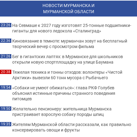
НОВОСТИ МУРМАНСКА И
МУРМАНСКОЙ ОБЛАСТИ
На Севмаше к 2027 году изготовят 25-тонные подшипники-
23:26
гиганты для нового ледокола «Сталинград»
Киновязание в темноте: мурманчан зовут на бесплатный
22:36
творческий вечер с просмотром фильма
Бег в гигантских лаптях: в Мурманске для школьников
21:26
открыли новую спортплощадку на улице Баумана
Тяжелая техника и тонны отходов: волонтеры «Чистой
20:38
Арктики» вывезли 60 тонн мусора с Рыбачьего
«Собаки не умеют обижаться»: глава РКФ Голубев
19:54
объяснил истинные причины странного поведения
питомцев
Желательно пенсионеру: жительница Мурманска
19:50
пристраивает взрослую собаку породы шпиц
Жителям Мурманской области рассказали, как правильно
19:35
консервировать овощи и фрукты