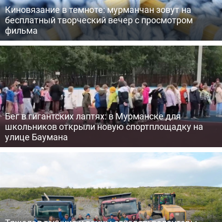
Киновязание в темноте: мурманчан зовут на
бесплатный творческий вечер с просмотром
фильма
Бег в гигантских лаптях: в Мурманске для
школьников открыли новую спортплощадку на
улице Баумана