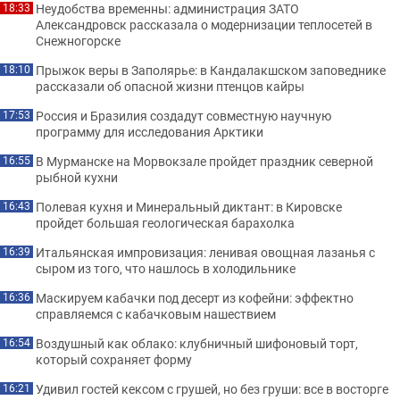
Неудобства временны: администрация ЗАТО
18:33
Александровск рассказала о модернизации теплосетей в
Снежногорске
Прыжок веры в Заполярье: в Кандалакшском заповеднике
18:10
рассказали об опасной жизни птенцов кайры
Россия и Бразилия создадут совместную научную
17:53
программу для исследования Арктики
В Мурманске на Морвокзале пройдет праздник северной
16:55
рыбной кухни
Полевая кухня и Минеральный диктант: в Кировске
16:43
пройдет большая геологическая барахолка
Итальянская импровизация: ленивая овощная лазанья с
16:39
сыром из того, что нашлось в холодильнике
Маскируем кабачки под десерт из кофейни: эффектно
16:36
справляемся с кабачковым нашествием
Воздушный как облако: клубничный шифоновый торт,
16:54
который сохраняет форму
Удивил гостей кексом с грушей, но без груши: все в восторге
16:21