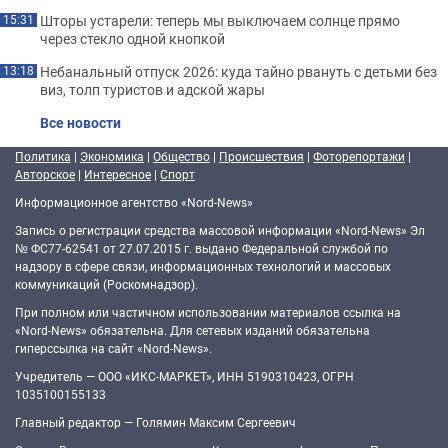
Шторы устарели: теперь мы выключаем солнце прямо
15:31
через стекло одной кнопкой
Небанальный отпуск 2026: куда тайно рвануть с детьми без
13:18
виз, толп туристов и адской жары
Все новости
Политика
|
Экономика
|
Общество
|
Происшествия
|
Фоторепортажи
|
Авторское
|
Интересное
|
Спорт
Информационное агентство «Nord-News»
Запись о регистрации средства массовой информации «Nord-News» Эл
№ ФС77-62541 от 27.07.2015 г. выдано Федеральной службой по
надзору в сфере связи, информационных технологий и массовых
коммуникаций (Роскомнадзор).
При полном или частичном использовании материалов ссылка на
«Nord-News» обязательна. Для сетевых изданий обязательна
гиперссылка на сайт «Nord-News».
Учредитель — ООО «ИКС-МАРКЕТ», ИНН 5190310423, ОГРН
1035100155133
Главный редактор — Голямин Максим Сергеевич