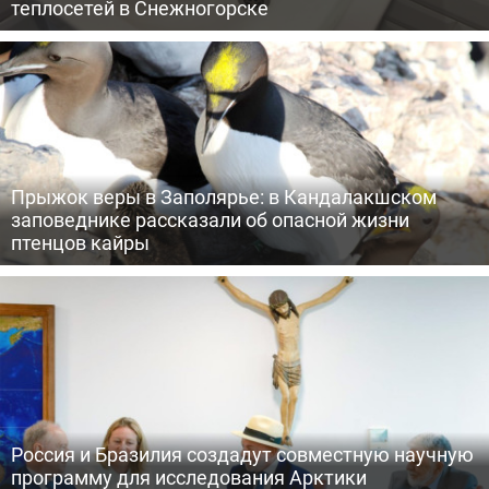
теплосетей в Снежногорске
Прыжок веры в Заполярье: в Кандалакшском
заповеднике рассказали об опасной жизни
птенцов кайры
Россия и Бразилия создадут совместную научную
программу для исследования Арктики