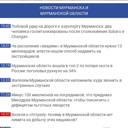
НОВОСТИ МУРМАНСКА И
МУРМАНСКОЙ ОБЛАСТИ
Лобовой удар на дороге к аэропорту Мурманска: два
15:42
человека госпитализированы после столкновения Subaru и
Changan
На расселение «авариек» в Мурманской области нужно 13
14:31
миллиардов: власти нашли способ надавить на
застройщиков
Мурманская область вошла в топ-2 по потере скота в
13:19
России: поголовье рухнуло на 34%
Жителям Мурманской области напомнили, куда звонить в
12:23
экстренных случаях
Минус 100 миллионов на посредников: что придумал
11:24
Минздрав Мурманской области, чтобы покончить с
дефицитом льготных лекарств
Волков к отстрелу: почему в Мурманской области нет
10:37
лимита на добычу этих хищников?