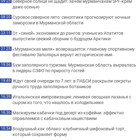
Северное солнце не щадит: зачем мурманчанам SPF-крем
09:25
даже осенью
Суровое северное лето: синоптики прогнозируют ночные
08:20
заморозки в Мурманской области
От «синей» экономики до рангов: ученые из Апатитов
23:15
выпустили свежий сборник о будущем Арктики
«Мурманская миля» возвращается: главному спортивному
21:25
фестивалю Заполярья вернут историческое имя
Бум заполярного туризма: Мурманская область вырвалась
19:56
в лидеры СЗФО по приросту гостей
Ждут своей очереди по 7 лет: в ПАБСИ раскрыли секреты
19:49
ручного труда заполярных ботаников
Итальянская импровизация: ленивая овощная лазанья с
16:39
сыром из того, что нашлось в холодильнике
Маскируем кабачки под десерт из кофейни: эффектно
16:36
справляемся с кабачковым нашествием
Воздушный как облако: клубничный шифоновый торт,
16:54
который сохраняет форму