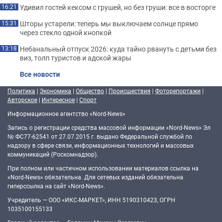
Удивил гостей кексом с грушей, но без груши: все в восторге
16:21
Шторы устарели: теперь мы выключаем солнце прямо
15:31
через стекло одной кнопкой
Небанальный отпуск 2026: куда тайно рвануть с детьми без
13:18
виз, толп туристов и адской жары
Все новости
Политика
|
Экономика
|
Общество
|
Происшествия
|
Фоторепортажи
|
Авторское
|
Интересное
|
Спорт
Информационное агентство «Nord-News»
Запись о регистрации средства массовой информации «Nord-News» Эл
№ ФС77-62541 от 27.07.2015 г. выдано Федеральной службой по
надзору в сфере связи, информационных технологий и массовых
коммуникаций (Роскомнадзор).
При полном или частичном использовании материалов ссылка на
«Nord-News» обязательна. Для сетевых изданий обязательна
гиперссылка на сайт «Nord-News».
Учредитель — ООО «ИКС-МАРКЕТ», ИНН 5190310423, ОГРН
1035100155133