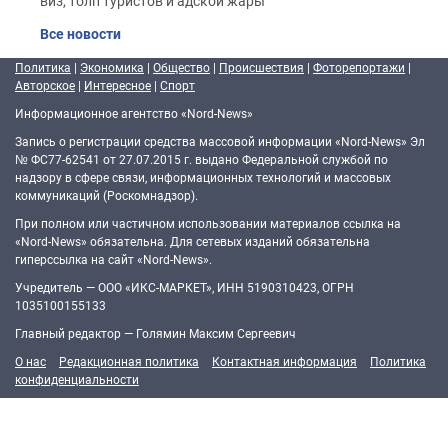
виз, толп туристов и адской жары
Все новости
Политика
|
Экономика
|
Общество
|
Происшествия
|
Фоторепортажи
|
Авторское
|
Интересное
|
Спорт
Информационное агентство «Nord-News»
Запись о регистрации средства массовой информации «Nord-News» Эл
№ ФС77-62541 от 27.07.2015 г. выдано Федеральной службой по
надзору в сфере связи, информационных технологий и массовых
коммуникаций (Роскомнадзор).
При полном или частичном использовании материалов ссылка на
«Nord-News» обязательна. Для сетевых изданий обязательна
гиперссылка на сайт «Nord-News».
Учредитель — ООО «ИКС-МАРКЕТ», ИНН 5190310423, ОГРН
1035100155133
Главный редактор — Голямин Максим Сергеевич
О нас
Редакционная политика
Контактная информация
Политика
конфиденциальности