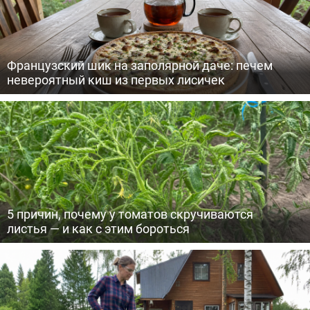
Французский шик на заполярной даче: печем
невероятный киш из первых лисичек
5 причин, почему у томатов скручиваются
листья — и как с этим бороться