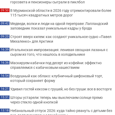
горсовета и пенсионеры сыграли в пиклбол
В Мурманской области в 2026 году отремонтировали более
09:50
115 тысяч квадратных метров дорог
Медведи, волки и люди на одной переправе: Лапландский
09:42
заповедник показал уникальные кадры у брода
Строят вверх килем: как создают уникальное судно «Павел
09:20
Михаленко» для Арктики
Итальянская импровизация: ленивая овощная лазанья с
16:39
сыром из того, что нашлось в холодильнике
Маскируем кабачки под десерт из кофейни: эффектно
16:36
справляемся с кабачковым нашествием
Воздушный как облако: клубничный шифоновый торт,
16:54
который сохраняет форму
Удивил гостей кексом с грушей, но без груши: все в восторге
16:21
Шторы устарели: теперь мы выключаем солнце прямо
15:31
через стекло одной кнопкой
Небанальный отпуск 2026: куда тайно рвануть с детьми без
13:18