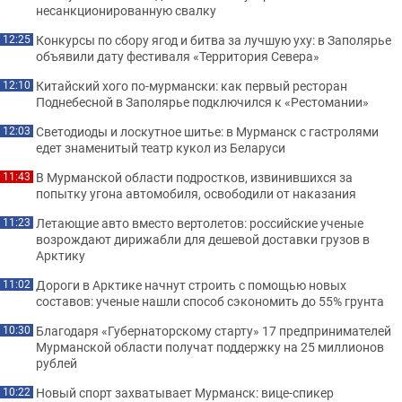
несанкционированную свалку
Конкурсы по сбору ягод и битва за лучшую уху: в Заполярье
12:25
объявили дату фестиваля «Территория Севера»
Китайский хого по-мурмански: как первый ресторан
12:10
Поднебесной в Заполярье подключился к «Рестомании»
Светодиоды и лоскутное шитье: в Мурманск с гастролями
12:03
едет знаменитый театр кукол из Беларуси
В Мурманской области подростков, извинившихся за
11:43
попытку угона автомобиля, освободили от наказания
Летающие авто вместо вертолетов: российские ученые
11:23
возрождают дирижабли для дешевой доставки грузов в
Арктику
Дороги в Арктике начнут строить с помощью новых
11:02
составов: ученые нашли способ сэкономить до 55% грунта
Благодаря «Губернаторскому старту» 17 предпринимателей
10:30
Мурманской области получат поддержку на 25 миллионов
рублей
Новый спорт захватывает Мурманск: вице-спикер
10:22