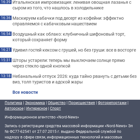
Итальянская импровизация: ленивая овощная лазанья с
16:39
сыром из того, что нашлось в холодильнике
Маскируем кабачки под десерт из кофейни: эффектно
16:36
справляемся с кабачковым нашествием
Воздушный как облако: клубничный шифоновый торт,
16:54
который сохраняет форму
Удивил гостей кексом с грушей, но без груши: все в восторге
16:21
Шторы устарели: теперь мы выключаем солнце прямо
15:31
через стекло одной кнопкой
Небанальный отпуск 2026: куда тайно рвануть с детьми без
13:18
виз, толп туристов и адской жары
Все новости
Политика
|
Экономика
|
Общество
|
Происшествия
|
Фоторепортажи
|
Авторское
|
Интересное
|
Спорт
Информационное агентство «Nord-News»
Запись о регистрации средства массовой информации «Nord-News» Эл
№ ФС77-62541 от 27.07.2015 г. выдано Федеральной службой по
надзору в сфере связи, информационных технологий и массовых