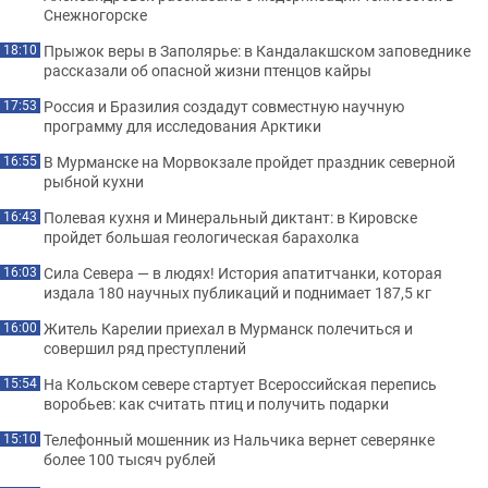
Снежногорске
Прыжок веры в Заполярье: в Кандалакшском заповеднике
18:10
рассказали об опасной жизни птенцов кайры
Россия и Бразилия создадут совместную научную
17:53
программу для исследования Арктики
В Мурманске на Морвокзале пройдет праздник северной
16:55
рыбной кухни
Полевая кухня и Минеральный диктант: в Кировске
16:43
пройдет большая геологическая барахолка
Сила Севера — в людях! История апатитчанки, которая
16:03
издала 180 научных публикаций и поднимает 187,5 кг
Житель Карелии приехал в Мурманск полечиться и
16:00
совершил ряд преступлений
На Кольском севере стартует Всероссийская перепись
15:54
воробьев: как считать птиц и получить подарки
Телефонный мошенник из Нальчика вернет северянке
15:10
более 100 тысяч рублей