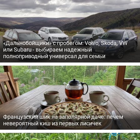
«Дальнобойщики» с пробегом: Volvo, Skoda, VW
или Subaru - выбираем надежный
полноприводный универсал для семьи
Французский шик на заполярной даче: печем
невероятный киш из первых лисичек