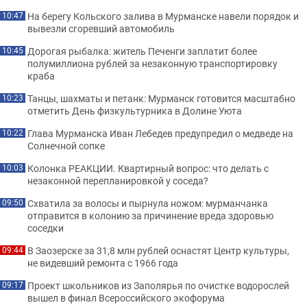
На берегу Кольского залива в Мурманске навели порядок и
10:47
вывезли сгоревший автомобиль
Дорогая рыбалка: житель Печенги заплатит более
10:45
полумиллиона рублей за незаконную транспортировку
краба
Танцы, шахматы и петанк: Мурманск готовится масштабно
10:23
отметить День физкультурника в Долине Уюта
Глава Мурманска Иван Лебедев предупредил о медведе на
10:22
Солнечной сопке
Колонка РЕАКЦИИ. Квартирный вопрос: что делать с
10:03
незаконной перепланировкой у соседа?
Схватила за волосы и пырнула ножом: мурманчанка
09:50
отправится в колонию за причинение вреда здоровью
соседки
В Заозерске за 31,8 млн рублей оснастят Центр культуры,
09:44
не видевший ремонта с 1966 года
Проект школьников из Заполярья по очистке водорослей
09:17
вышел в финал Всероссийского экофорума