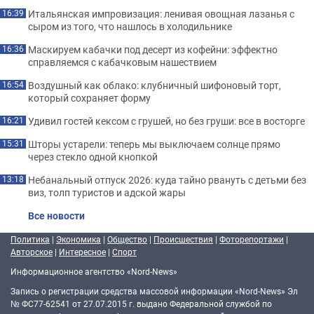
Итальянская импровизация: ленивая овощная лазанья с
16:39
сыром из того, что нашлось в холодильнике
Маскируем кабачки под десерт из кофейни: эффектно
16:36
справляемся с кабачковым нашествием
Воздушный как облако: клубничный шифоновый торт,
16:54
который сохраняет форму
Удивил гостей кексом с грушей, но без груши: все в восторге
16:21
Шторы устарели: теперь мы выключаем солнце прямо
15:31
через стекло одной кнопкой
Небанальный отпуск 2026: куда тайно рвануть с детьми без
13:18
виз, толп туристов и адской жары
Все новости
Политика
|
Экономика
|
Общество
|
Происшествия
|
Фоторепортажи
|
Авторское
|
Интересное
|
Спорт
Информационное агентство «Nord-News»
Запись о регистрации средства массовой информации «Nord-News» Эл
№ ФС77-62541 от 27.07.2015 г. выдано Федеральной службой по