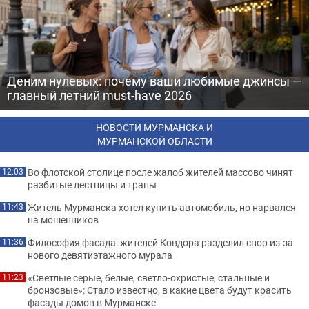
Деним нулевых: почему ваши любимые джинсы —
главный летний must-have 2026
НОВОСТИ МУРМАНСКА И
МУРМАНСКОЙ ОБЛАСТИ
Во флотской столице после жалоб жителей массово чинят
12:03
разбитые лестницы и трапы
Житель Мурманска хотел купить автомобиль, но нарвался
11:43
на мошенников
Философия фасада: жителей Ковдора разделил спор из-за
11:36
нового девятиэтажного мурала
«Светлые серые, белые, светло-охристые, стальные и
11:23
бронзовые»: Стало известно, в какие цвета будут красить
фасады домов в Мурманске