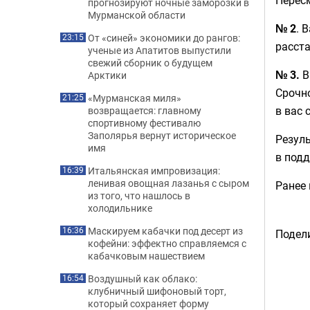
прогнозируют ночные заморозки в
Мурманской области
№ 2
. 
От «синей» экономики до рангов:
23:15
расст
ученые из Апатитов выпустили
свежий сборник о будущем
№ 3.
В
Арктики
Срочно
«Мурманская миля»
21:25
в вас 
возвращается: главному
спортивному фестивалю
Заполярья вернут историческое
Резуль
имя
в подд
Итальянская импровизация:
16:39
ленивая овощная лазанья с сыром
Ранее
из того, что нашлось в
холодильнике
Маскируем кабачки под десерт из
16:36
Подели
кофейни: эффектно справляемся с
кабачковым нашествием
Воздушный как облако:
16:54
клубничный шифоновый торт,
который сохраняет форму