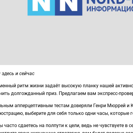
здесь и сейчас
менный ритм жизни задаёт высокую планку нашей активнос
чить долгожданный приз. Предлагаем вам экспресс-провер
льным апперцептивным тестам доверяли Генри Мюррей и К
юстрацию, выберите для себя только одни часы, которые г
Вы часто сдаетесь на полпути к цели, ведь не чувствуете в 
мотрите свою жизненную стратегию, вам будет полезно за