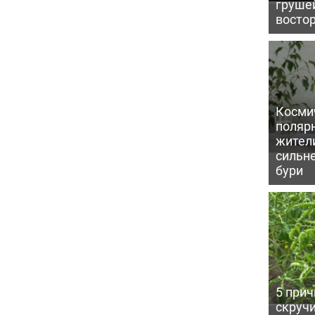
грушей
восто
Косми
поляр
жител
сильн
бури
5 прич
скручи