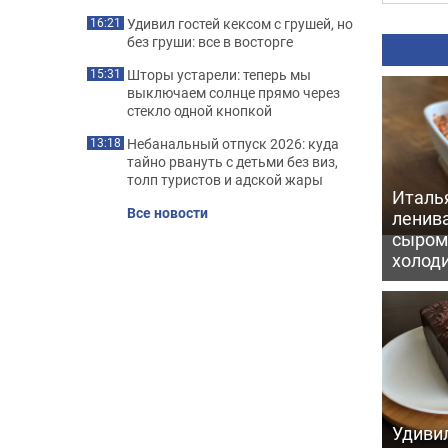
Удивил гостей кексом с грушей, но
16:21
без груши: все в восторге
Шторы устарели: теперь мы
15:31
выключаем солнце прямо через
стекло одной кнопкой
Небанальный отпуск 2026: куда
13:18
тайно рвануть с детьми без виз,
толп туристов и адской жары
Италь
Все новости
ленив
сыром 
холод
Удивил