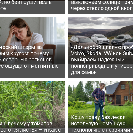
, но без груши: все в
выключаем солнце пря
рге
через стекло одной кно
ческий шторм за
«Дальнобойщики» с про
ным кругом: почему
Volvo, Skoda, VW или Suba
и северных регионов
выбираем надежный
ее ощущают магнитные
полноприводный универ
для семьи
Кошу траву без лески:
ин, почему у томатов
использую немецкую
ваются листья — и как с
технологию с лезвиями 