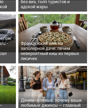
мо
без виз, толп туристов и
пкой
адской жары
бегом:
ru -
Французский шик на
заполярной даче: печем
сал
невероятный киш из первых
лисичек
Деним нулевых: почему ваши
—
любимые джинсы — главный