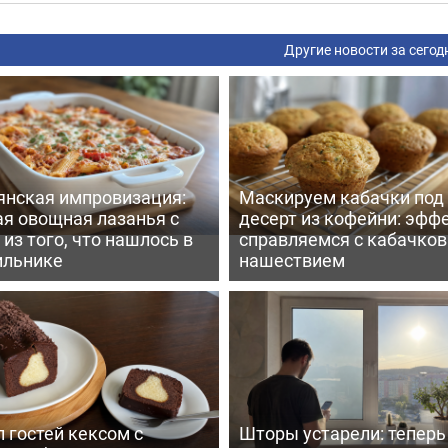
Другие новости за сегод
янская импровизация:
Маскируем кабачки под
ая овощная лазанья с
десерт из кофейни: эфф
из того, что нашлось в
справляемся с кабачко
ильнике
нашествием
 гостей кексом с
Шторы устарели: тепер