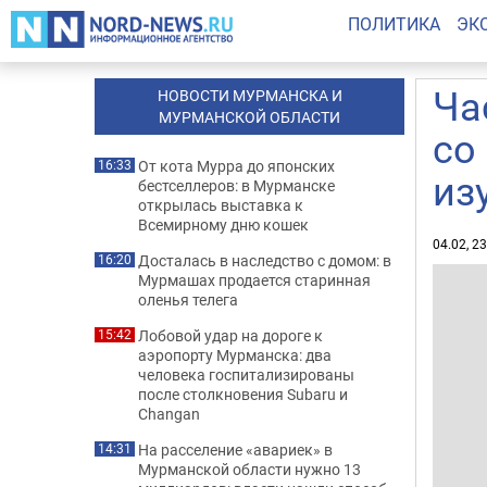
ПОЛИТИКА
ЭК
Ча
НОВОСТИ МУРМАНСКА И
МУРМАНСКОЙ ОБЛАСТИ
со
От кота Мурра до японских
16:33
из
бестселлеров: в Мурманске
открылась выставка к
Всемирному дню кошек
04.02, 2
Досталась в наследство с домом: в
16:20
Мурмашах продается старинная
оленья телега
Лобовой удар на дороге к
15:42
аэропорту Мурманска: два
человека госпитализированы
после столкновения Subaru и
Changan
На расселение «авариек» в
14:31
Мурманской области нужно 13