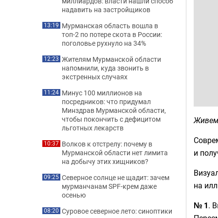
миллиардов: власти нашли способ
надавить на застройщиков
Мурманская область вошла в
13:19
топ-2 по потере скота в России:
поголовье рухнуло на 34%
Жителям Мурманской области
12:23
напомнили, куда звонить в
экстренных случаях
Минус 100 миллионов на
11:24
посредников: что придумал
Минздрав Мурманской области,
чтобы покончить с дефицитом
Живем 
льготных лекарств
Совре
Волков к отстрелу: почему в
10:37
и полу
Мурманской области нет лимита
на добычу этих хищников?
Визуа
Северное солнце не щадит: зачем
09:25
на илл
мурманчанам SPF-крем даже
осенью
№ 1
. 
Суровое северное лето: синоптики
08:20
Перес