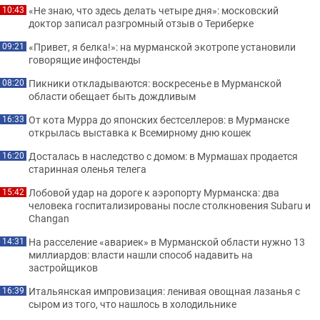
«Не знаю, что здесь делать четыре дня»: московский
10:43
доктор записал разгромный отзыв о Териберке
«Привет, я белка!»: на мурманской экотропе установили
09:21
говорящие инфостенды
Пикники откладываются: воскресенье в Мурманской
08:20
области обещает быть дождливым
От кота Мурра до японских бестселлеров: в Мурманске
16:33
открылась выставка к Всемирному дню кошек
Досталась в наследство с домом: в Мурмашах продается
16:20
старинная оленья телега
Лобовой удар на дороге к аэропорту Мурманска: два
15:42
человека госпитализированы после столкновения Subaru и
Changan
На расселение «авариек» в Мурманской области нужно 13
14:31
миллиардов: власти нашли способ надавить на
застройщиков
Итальянская импровизация: ленивая овощная лазанья с
16:39
сыром из того, что нашлось в холодильнике