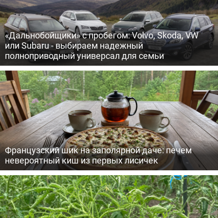
«Дальнобойщики» с пробегом: Volvo, Skoda, VW
или Subaru - выбираем надежный
полноприводный универсал для семьи
Французский шик на заполярной даче: печем
невероятный киш из первых лисичек