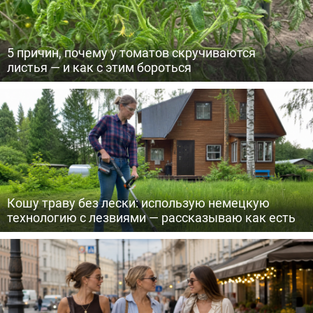
5 причин, почему у томатов скручиваются
листья — и как с этим бороться
Кошу траву без лески: использую немецкую
технологию с лезвиями — рассказываю как есть