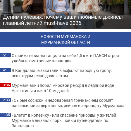
Деним нулевых: почему ваши любимые джинсы —
главный летний must-have 2026
НОВОСТИ МУРМАНСКА И
МУРМАНСКОЙ ОБЛАСТИ
Стройматериалы тащили на себе 1,5 км: в ПАБСИ строят
15:11
удобные смотровые площадки
В Кандалакше закатали в асфальт народную тропу:
14:11
пешеходам тесно даже летом
Мурманчанин побил мировой рекорд в ледяной воде
13:36
Аргентины и взял 10 медалей
«Сырые сосиски и недовареная гречка»: чем кормят
12:33
пассажиров задержанных рейсов в аэропорту Мурманска
«Влетит в копеечку» или спасение природы: у жителей
11:35
Мурманска вызвал споры новый путеводитель по
Заполярью