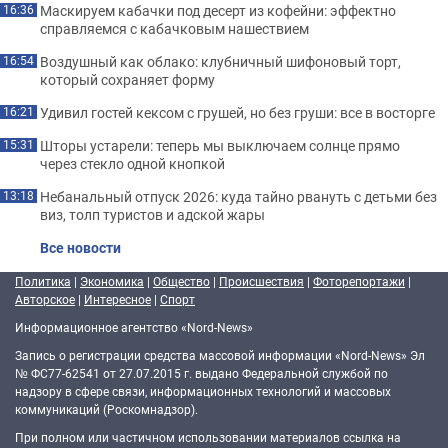
Маскируем кабачки под десерт из кофейни: эффектно
16:36
справляемся с кабачковым нашествием
Воздушный как облако: клубничный шифоновый торт,
16:54
который сохраняет форму
Удивил гостей кексом с грушей, но без груши: все в восторге
16:21
Шторы устарели: теперь мы выключаем солнце прямо
15:31
через стекло одной кнопкой
Небанальный отпуск 2026: куда тайно рвануть с детьми без
13:18
виз, толп туристов и адской жары
Все новости
Политика
|
Экономика
|
Общество
|
Происшествия
|
Фоторепортажи
|
Авторское
|
Интересное
|
Спорт
Информационное агентство «Nord-News»
Запись о регистрации средства массовой информации «Nord-News» Эл
№ ФС77-62541 от 27.07.2015 г. выдано Федеральной службой по
надзору в сфере связи, информационных технологий и массовых
коммуникаций (Роскомнадзор).
При полном или частичном использовании материалов ссылка на