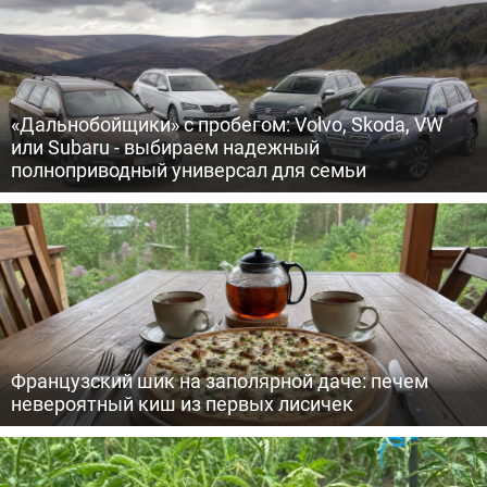
«Дальнобойщики» с пробегом: Volvo, Skoda, VW
или Subaru - выбираем надежный
полноприводный универсал для семьи
Французский шик на заполярной даче: печем
невероятный киш из первых лисичек