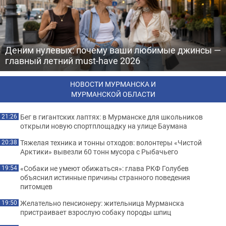
Деним нулевых: почему ваши любимые джинсы —
главный летний must-have 2026
НОВОСТИ МУРМАНСКА И
МУРМАНСКОЙ ОБЛАСТИ
Бег в гигантских лаптях: в Мурманске для школьников
21:26
открыли новую спортплощадку на улице Баумана
Тяжелая техника и тонны отходов: волонтеры «Чистой
20:38
Арктики» вывезли 60 тонн мусора с Рыбачьего
«Собаки не умеют обижаться»: глава РКФ Голубев
19:54
объяснил истинные причины странного поведения
питомцев
Желательно пенсионеру: жительница Мурманска
19:50
пристраивает взрослую собаку породы шпиц