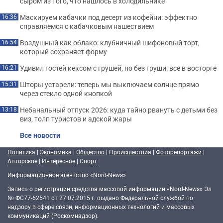
сыром из того, что нашлось в холодильнике
Маскируем кабачки под десерт из кофейни: эффектно
16:36
справляемся с кабачковым нашествием
Воздушный как облако: клубничный шифоновый торт,
16:54
который сохраняет форму
Удивил гостей кексом с грушей, но без груши: все в восторге
16:21
Шторы устарели: теперь мы выключаем солнце прямо
15:31
через стекло одной кнопкой
Небанальный отпуск 2026: куда тайно рвануть с детьми без
13:18
виз, толп туристов и адской жары
Все новости
Политика
|
Экономика
|
Общество
|
Происшествия
|
Фоторепортажи
|
Авторское
|
Интересное
|
Спорт
Информационное агентство «Nord-News»
Запись о регистрации средства массовой информации «Nord-News» Эл
№ ФС77-62541 от 27.07.2015 г. выдано Федеральной службой по
надзору в сфере связи, информационных технологий и массовых
коммуникаций (Роскомнадзор).