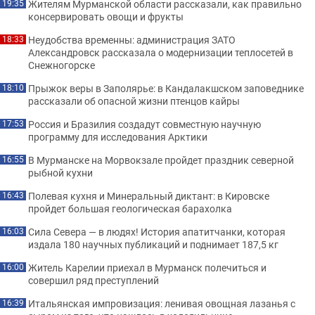
Жителям Мурманской области рассказали, как правильно
19:35
консервировать овощи и фрукты
Неудобства временны: администрация ЗАТО
18:33
Александровск рассказала о модернизации теплосетей в
Снежногорске
Прыжок веры в Заполярье: в Кандалакшском заповеднике
18:10
рассказали об опасной жизни птенцов кайры
Россия и Бразилия создадут совместную научную
17:53
программу для исследования Арктики
В Мурманске на Морвокзале пройдет праздник северной
16:55
рыбной кухни
Полевая кухня и Минеральный диктант: в Кировске
16:43
пройдет большая геологическая барахолка
Сила Севера — в людях! История апатитчанки, которая
16:03
издала 180 научных публикаций и поднимает 187,5 кг
Житель Карелии приехал в Мурманск полечиться и
16:00
совершил ряд преступлений
Итальянская импровизация: ленивая овощная лазанья с
16:39