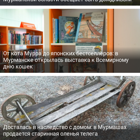
От кота Мурра до японских бестселлеров: в
Мурманске открылась выставка к Всемирному
дню кошек
Досталась в наследство с домом: в Мурмашах
продается старинная оленья телега