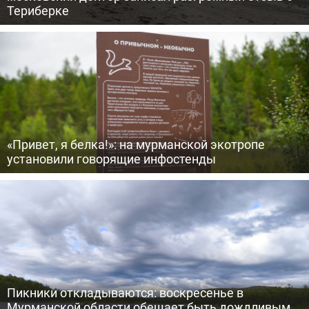
Териберке
«Привет, я белка!»: на мурманской экотропе
установили говорящие инфостенды
Пикники откладываются: воскресенье в
Мурманской области обещает быть дождливым