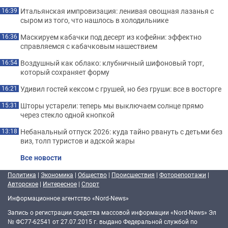
Итальянская импровизация: ленивая овощная лазанья с
16:39
сыром из того, что нашлось в холодильнике
Маскируем кабачки под десерт из кофейни: эффектно
16:36
справляемся с кабачковым нашествием
Воздушный как облако: клубничный шифоновый торт,
16:54
который сохраняет форму
Удивил гостей кексом с грушей, но без груши: все в восторге
16:21
Шторы устарели: теперь мы выключаем солнце прямо
15:31
через стекло одной кнопкой
Небанальный отпуск 2026: куда тайно рвануть с детьми без
13:18
виз, толп туристов и адской жары
Все новости
Политика
|
Экономика
|
Общество
|
Происшествия
|
Фоторепортажи
|
Авторское
|
Интересное
|
Спорт
Информационное агентство «Nord-News»
Запись о регистрации средства массовой информации «Nord-News» Эл
№ ФС77-62541 от 27.07.2015 г. выдано Федеральной службой по