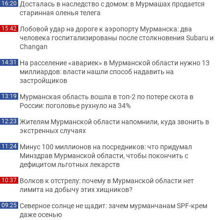
Досталась в наследство с домом: в Мурмашах продается
16:20
старинная оленья телега
Лобовой удар на дороге к аэропорту Мурманска: два
15:42
человека госпитализированы после столкновения Subaru и
Changan
На расселение «авариек» в Мурманской области нужно 13
14:31
миллиардов: власти нашли способ надавить на
застройщиков
Мурманская область вошла в топ-2 по потере скота в
13:19
России: поголовье рухнуло на 34%
Жителям Мурманской области напомнили, куда звонить в
12:23
экстренных случаях
Минус 100 миллионов на посредников: что придумал
11:24
Минздрав Мурманской области, чтобы покончить с
дефицитом льготных лекарств
Волков к отстрелу: почему в Мурманской области нет
10:37
лимита на добычу этих хищников?
Северное солнце не щадит: зачем мурманчанам SPF-крем
09:25
даже осенью