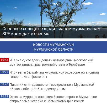
Северное солнце не щадит: зачем мурманчанам
SPF-крем даже осенью
НОВОСТИ МУРМАНСКА И
МУРМАНСКОЙ ОБЛАСТИ
«Не знаю, что здесь делать четыре дня»: московский
10:43
доктор записал разгромный отзыв о Териберке
«Привет, я белка!»: на мурманской экотропе установили
09:21
говорящие инфостенды
Пикники откладываются: воскресенье в Мурманской
08:20
области обещает быть дождливым
От кота Мурра до японских бестселлеров: в Мурманске
16:33
открылась выставка к Всемирному дню кошек