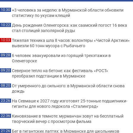
+3 человека за неделю: в Мурманской области обновили
10:30
статистику по укусам клещей
День рождения Оленегорска: как саамский погост 16 века
10:22
стал столицей заполярной руды
Тяжелая техника шла 8 часов: волонтеры «Чистой Арктики»
10:03
вывезли 60 тонн мусора с Рыбачьего
6 человек эвакуировали из горящей трехэтажки в
09:28
Оленегорске
Северное тепло на бетоне: как фестиваль «РОСТ»
09:20
преобразил подстанции в Мурманске
От умеренного до сильного: в Мурманской области снова
08:20
дождь
На Севмаше к 2027 году изготовят 25-тонные подшипники-
23:26
гиганты для нового ледокола «Сталинград»
Киновязание в темноте: мурманчан зовут на бесплатный
22:36
творческий вечер с просмотром фильма
Бег в гигантских лаптях: в Мурманске для школьников
21:26