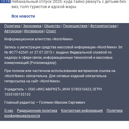
Небанальный отпуск 2026: куда тайно рвануть с детьми без
13:18
виз, толп туристов и адской жары
Все новости
Политика
|
Экономика
|
Общество
|
Происшествия
|
Фоторепортажи
|
Авторское
|
Интересное
|
Спорт
Информационное агентство «Nord-News»
Запись о регистрации средства массовой информации «Nord-News» Эл
№ ФС77-62541 от 27.07.2015 г. выдано Федеральной службой по
надзору в сфере связи, информационных технологий и массовых
коммуникаций (Роскомнадзор).
При полном или частичном использовании материалов ссылка на
«Nord-News» обязательна. Для сетевых изданий обязательна
гиперссылка на сайт «Nord-News».
Учредитель — ООО «ИКС-МАРКЕТ», ИНН 5190310423, ОГРН
1035100155133
Главный редактор — Голямин Максим Сергеевич
О нас
Редакционная политика
Контактная информация
Политика
конфиденциальности