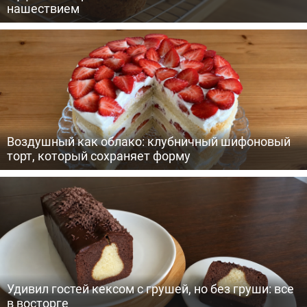
нашествием
Воздушный как облако: клубничный шифоновый
торт, который сохраняет форму
Удивил гостей кексом с грушей, но без груши: все
в восторге