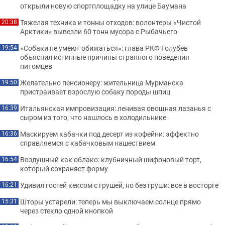
открыли новую спортплощадку на улице Баумана
Тяжелая техника и тонны отходов: волонтеры «Чистой
20:38
Арктики» вывезли 60 тонн мусора с Рыбачьего
«Собаки не умеют обижаться»: глава РКФ Голубев
19:54
объяснил истинные причины странного поведения
питомцев
Желательно пенсионеру: жительница Мурманска
19:50
пристраивает взрослую собаку породы шпиц
Итальянская импровизация: ленивая овощная лазанья с
16:39
сыром из того, что нашлось в холодильнике
Маскируем кабачки под десерт из кофейни: эффектно
16:36
справляемся с кабачковым нашествием
Воздушный как облако: клубничный шифоновый торт,
16:54
который сохраняет форму
Удивил гостей кексом с грушей, но без груши: все в восторге
16:21
Шторы устарели: теперь мы выключаем солнце прямо
15:31
через стекло одной кнопкой