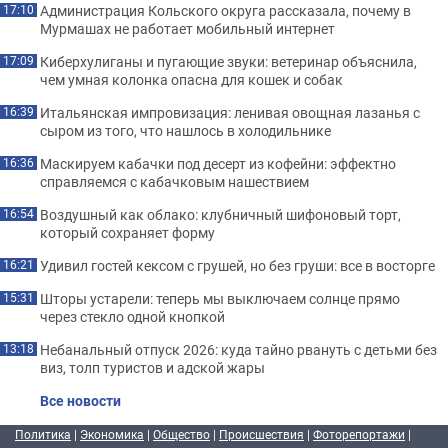
Администрация Кольского округа рассказала, почему в
17:10
Мурмашах не работает мобильный интернет
Киберхулиганы и пугающие звуки: ветеринар объяснила,
17:09
чем умная колонка опасна для кошек и собак
Итальянская импровизация: ленивая овощная лазанья с
16:39
сыром из того, что нашлось в холодильнике
Маскируем кабачки под десерт из кофейни: эффектно
16:36
справляемся с кабачковым нашествием
Воздушный как облако: клубничный шифоновый торт,
16:54
который сохраняет форму
Удивил гостей кексом с грушей, но без груши: все в восторге
16:21
Шторы устарели: теперь мы выключаем солнце прямо
15:31
через стекло одной кнопкой
Небанальный отпуск 2026: куда тайно рвануть с детьми без
13:18
виз, толп туристов и адской жары
Все новости
Политика
|
Экономика
|
Общество
|
Происшествия
|
Фоторепортажи
|