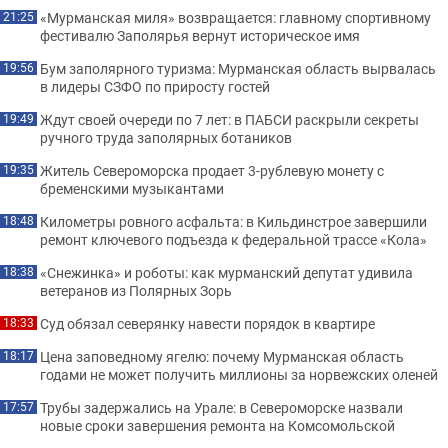
«Мурманская миля» возвращается: главному спортивному
21:25
фестивалю Заполярья вернут историческое имя
Бум заполярного туризма: Мурманская область вырвалась
19:56
в лидеры СЗФО по приросту гостей
Ждут своей очереди по 7 лет: в ПАБСИ раскрыли секреты
19:49
ручного труда заполярных ботаников
Житель Североморска продает 3-рублевую монету с
19:35
бременскими музыкантами
Километры ровного асфальта: в Кильдинстрое завершили
18:48
ремонт ключевого подъезда к федеральной трассе «Кола»
«Снежинка» и роботы: как мурманский депутат удивила
18:38
ветеранов из Полярных Зорь
Суд обязал северянку навести порядок в квартире
18:33
Цена заповедному ягелю: почему Мурманская область
18:17
годами не может получить миллионы за норвежских оленей
Трубы задержались на Урале: в Североморске назвали
17:57
новые сроки завершения ремонта на Комсомольской