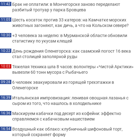
Брак не оплатили: в Мончегорске заново переделают
11:42
разбитый тротуар у парка Бровцева
Шесть косаток против 33 катеров: на Камчатке морских
11:05
животных загоняют, как дичь, а что на Кольском севере?
+3 человека за неделю: в Мурманской области обновили
10:30
статистику по укусам клещей
День рождения Оленегорска: как саамский погост 16 века
10:22
стал столицей заполярной руды
Тяжелая техника шла 8 часов: волонтеры «Чистой Арктики»
10:03
вывезли 60 тонн мусора с Рыбачьего
6 человек эвакуировали из горящей трехэтажки в
09:28
Оленегорске
Итальянская импровизация: ленивая овощная лазанья с
16:39
сыром из того, что нашлось в холодильнике
Маскируем кабачки под десерт из кофейни: эффектно
16:36
справляемся с кабачковым нашествием
Воздушный как облако: клубничный шифоновый торт,
16:54
который сохраняет форму