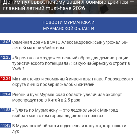
Деним нулевых: почему ваши любимые джинсы —
главный летний must-have 2026
НОВОСТИ МУРМАНСКА И
МУРМАНСКОЙ ОБЛАСТИ
Семейная драма в ЗАТО Александровск: сын угрожал 68-
13:05
летней матери убийством
«Вероятно, это художественный образ для демонстрации
12:25
туристического потенциала»: Какую набережную строят в
Умбе?
Мат на стенах и сломанный инвентарь: глава Ловозерского
12:24
округа лично проверил жалобы жителей
Рыбный бум: Мурманская область увеличила экспорт
12:04
морепродуктов в Китай в 2,5 раза
«Гулять по Мурманску — это ледокольно!»: Минград
11:53
выбрал маскотом города ледокол на ножках
В Мурманской области подешевели капуста, картошка и
11:43
лук