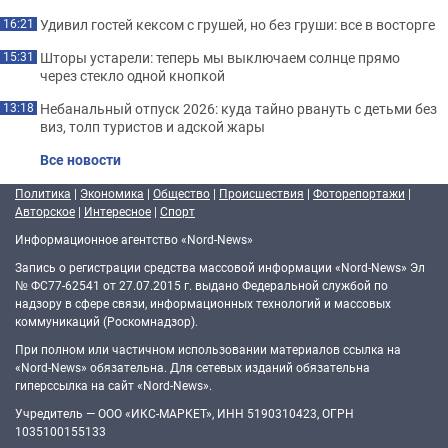
Удивил гостей кексом с грушей, но без груши: все в восторге
16:21
Шторы устарели: теперь мы выключаем солнце прямо
15:31
через стекло одной кнопкой
Небанальный отпуск 2026: куда тайно рвануть с детьми без
13:18
виз, толп туристов и адской жары
Все новости
Политика
|
Экономика
|
Общество
|
Происшествия
|
Фоторепортажи
|
Авторское
|
Интересное
|
Спорт
Информационное агентство «Nord-News»
Запись о регистрации средства массовой информации «Nord-News» Эл
№ ФС77-62541 от 27.07.2015 г. выдано Федеральной службой по
надзору в сфере связи, информационных технологий и массовых
коммуникаций (Роскомнадзор).
При полном или частичном использовании материалов ссылка на
«Nord-News» обязательна. Для сетевых изданий обязательна
гиперссылка на сайт «Nord-News».
Учредитель — ООО «ИКС-МАРКЕТ», ИНН 5190310423, ОГРН
1035100155133