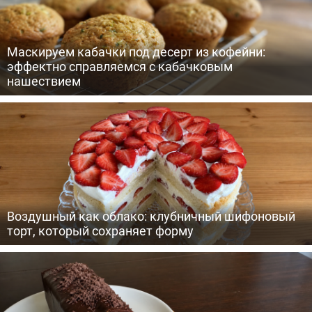
Маскируем кабачки под десерт из кофейни:
эффектно справляемся с кабачковым
нашествием
Воздушный как облако: клубничный шифоновый
торт, который сохраняет форму