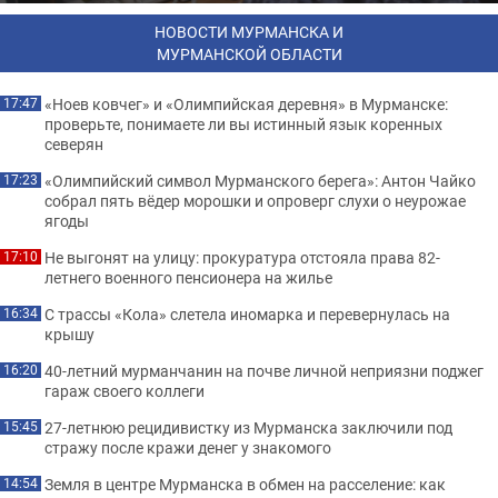
НОВОСТИ МУРМАНСКА И
МУРМАНСКОЙ ОБЛАСТИ
«Ноев ковчег» и «Олимпийская деревня» в Мурманске:
17:47
проверьте, понимаете ли вы истинный язык коренных
северян
«Олимпийский символ Мурманского берега»: Антон Чайко
17:23
собрал пять вёдер морошки и опроверг слухи о неурожае
ягоды
Не выгонят на улицу: прокуратура отстояла права 82-
17:10
летнего военного пенсионера на жилье
С трассы «Кола» слетела иномарка и перевернулась на
16:34
крышу
40-летний мурманчанин на почве личной неприязни поджег
16:20
гараж своего коллеги
27-летнюю рецидивистку из Мурманска заключили под
15:45
стражу после кражи денег у знакомого
Земля в центре Мурманска в обмен на расселение: как
14:54