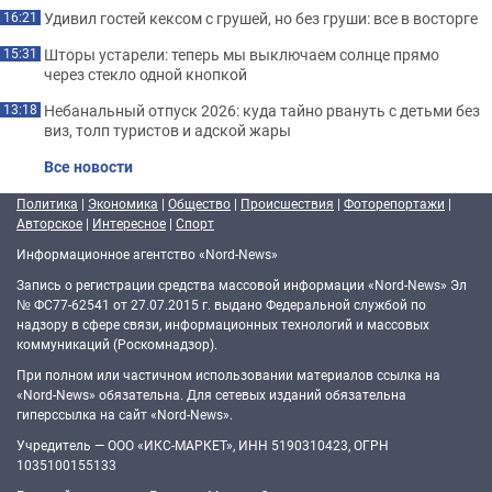
Удивил гостей кексом с грушей, но без груши: все в восторге
16:21
Шторы устарели: теперь мы выключаем солнце прямо
15:31
через стекло одной кнопкой
Небанальный отпуск 2026: куда тайно рвануть с детьми без
13:18
виз, толп туристов и адской жары
Все новости
Политика
|
Экономика
|
Общество
|
Происшествия
|
Фоторепортажи
|
Авторское
|
Интересное
|
Спорт
Информационное агентство «Nord-News»
Запись о регистрации средства массовой информации «Nord-News» Эл
№ ФС77-62541 от 27.07.2015 г. выдано Федеральной службой по
надзору в сфере связи, информационных технологий и массовых
коммуникаций (Роскомнадзор).
При полном или частичном использовании материалов ссылка на
«Nord-News» обязательна. Для сетевых изданий обязательна
гиперссылка на сайт «Nord-News».
Учредитель — ООО «ИКС-МАРКЕТ», ИНН 5190310423, ОГРН
1035100155133