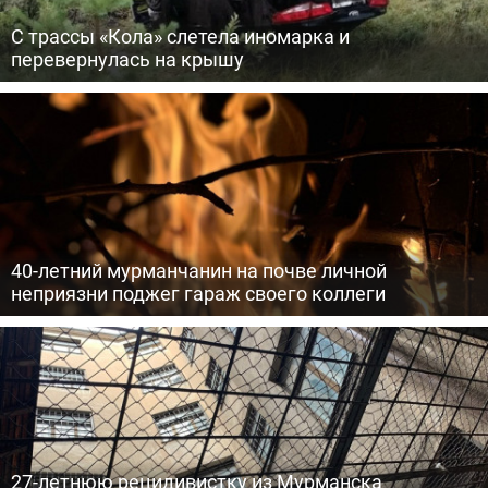
С трассы «Кола» слетела иномарка и
перевернулась на крышу
40-летний мурманчанин на почве личной
неприязни поджег гараж своего коллеги
27-летнюю рецидивистку из Мурманска