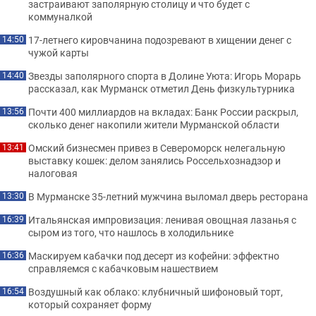
застраивают заполярную столицу и что будет с
коммуналкой
17-летнего кировчанина подозревают в хищении денег с
14:50
чужой карты
Звезды заполярного спорта в Долине Уюта: Игорь Морарь
14:40
рассказал, как Мурманск отметил День физкультурника
Почти 400 миллиардов на вкладах: Банк России раскрыл,
13:56
сколько денег накопили жители Мурманской области
Омский бизнесмен привез в Североморск нелегальную
13:41
выставку кошек: делом занялись Россельхознадзор и
налоговая
В Мурманске 35-летний мужчина выломал дверь ресторана
13:30
Итальянская импровизация: ленивая овощная лазанья с
16:39
сыром из того, что нашлось в холодильнике
Маскируем кабачки под десерт из кофейни: эффектно
16:36
справляемся с кабачковым нашествием
Воздушный как облако: клубничный шифоновый торт,
16:54
который сохраняет форму