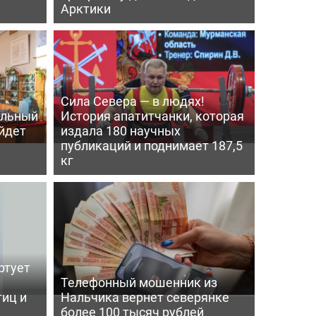
Арктики
Сила Севера — в людях!
альный
История апатитчанки, которая
ойдет
издала 180 научных
публикаций и поднимает 187,5
кг
ртует
ь
Телефонный мошенник из
тиц и
Нальчика вернет северянке
более 100 тысяч рублей