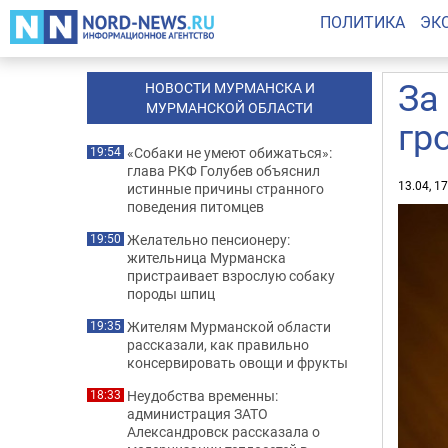
ПОЛИТИКА
ЭК
За
НОВОСТИ МУРМАНСКА И
МУРМАНСКОЙ ОБЛАСТИ
гр
«Собаки не умеют обижаться»:
19:54
глава РКФ Голубев объяснил
13.04, 1
истинные причины странного
поведения питомцев
Желательно пенсионеру:
19:50
жительница Мурманска
пристраивает взрослую собаку
породы шпиц
Жителям Мурманской области
19:35
рассказали, как правильно
консервировать овощи и фрукты
Неудобства временны:
18:33
администрация ЗАТО
Александровск рассказала о