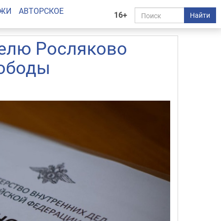
АЖИ
АВТОРСКОЕ
16+
Найти
телю Росляково
вободы