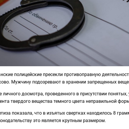
нские полицейские пресекли противоправную деятельность
ково. Мужчину подозревают в хранении запрещенных веще
е личного досмотра, проведенного в присутствии понятых,
ента твердого вещества темного цвета неправильной форм
тиза показала, что в изъятых свертках находилось 8 грам
конодательству это является крупным размером.