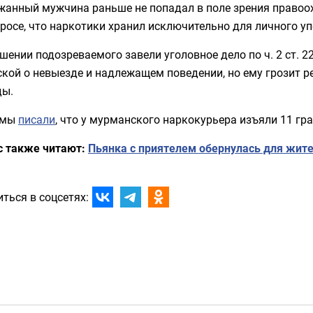
жанный мужчина раньше не попадал в поле зрения правоох
росе, что наркотики хранил исключительно для личного уп
шении подозреваемого завели уголовное дело по ч. 2 ст. 
кой о невыезде и надлежащем поведении, но ему грозит р
ды.
 мы
писали
, что у мурманского наркокурьера изъяли 11 г
с также читают:
Пьянка с приятелем обернулась для жит
ться в соцсетях: