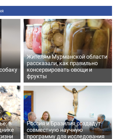
ня
:
Жителям Мурманской области
рассказали, как правильно
собаку
консервировать овощи и
фрукты
е: в
Россия и Бразилия создадут
днике
совместную научную
жизни
программу для исследования