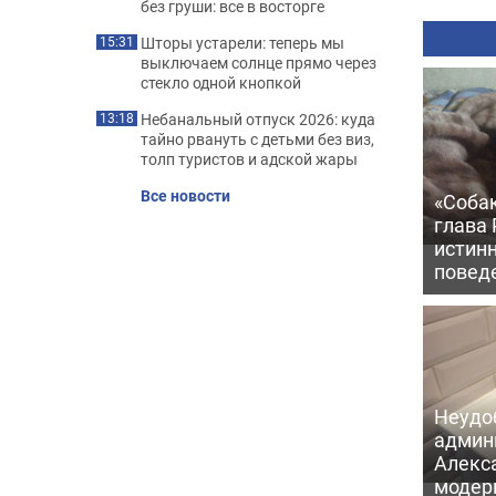
без груши: все в восторге
Шторы устарели: теперь мы
15:31
выключаем солнце прямо через
стекло одной кнопкой
Небанальный отпуск 2026: куда
13:18
тайно рвануть с детьми без виз,
толп туристов и адской жары
Все новости
«Соба
глава
истин
повед
Неудо
админ
Алекс
модер