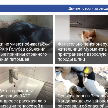
Другие новости за сегод
ки не умеют обижаться»:
Желательно пенсионеру
 РКФ Голубев объяснил
жительница Мурманска
ные причины странного
пристраивает взрослую 
ения питомцев
породы шпиц
бства временны:
истрация ЗАТО
Прыжок веры в Заполярь
андровск рассказала о
Кандалакшском запове
низации теплосетей в
рассказали об опасной 