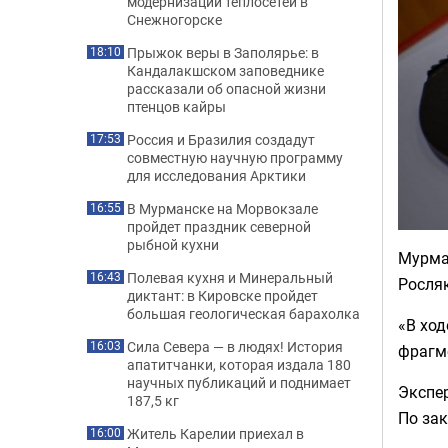
модернизации теплосетей в
Снежногорске
Прыжок веры в Заполярье: в
18:10
Кандалакшском заповеднике
рассказали об опасной жизни
птенцов кайры
Россия и Бразилия создадут
17:53
совместную научную программу
для исследования Арктики
В Мурманске на Морвокзале
16:55
пройдет праздник северной
рыбной кухни
Мурма
Полевая кухня и Минеральный
16:43
Росля
диктант: в Кировске пройдет
большая геологическая барахолка
«В ход
Сила Севера — в людях! История
16:03
фрагм
апатитчанки, которая издала 180
научных публикаций и поднимает
Экспер
187,5 кг
По за
Житель Карелии приехал в
16:00