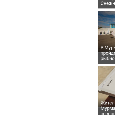
Снежн
В Мур
пройд
рыбно
Жител
Мурма
совер