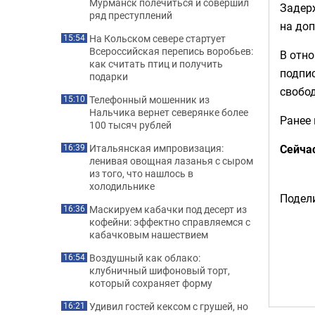
Мурманск полечиться и совершил
Задер
ряд преступлений
на доп
На Кольском севере стартует
15:54
Всероссийская перепись воробьев:
В отно
как считать птиц и получить
подпис
подарки
свобо
Телефонный мошенник из
15:10
Нальчика вернет северянке более
Ранее
100 тысяч рублей
Сейча
Итальянская импровизация:
16:39
ленивая овощная лазанья с сыром
из того, что нашлось в
холодильнике
Подели
Маскируем кабачки под десерт из
16:36
кофейни: эффектно справляемся с
кабачковым нашествием
Воздушный как облако:
16:54
клубничный шифоновый торт,
который сохраняет форму
Удивил гостей кексом с грушей, но
16:21