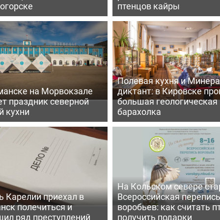
огорске
птенцов кайры
Полевая кухня и Минер
манске на Морвокзале
диктант: в Кировске пр
ет праздник северной
большая геологическая
й кухни
барахолка
На Кольском севере ста
ь Карелии приехал в
Всероссийская перепис
нск полечиться и
воробьев: как считать п
шил ряд преступлений
получить подарки