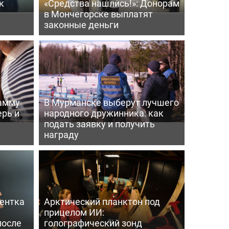
к
«Средства нашлись!»: Донорам
в Мончегорске выплатят
законные деньги
рамму
В Мурманске выберут лучшего
ерь и
народного дружинника: как
подать заявку и получить
награду
дентка
Арктический планктон под
прицелом ИИ:
после
голографический зонд