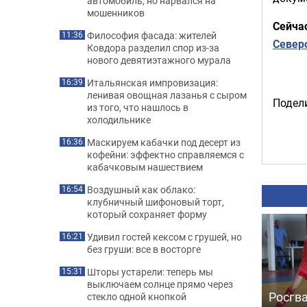
автомобиль, но нарвался на
мошенников
Сейча
Философия фасада: жителей
11:36
Север
Ковдора разделил спор из-за
нового девятиэтажного мурала
Итальянская импровизация:
16:39
ленивая овощная лазанья с сыром
Подели
из того, что нашлось в
холодильнике
Маскируем кабачки под десерт из
16:36
кофейни: эффектно справляемся с
кабачковым нашествием
Воздушный как облако:
16:54
клубничный шифоновый торт,
который сохраняет форму
Удивил гостей кексом с грушей, но
16:21
без груши: все в восторге
Шторы устарели: теперь мы
15:31
выключаем солнце прямо через
Росгв
стекло одной кнопкой