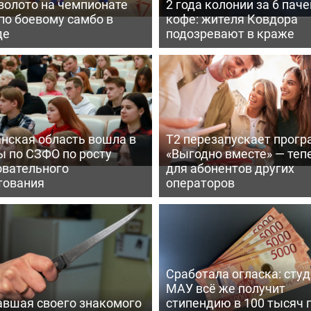
золото на чемпионате
2 года колонии за 6 паче
по боевому самбо в
кофе: жителя Ковдора
де
подозревают в краже
нская область вошла в
Т2 перезапускает прог
ы по СЗФО по росту
«Выгодно вместе» — теп
овательного
для абонентов других
тования
операторов
Сработала огласка: сту
МАУ всё же получит
авшая своего знакомого
стипендию в 100 тысяч 