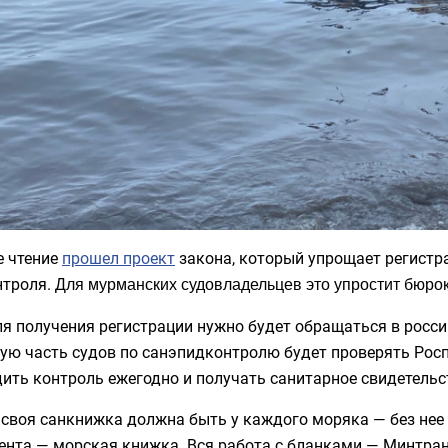
е чтение
прошел проект
закона, который упрощает регистр
нтроля.
Для мурманских судовладельцев это упростит бюрок
ля получения регистрации нужно будет обращаться в рос
ую часть судов по санэпидконтролю будет проверять Росп
ить контроль ежегодно и получать санитарное свидетельс
своя санкнижка должна быть у каждого моряка — без нее 
ента — морская книжка. Вся работа с бланками — Минтран