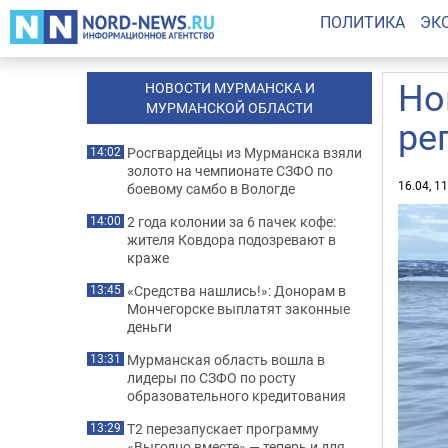
ПОЛИТИКА
ЭК
Но
НОВОСТИ МУРМАНСКА И
МУРМАНСКОЙ ОБЛАСТИ
ре
Росгвардейцы из Мурманска взяли
14:02
золото на чемпионате СЗФО по
16.04, 1
боевому самбо в Вологде
2 года колонии за 6 пачек кофе:
14:00
жителя Ковдора подозревают в
краже
«Средства нашлись!»: Донорам в
13:45
Мончегорске выплатят законные
деньги
Мурманская область вошла в
13:31
лидеры по СЗФО по росту
образовательного кредитования
Т2 перезапускает программу
13:29
«Выгодно вместе» — теперь и для