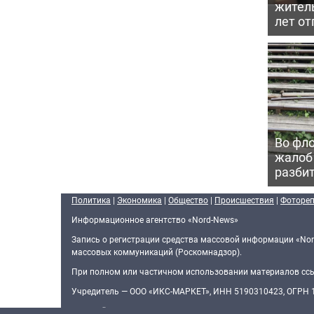
жител
лет от
Во фло
жалоб
разби
Политика
|
Экономика
|
Общество
|
Происшествия
|
Фоторе
Информационное агентство «Nord-News»
Запись о регистрации средства массовой информации «Nor
массовых коммуникаций (Роскомнадзор).
При полном или частичном использовании материалов ссыл
Учредитель — ООО «ИКС-МАРКЕТ», ИНН 5190310423, ОГРН
Главный редактор — Голямин Максим Сергеевич