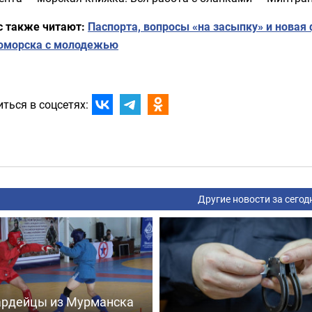
с также читают:
Паспорта, вопросы «на засыпку» и новая
оморска с молодежью
ться в соцсетях:
Другие новости за сегод
ардейцы из Мурманска