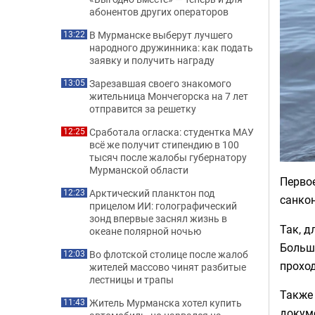
абонентов других операторов
В Мурманске выберут лучшего
13:22
народного дружинника: как подать
заявку и получить награду
Зарезавшая своего знакомого
13:05
жительница Мончегорска на 7 лет
отправится за решетку
Сработала огласка: студентка МАУ
12:25
всё же получит стипендию в 100
тысяч после жалобы губернатору
Мурманской области
Перво
Арктический планктон под
12:23
санко
прицелом ИИ: голографический
зонд впервые заснял жизнь в
Так, д
океане полярной ночью
Больш
Во флотской столице после жалоб
12:03
проход
жителей массово чинят разбитые
лестницы и трапы
Также 
Житель Мурманска хотел купить
11:43
докум