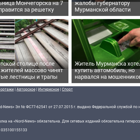
ьница Мончегорска на 7
жалобы губернатору
правится за решетку
Мурманской области
тской столице после
Житель Мурманска хоте
 жителей массово чинят
купить автомобиль, но
тые лестницы и трапы
нарвался на мошеннико
портажи
|
Авторское
|
Интересное
|
Спорт
d-News» Эл № ФС77-62541 от 27.07.2015 г. выдано Федеральной службой по 
ка на «Nord-News» обязательна. Для сетевых изданий обязательна гиперссы
 1035100155133