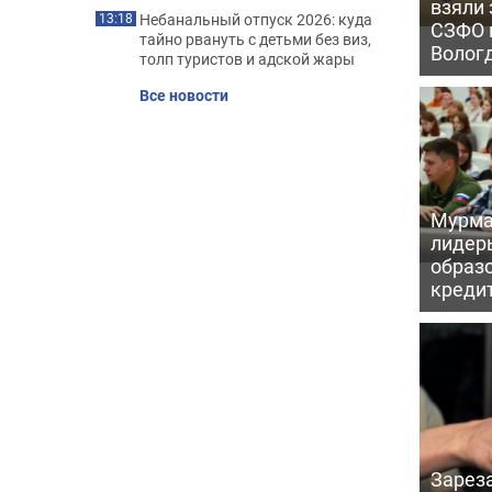
взяли 
Небанальный отпуск 2026: куда
13:18
СЗФО 
тайно рвануть с детьми без виз,
Волог
толп туристов и адской жары
Все новости
Мурма
лидер
образ
креди
Зарез