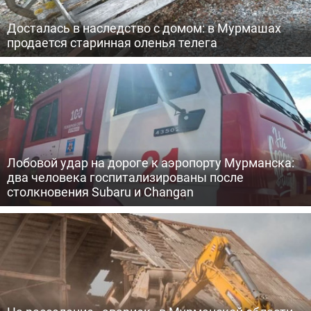
Досталась в наследство с домом: в Мурмашах
продается старинная оленья телега
Лобовой удар на дороге к аэропорту Мурманска:
два человека госпитализированы после
столкновения Subaru и Changan