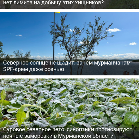
нет лимита на добычу этих хищников?
Северное солнце не щадит: зачем мурманчанам
SPF-крем даже осенью
Суровое северное лето: синоптики прогнозируют
ночные заморозки в Мурманской области