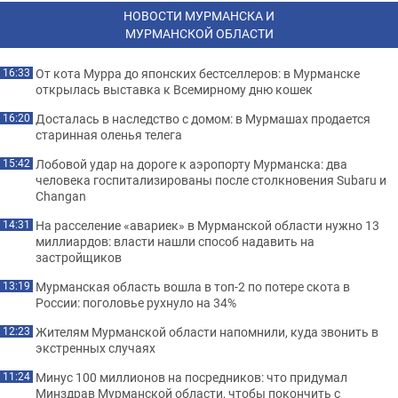
НОВОСТИ МУРМАНСКА И
МУРМАНСКОЙ ОБЛАСТИ
От кота Мурра до японских бестселлеров: в Мурманске
16:33
открылась выставка к Всемирному дню кошек
Досталась в наследство с домом: в Мурмашах продается
16:20
старинная оленья телега
Лобовой удар на дороге к аэропорту Мурманска: два
15:42
человека госпитализированы после столкновения Subaru и
Changan
На расселение «авариек» в Мурманской области нужно 13
14:31
миллиардов: власти нашли способ надавить на
застройщиков
Мурманская область вошла в топ-2 по потере скота в
13:19
России: поголовье рухнуло на 34%
Жителям Мурманской области напомнили, куда звонить в
12:23
экстренных случаях
Минус 100 миллионов на посредников: что придумал
11:24
Минздрав Мурманской области, чтобы покончить с