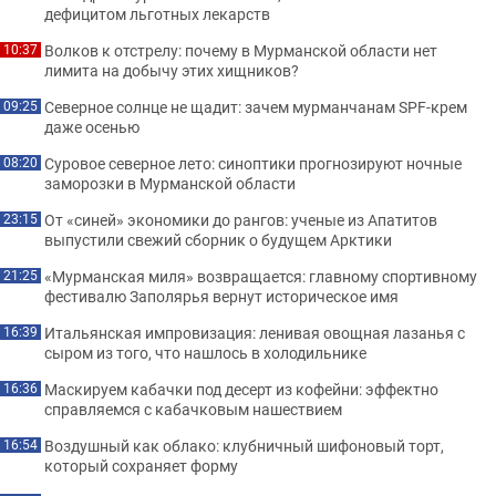
дефицитом льготных лекарств
Волков к отстрелу: почему в Мурманской области нет
10:37
лимита на добычу этих хищников?
Северное солнце не щадит: зачем мурманчанам SPF-крем
09:25
даже осенью
Суровое северное лето: синоптики прогнозируют ночные
08:20
заморозки в Мурманской области
От «синей» экономики до рангов: ученые из Апатитов
23:15
выпустили свежий сборник о будущем Арктики
«Мурманская миля» возвращается: главному спортивному
21:25
фестивалю Заполярья вернут историческое имя
Итальянская импровизация: ленивая овощная лазанья с
16:39
сыром из того, что нашлось в холодильнике
Маскируем кабачки под десерт из кофейни: эффектно
16:36
справляемся с кабачковым нашествием
Воздушный как облако: клубничный шифоновый торт,
16:54
который сохраняет форму