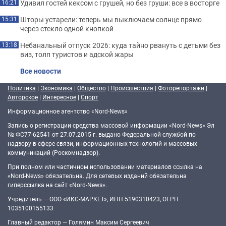
Удивил гостей кексом с грушей, но без груши: все в восторге
16:21
Шторы устарели: теперь мы выключаем солнце прямо
15:31
через стекло одной кнопкой
Небанальный отпуск 2026: куда тайно рвануть с детьми без
13:18
виз, толп туристов и адской жары
Все новости
Политика
|
Экономика
|
Общество
|
Происшествия
|
Фоторепортажи
|
Авторское
|
Интересное
|
Спорт
Информационное агентство «Nord-News»
Запись о регистрации средства массовой информации «Nord-News» Эл
№ ФС77-62541 от 27.07.2015 г. выдано Федеральной службой по
надзору в сфере связи, информационных технологий и массовых
коммуникаций (Роскомнадзор).
При полном или частичном использовании материалов ссылка на
«Nord-News» обязательна. Для сетевых изданий обязательна
гиперссылка на сайт «Nord-News».
Учредитель — ООО «ИКС-МАРКЕТ», ИНН 5190310423, ОГРН
1035100155133
Главный редактор — Голямин Максим Сергеевич