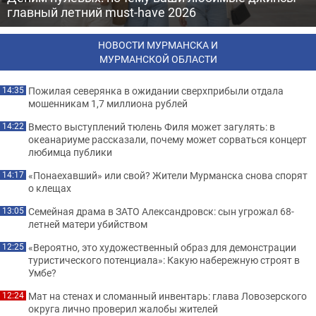
главный летний must-have 2026
НОВОСТИ МУРМАНСКА И
МУРМАНСКОЙ ОБЛАСТИ
Пожилая северянка в ожидании сверхприбыли отдала
14:35
мошенникам 1,7 миллиона рублей
Вместо выступлений тюлень Филя может загулять: в
14:22
океанариуме рассказали, почему может сорваться концерт
любимца публики
«Понаехавший» или свой? Жители Мурманска снова спорят
14:17
о клещах
Семейная драма в ЗАТО Александровск: сын угрожал 68-
13:05
летней матери убийством
«Вероятно, это художественный образ для демонстрации
12:25
туристического потенциала»: Какую набережную строят в
Умбе?
Мат на стенах и сломанный инвентарь: глава Ловозерского
12:24
округа лично проверил жалобы жителей