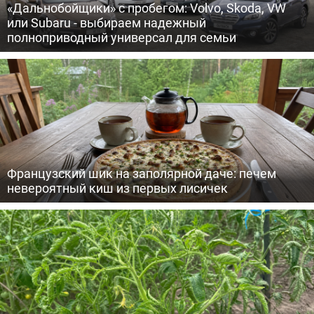
«Дальнобойщики» с пробегом: Volvo, Skoda, VW
или Subaru - выбираем надежный
полноприводный универсал для семьи
Французский шик на заполярной даче: печем
невероятный киш из первых лисичек