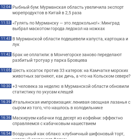
Рыбный бум: Мурманская область увеличила экспорт
12:04
морепродуктов в Китай в 2,5 раза
«Гулять по Мурманску — это ледокольно!»: Минград
11:53
выбрал маскотом города ледокол на ножках
В Мурманской области подешевели капуста, картошка и
11:43
лук
Брак не оплатили: в Мончегорске заново переделают
11:42
разбитый тротуар у парка Бровцева
Шесть косаток против 33 катеров: на Камчатке морских
11:05
животных загоняют, как дичь, а что на Кольском севере?
+3 человека за неделю: в Мурманской области обновили
10:30
статистику по укусам клещей
Итальянская импровизация: ленивая овощная лазанья с
16:39
сыром из того, что нашлось в холодильнике
Маскируем кабачки под десерт из кофейни: эффектно
16:36
справляемся с кабачковым нашествием
Воздушный как облако: клубничный шифоновый торт,
16:54