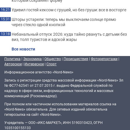
который сохраняет форму
Удивил гостей кексом с грушей, но без груши: все в восторге
16:21
Шторы устарели: теперь мы выключаем солнце прямо
15:31
через стекло одной кнопкой
Небанальный отпуск 2026: куда тайно рвануть с детьми без
13:18
виз, толп туристов и адской жары
Все новости
Политика
|
Экономика
|
Общество
|
Происшествия
|
Фоторепортажи
|
Авторское
|
Интересное
|
Спорт
Информационное агентство «Nord-News»
Запись о регистрации средства массовой информации «Nord-News» Эл
№ ФС77-62541 от 27.07.2015 г. выдано Федеральной службой по
надзору в сфере связи, информационных технологий и массовых
коммуникаций (Роскомнадзор).
При полном или частичном использовании материалов ссылка на
«Nord-News» обязательна. Для сетевых изданий обязательна
гиперссылка на сайт «Nord-News».
Учредитель — ООО «ИКС-МАРКЕТ», ИНН 5190310423, ОГРН
1035100155133