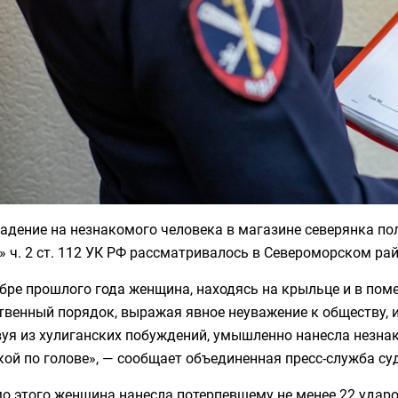
адение на незнакомого человека в магазине северянка пол
з» ч. 2 ст. 112 УК РФ рассматривалось в Североморском р
бре прошлого года женщина, находясь на крыльце и в пом
венный порядок, выражая явное неуважение к обществу, и
уя из хулиганских побуждений, умышленно нанесла незна
ой по голове», — сообщает объединенная пресс-служба с
о этого женщина нанесла потерпевшему не менее 22 ударо