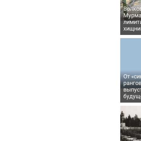
Волков
Мурма
лимита
хищни
От «си
рангов
выпус
будущ