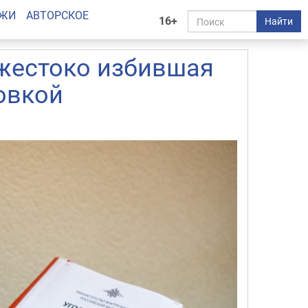
АЖИ
АВТОРСКОЕ
16+
Найти
жестоко избившая
овкой