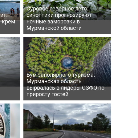
Суровое северное лето:
ит:
синоптики прогнозируют
-крем
ночные заморозки в
Мурманской области
Бум заполярного туризма:
Мурманская область
вырвалась в лидеры СЗФО по
приросту гостей