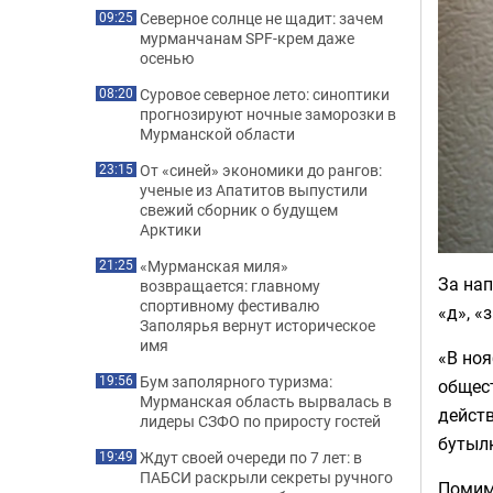
Северное солнце не щадит: зачем
09:25
мурманчанам SPF-крем даже
осенью
Суровое северное лето: синоптики
08:20
прогнозируют ночные заморозки в
Мурманской области
От «синей» экономики до рангов:
23:15
ученые из Апатитов выпустили
свежий сборник о будущем
Арктики
«Мурманская миля»
21:25
За нап
возвращается: главному
спортивному фестивалю
«д», «
Заполярья вернут историческое
имя
«В ноя
Бум заполярного туризма:
19:56
общест
Мурманская область вырвалась в
действ
лидеры СЗФО по приросту гостей
бутылк
Ждут своей очереди по 7 лет: в
19:49
ПАБСИ раскрыли секреты ручного
Помим