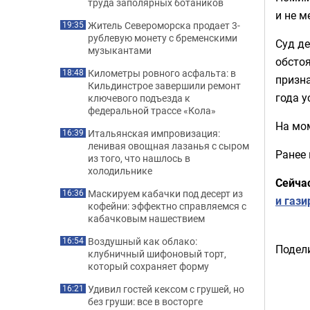
труда заполярных ботаников
и не м
Житель Североморска продает 3-
19:35
рублевую монету с бременскими
Суд де
музыкантами
обстоя
Километры ровного асфальта: в
18:48
призна
Кильдинстрое завершили ремонт
года у
ключевого подъезда к
федеральной трассе «Кола»
На мом
Итальянская импровизация:
16:39
ленивая овощная лазанья с сыром
Ранее
из того, что нашлось в
холодильнике
Сейча
Маскируем кабачки под десерт из
16:36
и гази
кофейни: эффектно справляемся с
кабачковым нашествием
Воздушный как облако:
16:54
Подели
клубничный шифоновый торт,
который сохраняет форму
Удивил гостей кексом с грушей, но
16:21
без груши: все в восторге