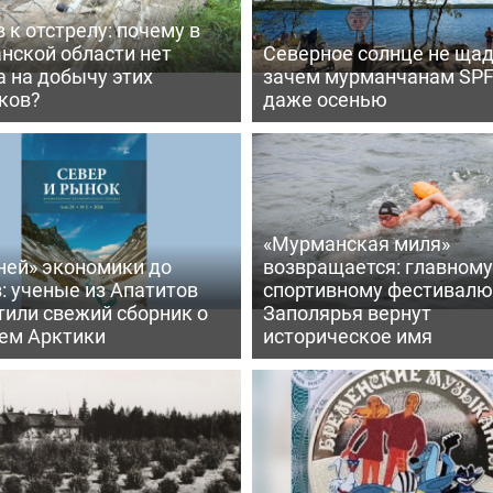
 к отстрелу: почему в
нской области нет
Северное солнце не щад
 на добычу этих
зачем мурманчанам SPF
ков?
даже осенью
«Мурманская миля»
ней» экономики до
возвращается: главному
: ученые из Апатитов
спортивному фестивалю
тили свежий сборник о
Заполярья вернут
ем Арктики
историческое имя