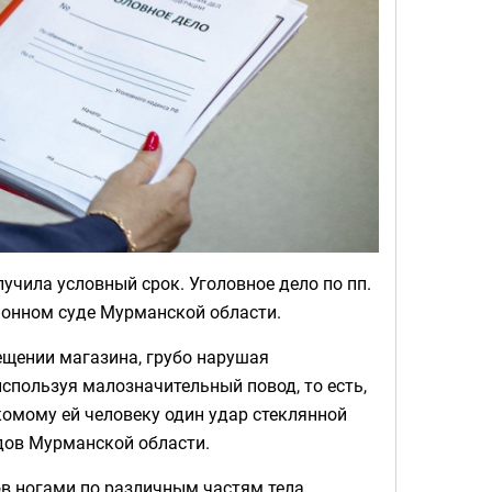
учила условный срок. Уголовное дело по пп.
айонном суде Мурманской области.
ещении магазина, грубо нарушая
спользуя малозначительный повод, то есть,
комому ей человеку один удар стеклянной
удов Мурманской области.
в ногами по различным частям тела