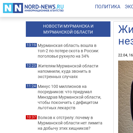
ПОЛИТИКА
ЭК
Жи
НОВОСТИ МУРМАНСКА И
МУРМАНСКОЙ ОБЛАСТИ
не
Мурманская область вошла в
13:19
топ-2 по потере скота в России:
22.04, 1
поголовье рухнуло на 34%
Жителям Мурманской области
12:23
напомнили, куда звонить в
экстренных случаях
Минус 100 миллионов на
11:24
посредников: что придумал
Минздрав Мурманской области,
чтобы покончить с дефицитом
льготных лекарств
Волков к отстрелу: почему в
10:37
Мурманской области нет лимита
на добычу этих хищников?