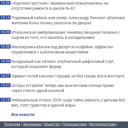
«Картина грустная»: мурманчане пожаловались на
16:20
отсутствие ремонта в школе № 42
Подземный кабель или сквер: Александр Лихолат объяснил
16:14
жителям Колы логику раскопок во дворах
Итальянская импровизация: ленивая овощная лазанья с
16:39
сыром из того, что нашлось в холодильнике
Маскируем кабачки под десерт из кофейни: эффектно
16:36
справляемся с кабачковым нашествием
Воздушный как облако: клубничный шифоновый торт,
16:54
который сохраняет форму
Удивил гостей кексом с грушей, но без груши: все в восторге
16:21
Шторы устарели: теперь мы выключаем солнце прямо
15:31
через стекло одной кнопкой
Небанальный отпуск 2026: куда тайно рвануть с детьми без
13:18
виз, толп туристов и адской жары
Все новости
Политика
|
Экономика
|
Общество
|
Происшествия
|
Фоторепортажи
|