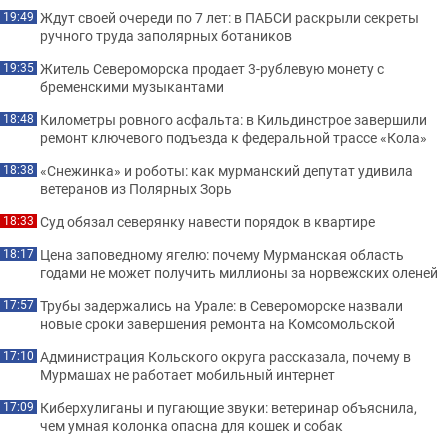
Ждут своей очереди по 7 лет: в ПАБСИ раскрыли секреты
19:49
ручного труда заполярных ботаников
Житель Североморска продает 3-рублевую монету с
19:35
бременскими музыкантами
Километры ровного асфальта: в Кильдинстрое завершили
18:48
ремонт ключевого подъезда к федеральной трассе «Кола»
«Снежинка» и роботы: как мурманский депутат удивила
18:38
ветеранов из Полярных Зорь
Суд обязал северянку навести порядок в квартире
18:33
Цена заповедному ягелю: почему Мурманская область
18:17
годами не может получить миллионы за норвежских оленей
Трубы задержались на Урале: в Североморске назвали
17:57
новые сроки завершения ремонта на Комсомольской
Администрация Кольского округа рассказала, почему в
17:10
Мурмашах не работает мобильный интернет
Киберхулиганы и пугающие звуки: ветеринар объяснила,
17:09
чем умная колонка опасна для кошек и собак