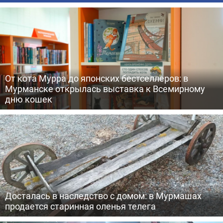
От кота Мурра до японских бестселлеров: в
Мурманске открылась выставка к Всемирному
дню кошек
Досталась в наследство с домом: в Мурмашах
продается старинная оленья телега