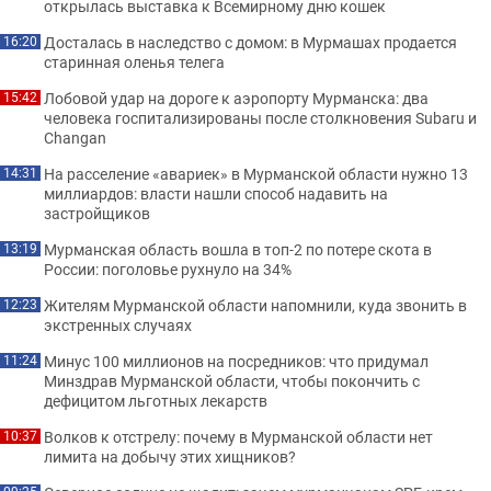
открылась выставка к Всемирному дню кошек
Досталась в наследство с домом: в Мурмашах продается
16:20
старинная оленья телега
Лобовой удар на дороге к аэропорту Мурманска: два
15:42
человека госпитализированы после столкновения Subaru и
Changan
На расселение «авариек» в Мурманской области нужно 13
14:31
миллиардов: власти нашли способ надавить на
застройщиков
Мурманская область вошла в топ-2 по потере скота в
13:19
России: поголовье рухнуло на 34%
Жителям Мурманской области напомнили, куда звонить в
12:23
экстренных случаях
Минус 100 миллионов на посредников: что придумал
11:24
Минздрав Мурманской области, чтобы покончить с
дефицитом льготных лекарств
Волков к отстрелу: почему в Мурманской области нет
10:37
лимита на добычу этих хищников?