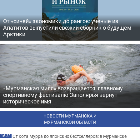
От «синей» экономики до рангов: ученые из
Апатитов выпустили свежий сборник о будущем
Арктики
«Мурманская миля» возвращается: главному
спортивному фестивалю Заполярья вернут
историческое имя
НОВОСТИ МУРМАНСКА И
МУРМАНСКОЙ ОБЛАСТИ
От кота Мурра до японских бестселлеров: в Мурманске
16:33