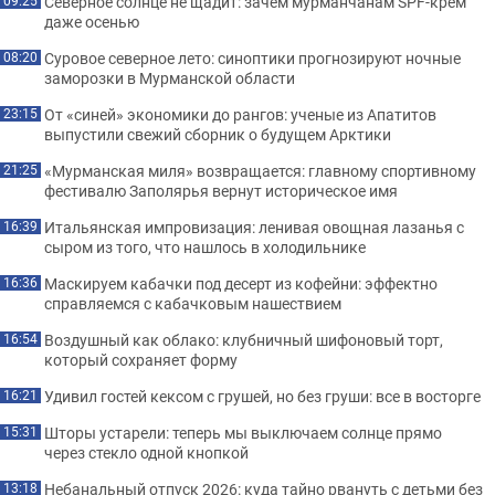
Северное солнце не щадит: зачем мурманчанам SPF-крем
09:25
даже осенью
Суровое северное лето: синоптики прогнозируют ночные
08:20
заморозки в Мурманской области
От «синей» экономики до рангов: ученые из Апатитов
23:15
выпустили свежий сборник о будущем Арктики
«Мурманская миля» возвращается: главному спортивному
21:25
фестивалю Заполярья вернут историческое имя
Итальянская импровизация: ленивая овощная лазанья с
16:39
сыром из того, что нашлось в холодильнике
Маскируем кабачки под десерт из кофейни: эффектно
16:36
справляемся с кабачковым нашествием
Воздушный как облако: клубничный шифоновый торт,
16:54
который сохраняет форму
Удивил гостей кексом с грушей, но без груши: все в восторге
16:21
Шторы устарели: теперь мы выключаем солнце прямо
15:31
через стекло одной кнопкой
Небанальный отпуск 2026: куда тайно рвануть с детьми без
13:18