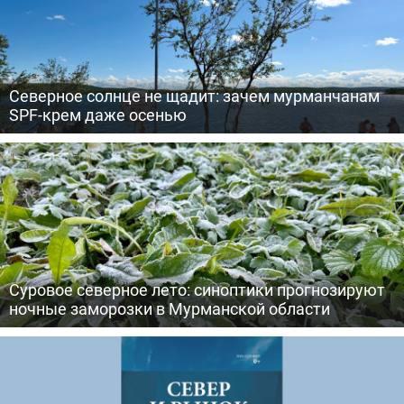
Северное солнце не щадит: зачем мурманчанам
SPF-крем даже осенью
Суровое северное лето: синоптики прогнозируют
ночные заморозки в Мурманской области