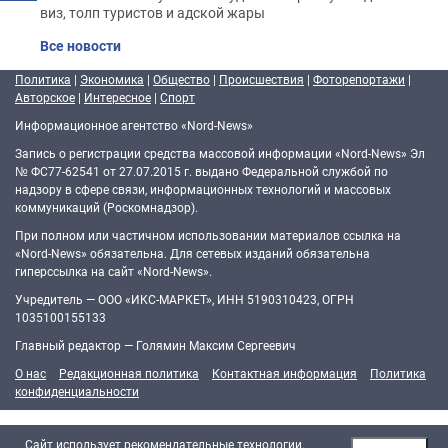
виз, толп туристов и адской жары
Все новости
Политика
|
Экономика
|
Общество
|
Происшествия
|
Фоторепортажи
|
Авторское
|
Интересное
|
Спорт
Информационное агентство «Nord-News»
Запись о регистрации средства массовой информации «Nord-News» Эл
№ ФС77-62541 от 27.07.2015 г. выдано Федеральной службой по
надзору в сфере связи, информационных технологий и массовых
коммуникаций (Роскомнадзор).
При полном или частичном использовании материалов ссылка на
«Nord-News» обязательна. Для сетевых изданий обязательна
гиперссылка на сайт «Nord-News».
Учредитель — ООО «ИКС-МАРКЕТ», ИНН 5190310423, ОГРН
1035100155133
Главный редактор — Голямин Максим Сергеевич
О нас
Редакционная политика
Контактная информация
Политика
конфиденциальности
Cайт использует рекомендательные технологии.