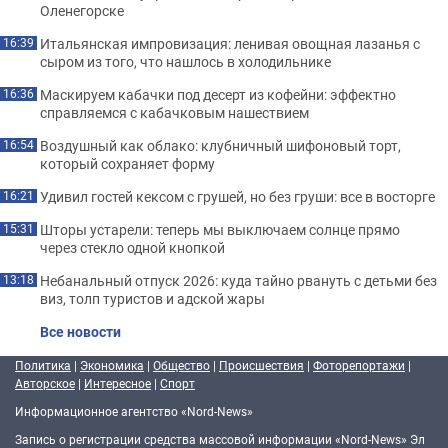
Оленегорске
Итальянская импровизация: ленивая овощная лазанья с
16:39
сыром из того, что нашлось в холодильнике
Маскируем кабачки под десерт из кофейни: эффектно
16:36
справляемся с кабачковым нашествием
Воздушный как облако: клубничный шифоновый торт,
16:54
который сохраняет форму
Удивил гостей кексом с грушей, но без груши: все в восторге
16:21
Шторы устарели: теперь мы выключаем солнце прямо
15:31
через стекло одной кнопкой
Небанальный отпуск 2026: куда тайно рвануть с детьми без
13:18
виз, толп туристов и адской жары
Все новости
Политика
|
Экономика
|
Общество
|
Происшествия
|
Фоторепортажи
|
Авторское
|
Интересное
|
Спорт
Информационное агентство «Nord-News»
Запись о регистрации средства массовой информации «Nord-News» Эл