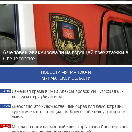
6 человек эвакуировали из горящей трехэтажки в
Оленегорске
НОВОСТИ МУРМАНСКА И
МУРМАНСКОЙ ОБЛАСТИ
Семейная драма в ЗАТО Александровск: сын угрожал 68-
13:05
летней матери убийством
«Вероятно, это художественный образ для демонстрации
12:25
туристического потенциала»: Какую набережную строят в
Умбе?
Мат на стенах и сломанный инвентарь: глава Ловозерского
12:24
округа лично проверил жалобы жителей