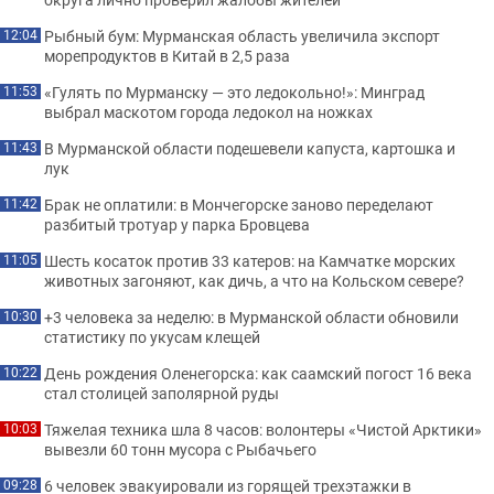
Рыбный бум: Мурманская область увеличила экспорт
12:04
морепродуктов в Китай в 2,5 раза
«Гулять по Мурманску — это ледокольно!»: Минград
11:53
выбрал маскотом города ледокол на ножках
В Мурманской области подешевели капуста, картошка и
11:43
лук
Брак не оплатили: в Мончегорске заново переделают
11:42
разбитый тротуар у парка Бровцева
Шесть косаток против 33 катеров: на Камчатке морских
11:05
животных загоняют, как дичь, а что на Кольском севере?
+3 человека за неделю: в Мурманской области обновили
10:30
статистику по укусам клещей
День рождения Оленегорска: как саамский погост 16 века
10:22
стал столицей заполярной руды
Тяжелая техника шла 8 часов: волонтеры «Чистой Арктики»
10:03
вывезли 60 тонн мусора с Рыбачьего
6 человек эвакуировали из горящей трехэтажки в
09:28