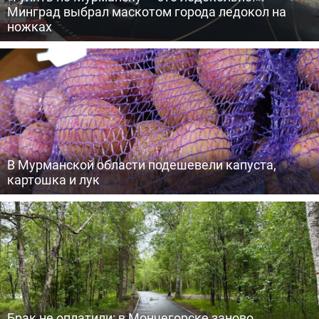
Минград выбрал маскотом города ледокол на
ножках
В Мурманской области подешевели капуста,
картошка и лук
Брак не оплатили: в Мончегорске заново