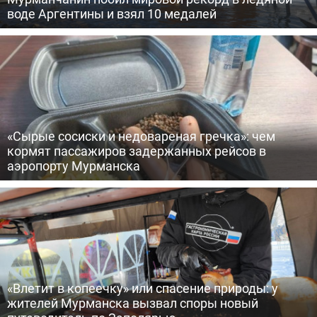
воде Аргентины и взял 10 медалей
«Сырые сосиски и недовареная гречка»: чем
кормят пассажиров задержанных рейсов в
аэропорту Мурманска
«Влетит в копеечку» или спасение природы: у
жителей Мурманска вызвал споры новый