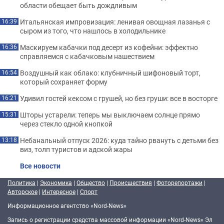
области обещает быть дождливым
Итальянская импровизация: ленивая овощная лазанья с
16:39
сыром из того, что нашлось в холодильнике
Маскируем кабачки под десерт из кофейни: эффектно
16:36
справляемся с кабачковым нашествием
Воздушный как облако: клубничный шифоновый торт,
16:54
который сохраняет форму
Удивил гостей кексом с грушей, но без груши: все в восторге
16:21
Шторы устарели: теперь мы выключаем солнце прямо
15:31
через стекло одной кнопкой
Небанальный отпуск 2026: куда тайно рвануть с детьми без
13:18
виз, толп туристов и адской жары
Все новости
Политика
|
Экономика
|
Общество
|
Происшествия
|
Фоторепортажи
|
Авторское
|
Интересное
|
Спорт
Информационное агентство «Nord-News»
Запись о регистрации средства массовой информации «Nord-News» Эл