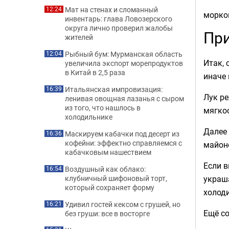
Мат на стенах и сломанный
12:24
морко
инвентарь: глава Ловозерского
округа лично проверил жалобы
При
жителей
Рыбный бум: Мурманская область
12:04
Итак, 
увеличила экспорт морепродуктов
в Китай в 2,5 раза
иначе 
Итальянская импровизация:
16:39
Лук р
ленивая овощная лазанья с сыром
из того, что нашлось в
мягкос
холодильнике
Далее
Маскируем кабачки под десерт из
16:36
кофейни: эффектно справляемся с
майоне
кабачковым нашествием
Если в
Воздушный как облако:
16:54
украша
клубничный шифоновый торт,
который сохраняет форму
холод
Удивил гостей кексом с грушей, но
16:21
Ещё с
без груши: все в восторге