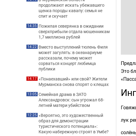
продолжают искать убежавшего
щенка породы кавапу: семья не
спит и скучает
Пожилая северянка в ожидании
14:35
сверхприбыли отдала мошенникам
1,7 миллиона рублей
Вместо выступлений тюлень Филя
14:22
может загулять: в океанариуме
рассказали, почему может
Предл
сорваться концерт любимца
публики
Это бл
«Пасс
«Понаехавший» или свой? Жители
14:17
Мурманска снова спорят о клещах
Ин
Семейная драма в ЗАТО
13:05
Александровск: сын угрожал 68-
летней матери убийством
Говяж
«Вероятно, это художественный
12:25
лук ре
образ для демонстрации
туристического потенциала»:
Какую набережную строят в Умбе?
солёны