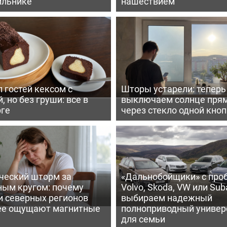
ильнике
нашествием
 гостей кексом с
Шторы устарели: тепер
, но без груши: все в
выключаем солнце пря
рге
через стекло одной кно
ческий шторм за
«Дальнобойщики» с про
ным кругом: почему
Volvo, Skoda, VW или Suba
и северных регионов
выбираем надежный
ее ощущают магнитные
полноприводный универ
для семьи