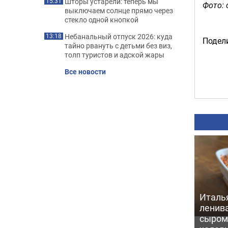
Шторы устарели: теперь мы
15:31
Фото: 
выключаем солнце прямо через
стекло одной кнопкой
Небанальный отпуск 2026: куда
13:18
Подели
тайно рвануть с детьми без виз,
толп туристов и адской жары
Все новости
Италь
ленив
сыром 