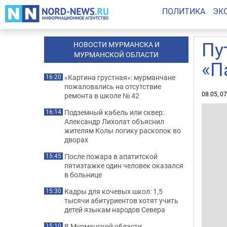
ПОЛИТИКА
ЭК
Пу
НОВОСТИ МУРМАНСКА И
МУРМАНСКОЙ ОБЛАСТИ
«П
«Картина грустная»: мурманчане
16:20
пожаловались на отсутствие
08.05, 0
ремонта в школе № 42
Подземный кабель или сквер:
16:14
Александр Лихолат объяснил
жителям Колы логику раскопок во
дворах
После пожара в апатитской
15:45
пятиэтажке один человек оказался
в больнице
Кадры для кочевых школ: 1,5
15:30
тысячи абитуриентов хотят учить
детей языкам народов Севера
В Мурманской области
15:10