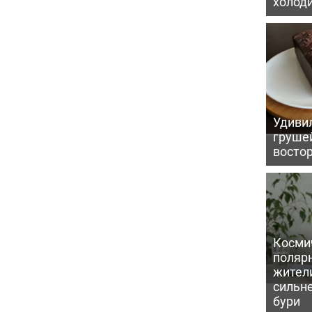
холод
Удивил
грушей
восто
Косми
поляр
жител
сильн
бури