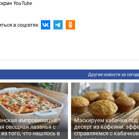
скрин YouTube
ться в соцсетях:
Другие новости за сегод
янская импровизация:
Маскируем кабачки под
ая овощная лазанья с
десерт из кофейни: эфф
из того, что нашлось в
справляемся с кабачко