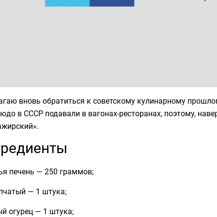
агаю вновь обратиться к советскому кулинарному прошлом
юдо в СССР подавали в вагонах-ресторанах, поэтому, навер
ажирский».
гредиенты
ья печень — 250 граммов;
пчатый — 1 штука;
й огурец — 1 штука;