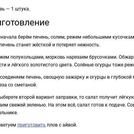
вь — 1 штука.
готовление
сначала берём печень, солим, режем небольшими кусочкам
печень станет жёсткой и потеряет нежность.
ежем полукольцами, морковь нарезаем брусочками. Обжари
ти и лёгкого золотистого цвета. Солёные огурцы тоже ре
 соединяем печень, овощную зажарку и огурцы в глубокой
за со сметаной.
ыберете второй вариант заправки, то салат получит лёгку
ем свежей зеленью. На этом всё, салат готов к подаче. С
ильнике.
оветуем
приготовить
плов с айвой.