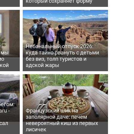
который сохраняет форму
Небанальный отпуск 2026:
ь мы
куда тайно рвануть с детьми
мо
без виз, толп туристов и
пкой
адской жары
бегом:
ru -
Французский шик на
заполярной даче: печем
сал
невероятный киш из первых
лисичек