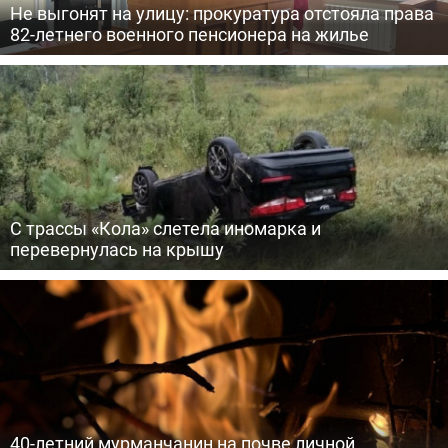
Не выгонят на улицу: прокуратура отстояла права
82-летнего военного пенсионера на жилье
С трассы «Кола» слетела иномарка и
перевернулась на крышу
40-летний мурманчанин на почве личной