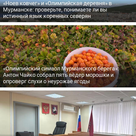
«Ноев ковчег» и «Олимпийская деревня» в
Мурманске: проверьте, понимаете ли вы
истинный язык коренных северян
«Олимпийский символ Мурманского берега»:
Антон Чайко собрал пять вёдер морошки и
опроверг слухи о неурожае ягоды