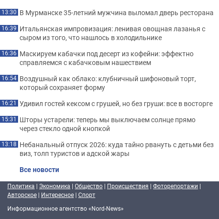
В Мурманске 35-летний мужчина выломал дверь ресторана
13:30
Итальянская импровизация: ленивая овощная лазанья с
16:39
сыром из того, что нашлось в холодильнике
Маскируем кабачки под десерт из кофейни: эффектно
16:36
справляемся с кабачковым нашествием
Воздушный как облако: клубничный шифоновый торт,
16:54
который сохраняет форму
Удивил гостей кексом с грушей, но без груши: все в восторге
16:21
Шторы устарели: теперь мы выключаем солнце прямо
15:31
через стекло одной кнопкой
Небанальный отпуск 2026: куда тайно рвануть с детьми без
13:18
виз, толп туристов и адской жары
Все новости
Политика
|
Экономика
|
Общество
|
Происшествия
|
Фоторепортажи
|
Авторское
|
Интересное
|
Спорт
Информационное агентство «Nord-News»