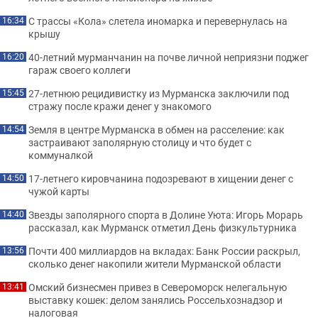
С трассы «Кола» слетела иномарка и перевернулась на
16:34
крышу
40-летний мурманчанин на почве личной неприязни поджег
16:20
гараж своего коллеги
27-летнюю рецидивистку из Мурманска заключили под
15:45
стражу после кражи денег у знакомого
Земля в центре Мурманска в обмен на расселение: как
14:54
застраивают заполярную столицу и что будет с
коммуналкой
17-летнего кировчанина подозревают в хищении денег с
14:50
чужой карты
Звезды заполярного спорта в Долине Уюта: Игорь Морарь
14:40
рассказал, как Мурманск отметил День физкультурника
Почти 400 миллиардов на вкладах: Банк России раскрыл,
13:56
сколько денег накопили жители Мурманской области
Омский бизнесмен привез в Североморск нелегальную
13:41
выставку кошек: делом занялись Россельхознадзор и
налоговая