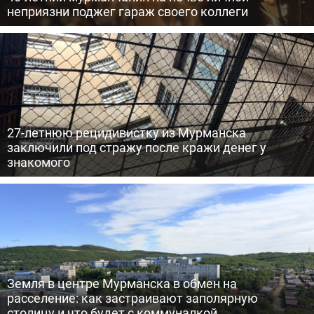
неприязни поджег гараж своего коллеги
27-летнюю рецидивистку из Мурманска
заключили под стражу после кражи денег у
знакомого
Земля в центре Мурманска в обмен на
расселение: как застраивают заполярную
столицу и что будет с коммуналкой