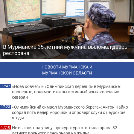
В Мурманске 35-летний мужчина выломал дверь
ресторана
НОВОСТИ МУРМАНСКА И
МУРМАНСКОЙ ОБЛАСТИ
«Ноев ковчег» и «Олимпийская деревня» в Мурманске:
17:47
проверьте, понимаете ли вы истинный язык коренных
северян
«Олимпийский символ Мурманского берега»: Антон Чайко
17:23
собрал пять вёдер морошки и опроверг слухи о неурожае
ягоды
Не выгонят на улицу: прокуратура отстояла права 82-
17:10
летнего военного пенсионера на жилье