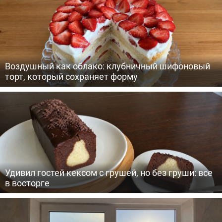
Воздушный как облако: клубничный шифоновый
торт, который сохраняет форму
Удивил гостей кексом с грушей, но без груши: все
в восторге