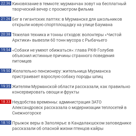
Киновязание в темноте: мурманчан зовут на бесплатный
22:36
творческий вечер с просмотром фильма
Бег в гигантских лаптях: в Мурманске для школьников
21:26
открыли новую спортплощадку на улице Баумана
Тяжелая техника и тонны отходов: волонтеры «Чистой
20:38
Арктики» вывезли 60 тонн мусора с Рыбачьего
«Собаки не умеют обижаться»: глава РКФ Голубев
19:54
объяснил истинные причины странного поведения
питомцев
Желательно пенсионеру: жительница Мурманска
19:50
пристраивает взрослую собаку породы шпиц
Жителям Мурманской области рассказали, как правильно
19:35
консервировать овощи и фрукты
Неудобства временны: администрация ЗАТО
18:33
Александровск рассказала о модернизации теплосетей в
Снежногорске
Прыжок веры в Заполярье: в Кандалакшском заповеднике
18:10
рассказали об опасной жизни птенцов кайры