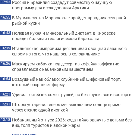
Россия и Бразилия создадут совместную научную
17:53
программу для исследования Арктики
В Мурманске на Морвокзале пройдет праздник северной
16:55
рыбной кухни
Полевая кухня и Минеральный диктант: в Кировске
16:43
пройдет большая геологическая барахолка
Итальянская импровизация: ленивая овощная лазанья с
16:39
сыром из того, что нашлось в холодильнике
Маскируем кабачки под десерт из кофейни: эффектно
16:36
справляемся с кабачковым нашествием
Воздушный как облако: клубничный шифоновый торт,
16:54
который сохраняет форму
Удивил гостей кексом с грушей, но без груши: все в восторге
16:21
Шторы устарели: теперь мы выключаем солнце прямо
15:31
через стекло одной кнопкой
Небанальный отпуск 2026: куда тайно рвануть с детьми без
13:18
виз, толп туристов и адской жары