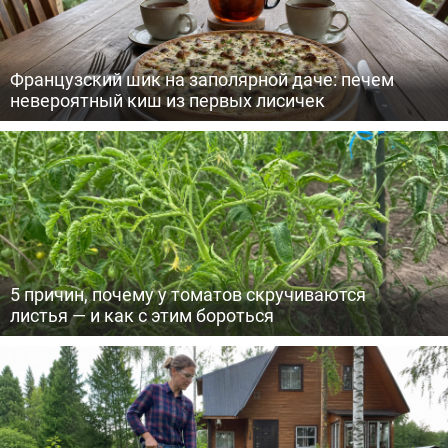
Французский шик на заполярной даче: печем
невероятный киш из первых лисичек
5 причин, почему у томатов скручиваются
листья — и как с этим бороться