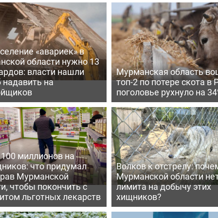
селение «авариек» в
нской области нужно 13
ардов: власти нашли
Мурманская область во
 надавить на
топ-2 по потере скота в 
ойщиков
поголовье рухнуло на 3
 100 миллионов на
дников: что придумал
Волков к отстрелу: поче
рав Мурманской
Мурманской области не
и, чтобы покончить с
лимита на добычу этих
итом льготных лекарств
хищников?