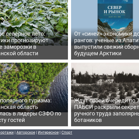
е северное лето:
От «синей» экономики д
тики прогнозируют
рангов: ученые из Апати
е заморозки в
выпустили свежий сборн
нской области
будущем Арктики
полярного туризма:
Ждут своей очереди по 7
нская область
ПАБСИ раскрыли секре
лась в лидеры СЗФО по
ручного труда заполярн
ту гостей
ботаников
портажи
|
Авторское
|
Интересное
|
Спорт