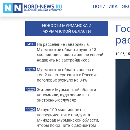
ПОЛИТИКА
ЭК
Го
НОВОСТИ МУРМАНСКА И
МУРМАНСКОЙ ОБЛАСТИ
ра
На расселение «авариек» в
14:31
Мурманской области нужно 13
10.05, 1
миллиардов: власти нашли способ
надавить на застройщиков
Мурманская область вошла в
13:19
топ-2 по потере скота в России:
поголовье рухнуло на 34%
Жителям Мурманской области
12:23
напомнили, куда звонить в
экстренных случаях
Минус 100 миллионов на
11:24
посредников: что придумал
Минздрав Мурманской области,
чтобы покончить с дефицитом