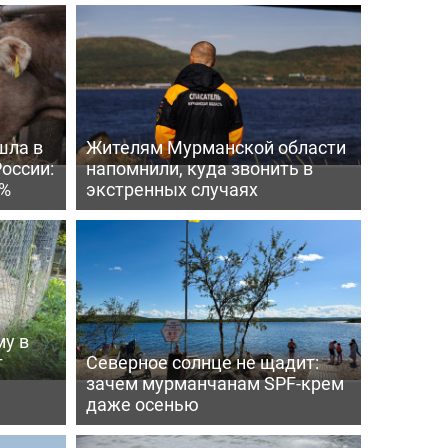
шла в
Жителям Мурманской области
России:
напомнили, куда звонить в
4%
экстренных случаях
му в
т
Северное солнце не щадит:
зачем мурманчанам SPF-крем
даже осенью