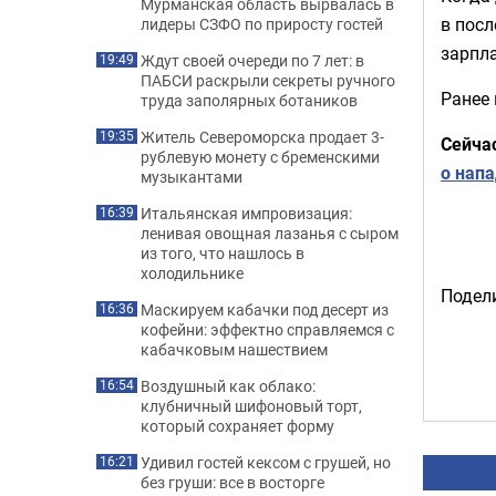
Мурманская область вырвалась в
в посл
лидеры СЗФО по приросту гостей
зарпла
Ждут своей очереди по 7 лет: в
19:49
ПАБСИ раскрыли секреты ручного
Ранее
труда заполярных ботаников
Житель Североморска продает 3-
19:35
Сейча
рублевую монету с бременскими
о напа
музыкантами
Итальянская импровизация:
16:39
ленивая овощная лазанья с сыром
из того, что нашлось в
холодильнике
Подели
Маскируем кабачки под десерт из
16:36
кофейни: эффектно справляемся с
кабачковым нашествием
Воздушный как облако:
16:54
клубничный шифоновый торт,
который сохраняет форму
Удивил гостей кексом с грушей, но
16:21
без груши: все в восторге