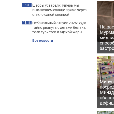
Шторы устарели: теперь мы
15:31
выключаем солнце прямо через
стекло одной кнопкой
Небанальный отпуск 2026: куда
13:18
На рас
тайно рвануть с детьми без виз,
Мурма
толп туристов и адской жары
милли
Все новости
способ
застр
Минус
посре
Минзд
област
дефиц