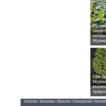
Сурово
синоп
ночны
Мурма
Бум за
Мурма
вырва
прирос
Политика
|
Экономика
|
Общество
|
Происшествия
|
Фоторе