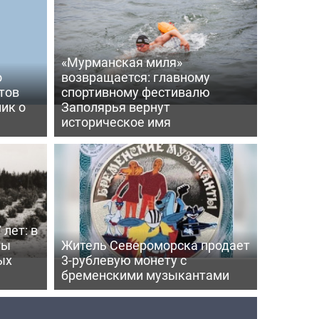
«Мурманская миля»
о
возвращается: главному
тов
спортивному фестивалю
ик о
Заполярья вернут
историческое имя
 лет: в
ты
Житель Североморска продает
ых
3-рублевую монету с
бременскими музыкантами