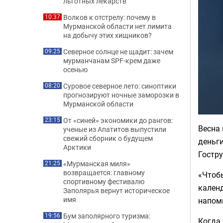
льготных лекарств
Волков к отстрелу: почему в
10:37
Мурманской области нет лимита
на добычу этих хищников?
Северное солнце не щадит: зачем
09:25
мурманчанам SPF-крем даже
осенью
Суровое северное лето: синоптики
08:20
прогнозируют ночные заморозки в
Мурманской области
От «синей» экономики до рангов:
23:15
Весна 
ученые из Апатитов выпустили
свежий сборник о будущем
деньги
Арктики
Гостр
«Мурманская миля»
21:25
возвращается: главному
«Чтобы
спортивному фестивалю
календ
Заполярья вернут историческое
имя
напом
Бум заполярного туризма:
19:56
Когда