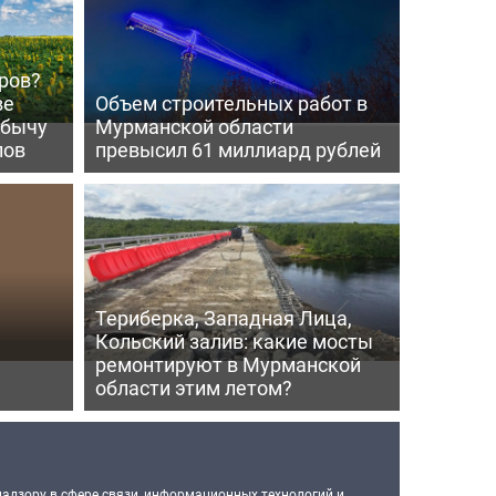
ров?
ве
Объем строительных работ в
обычу
Мурманской области
лов
превысил 61 миллиард рублей
Териберка, Западная Лица,
Кольский залив: какие мосты
ремонтируют в Мурманской
области этим летом?
надзору в сфере связи, информационных технологий и