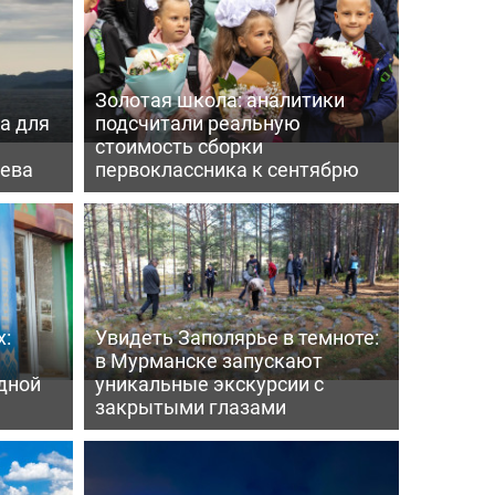
Золотая школа: аналитики
а для
подсчитали реальную
а
стоимость сборки
нева
первоклассника к сентябрю
х:
Увидеть Заполярье в темноте:
в Мурманске запускают
дной
уникальные экскурсии с
закрытыми глазами