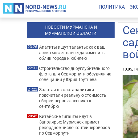
ПОЛИТИКА
ЭК
Се
НОВОСТИ МУРМАНСКА И
МУРМАНСКОЙ ОБЛАСТИ
са
Апатиты ищут таланты: как ваш
23:26
во
эскиз может навсегда изменить
облик города к юбилею
Строительство дноуглубительного
22:31
10.05, 1
флота для Севморпути обсудили на
совещании у Юрия Трутнева
Золотая школа: аналитики
21:22
подсчитали реальную стоимость
сборки первоклассника к
сентябрю
Китайские гиганты идут в
20:45
Заполярье: Мурманск примет
рекордное число контейнеровозов
по Севморпути