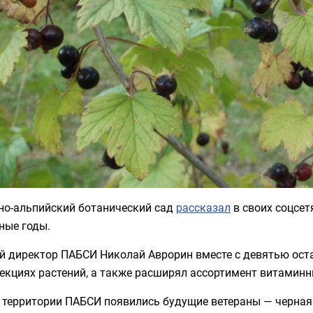
но-альпийский ботанический сад
рассказал
в своих соцсет
ные годы.
й директор ПАБСИ Николай Аврорин вместе с девятью ос
екциях растений, а также расширял ассортимент витаминн
 территории ПАБСИ появились будущие ветераны — черная 