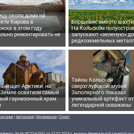
ицу около дома на
кте Кирова в
Борщевик вместо шахте
нске в этом году
На Кольском полуостро
ально ремонтировать не
запускают «зеленую» д
редкоземельных метал
Тайны Кольской
ный щит Арктики: на
сверхглубокой: музей
 Земле освятили самый
Заполярного показал
ный гарнизонный храм
уникальный артефакт от
и
легендарной скважины
портажи
|
Авторское
|
Интересное
|
Спорт
d-News» Эл № ФС77-62541 от 27.07.2015 г. выдано Федеральной службой по 