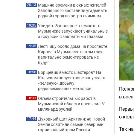
Машина времени в окнах: жителей
20:13
Заполярного заставили угадывать
родной город по ретро-снимкам
Увидеть Заполярье в темноте: в
19:35
Мурманске запускают уникальные
экскурсии с закрытыми глазами
Лестницу около дома на проспекте
19:35
Кирова в Мурманске в этом году
капитально ремонтировать не
будут
Борщевик вместо шахтеров? На
18:56
Кольском полуострове запускают
«зеленую» добычу
Поляр
редкоземельных металлов
в воен
Объем строительных работ в
18:33
Мурманской области превысил 61
Первы
миллиард рублей
о колл
Духовный щит Арктики: на Новой
17:44
Земле освятили самый северный
Так на
гарнизонный храм России