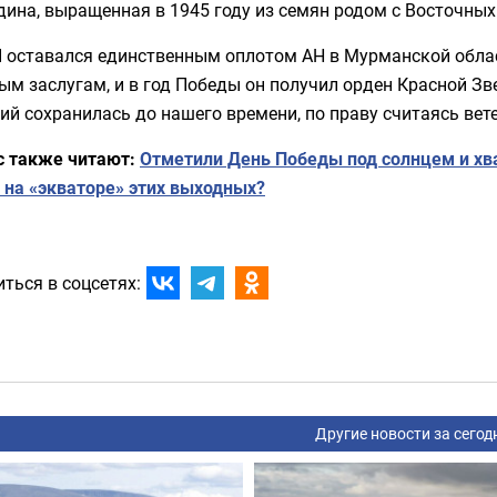
ина, выращенная в 1945 году из семян родом с Восточных
 оставался единственным оплотом АН в Мурманской облас
ым заслугам, и в год Победы он получил орден Красной З
ий сохранилась до нашего времени, по праву считаясь вет
с также читают:
Отметили День Победы под солнцем и хв
 на «экваторе» этих выходных?
ться в соцсетях:
Другие новости за сегод