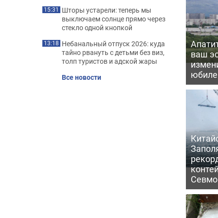
Шторы устарели: теперь мы
15:31
выключаем солнце прямо через
стекло одной кнопкой
Апати
Небанальный отпуск 2026: куда
13:18
тайно рвануть с детьми без виз,
ваш э
толп туристов и адской жары
измени
юбил
Все новости
Китайс
Запол
рекор
конте
Севмо