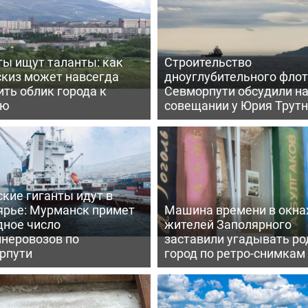
ты ищут таланты: как
Строительство
скиз может навсегда
дноуглубительного флот
ть облик города к
Севморпути обсудили н
ею
совещании у Юрия Трут
кие гиганты идут в
ярье: Мурманск примет
Машина времени в окна
дное число
жителей Заполярного
йнеровозов по
заставили угадывать ро
рпути
город по ретро-снимкам