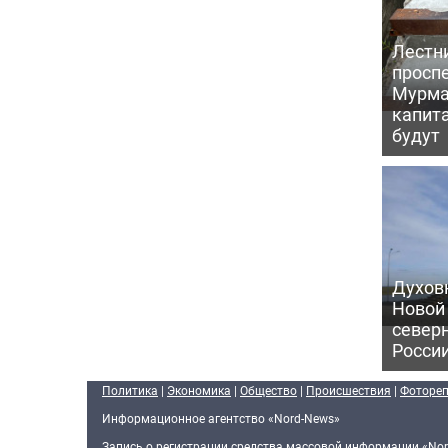
Лестн
проспе
Мурма
капит
будут
Духов
Новой
север
Росси
Политика
|
Экономика
|
Общество
|
Происшествия
|
Фоторе
Информационное агентство «Nord-News»
Запись о регистрации средства массовой информации «Nor