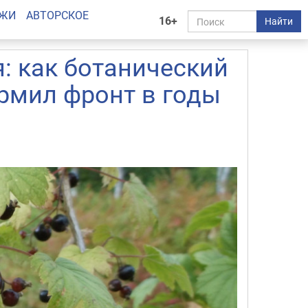
АЖИ
АВТОРСКОЕ
16+
Найти
: как ботанический
рмил фронт в годы