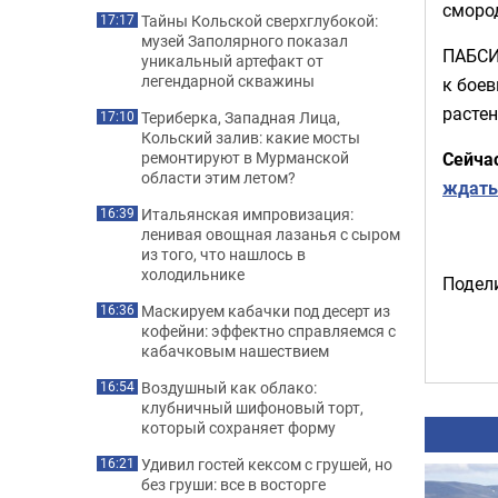
смород
Тайны Кольской сверхглубокой:
17:17
музей Заполярного показал
ПАБСИ
уникальный артефакт от
легендарной скважины
к боев
растен
Териберка, Западная Лица,
17:10
Кольский залив: какие мосты
Сейча
ремонтируют в Мурманской
области этим летом?
ждать
Итальянская импровизация:
16:39
ленивая овощная лазанья с сыром
из того, что нашлось в
холодильнике
Подели
Маскируем кабачки под десерт из
16:36
кофейни: эффектно справляемся с
кабачковым нашествием
Воздушный как облако:
16:54
клубничный шифоновый торт,
который сохраняет форму
Удивил гостей кексом с грушей, но
16:21
без груши: все в восторге