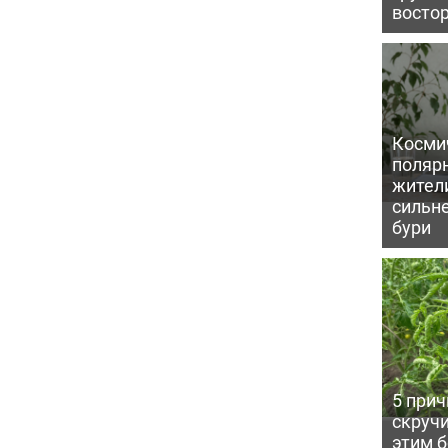
восто
Косми
поляр
жител
сильн
бури
5 прич
скручи
этим 