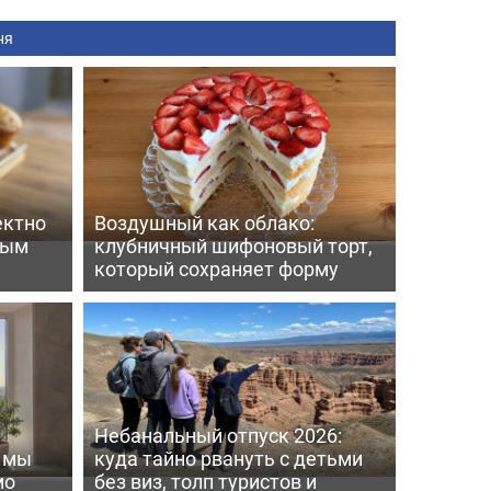
ня
ектно
Воздушный как облако:
вым
клубничный шифоновый торт,
который сохраняет форму
Небанальный отпуск 2026:
ь мы
куда тайно рвануть с детьми
мо
без виз, толп туристов и