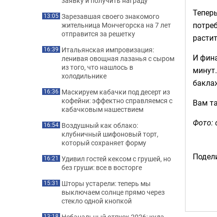
заявку и получить награду
Теперь
Зарезавшая своего знакомого
13:05
потреб
жительница Мончегорска на 7 лет
отправится за решетку
растит
Итальянская импровизация:
16:39
И фин
ленивая овощная лазанья с сыром
из того, что нашлось в
минут.
холодильнике
бакла
Маскируем кабачки под десерт из
16:36
кофейни: эффектно справляемся с
Вам т
кабачковым нашествием
Фото: 
Воздушный как облако:
16:54
клубничный шифоновый торт,
который сохраняет форму
Подели
Удивил гостей кексом с грушей, но
16:21
без груши: все в восторге
Шторы устарели: теперь мы
15:31
выключаем солнце прямо через
стекло одной кнопкой
Небанальный отпуск 2026: куда
13:18