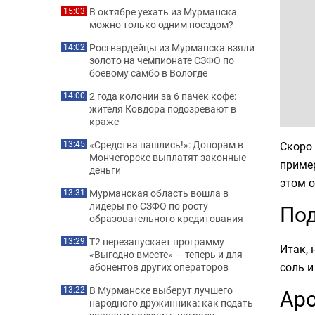
В октябре уехать из Мурманска
15:03
можно только одним поездом?
Росгвардейцы из Мурманска взяли
14:02
золото на чемпионате СЗФО по
боевому самбо в Вологде
2 года колонии за 6 пачек кофе:
14:00
жителя Ковдора подозревают в
краже
«Средства нашлись!»: Донорам в
Скоро 
13:45
Мончегорске выплатят законные
пример
деньги
этом 
Мурманская область вошла в
13:31
лидеры по СЗФО по росту
Под
образовательного кредитования
Т2 перезапускает программу
13:29
Итак, 
«Выгодно вместе» — теперь и для
соль и
абонентов других операторов
В Мурманске выберут лучшего
Аро
13:22
народного дружинника: как подать