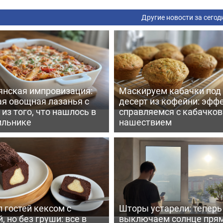
Другие новости за сегод
янская импровизация:
Маскируем кабачки под
ая овощная лазанья с
десерт из кофейни: эфф
из того, что нашлось в
справляемся с кабачко
ильнике
нашествием
 гостей кексом с
Шторы устарели: тепер
, но без груши: все в
выключаем солнце пря