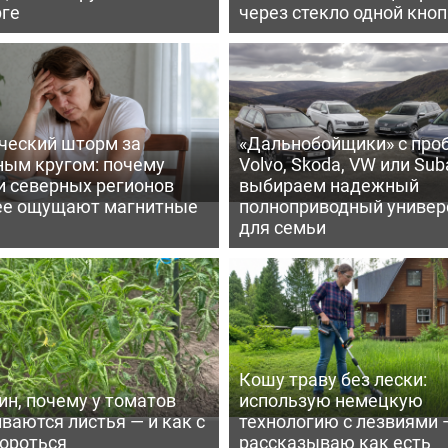
рге
через стекло одной кно
ческий шторм за
«Дальнобойщики» с про
ным кругом: почему
Volvo, Skoda, VW или Suba
и северных регионов
выбираем надежный
ее ощущают магнитные
полноприводный универ
для семьи
Кошу траву без лески:
ин, почему у томатов
использую немецкую
ваются листья — и как с
технологию с лезвиями 
бороться
рассказываю как есть