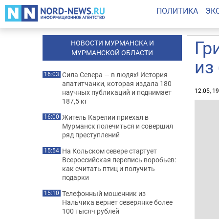
ПОЛИТИКА
ЭК
Гр
НОВОСТИ МУРМАНСКА И
МУРМАНСКОЙ ОБЛАСТИ
из
Сила Севера — в людях! История
16:03
апатитчанки, которая издала 180
12.05, 1
научных публикаций и поднимает
187,5 кг
Житель Карелии приехал в
16:00
Мурманск полечиться и совершил
ряд преступлений
На Кольском севере стартует
15:54
Всероссийская перепись воробьев:
как считать птиц и получить
подарки
Телефонный мошенник из
15:10
Нальчика вернет северянке более
100 тысяч рублей