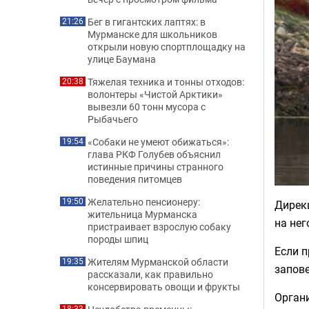
Бег в гигантских лаптях: в
21:26
Мурманске для школьников
открыли новую спортплощадку на
улице Баумана
Тяжелая техника и тонны отходов:
20:38
волонтеры «Чистой Арктики»
вывезли 60 тонн мусора с
Рыбачьего
«Собаки не умеют обижаться»:
19:54
глава РКФ Голубев объяснил
истинные причины странного
поведения питомцев
Желательно пенсионеру:
19:50
Дирек
жительница Мурманска
на нег
пристраивает взрослую собаку
породы шпиц
Если п
Жителям Мурманской области
19:35
запове
рассказали, как правильно
консервировать овощи и фрукты
Органи
18:33