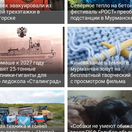
век эвакуировали из
Северное тепло на бетон
ей трехэтажки в
фестиваль «РОСТ» прео
горске
подстанции в Мурманск
вмаше к 2027 году
Киновязание в темноте:
вят 25-тонные
мурманчан зовут на
пники-гиганты для
бесплатный творческий
о ледокола «Сталинград»
с просмотром фильма
ая техника и тонны
«Собаки не умеют обижа
в: волонтеры «Чистой
глава РКФ Голубев объя