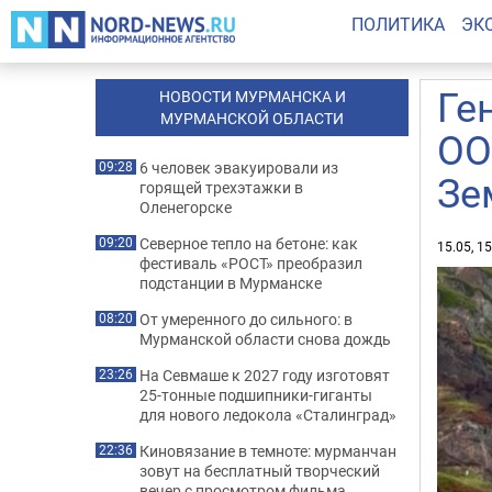
ПОЛИТИКА
ЭК
Ге
НОВОСТИ МУРМАНСКА И
МУРМАНСКОЙ ОБЛАСТИ
ОО
6 человек эвакуировали из
09:28
Зе
горящей трехэтажки в
Оленегорске
Северное тепло на бетоне: как
09:20
15.05, 1
фестиваль «РОСТ» преобразил
подстанции в Мурманске
От умеренного до сильного: в
08:20
Мурманской области снова дождь
На Севмаше к 2027 году изготовят
23:26
25-тонные подшипники-гиганты
для нового ледокола «Сталинград»
Киновязание в темноте: мурманчан
22:36
зовут на бесплатный творческий
вечер с просмотром фильма