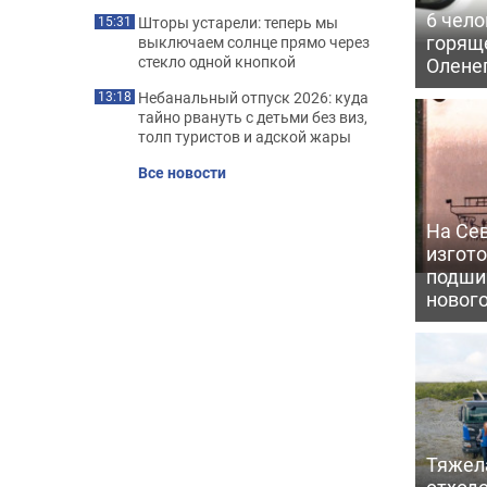
6 чело
Шторы устарели: теперь мы
15:31
горящ
выключаем солнце прямо через
стекло одной кнопкой
Олене
Небанальный отпуск 2026: куда
13:18
тайно рвануть с детьми без виз,
толп туристов и адской жары
Все новости
На Се
изгото
подши
новог
Тяжел
отходо