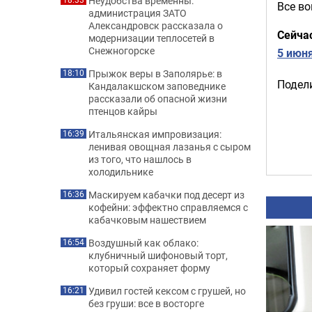
Неудобства временны:
Все во
администрация ЗАТО
Александровск рассказала о
Сейча
модернизации теплосетей в
Снежногорске
5 июн
Прыжок веры в Заполярье: в
18:10
Подели
Кандалакшском заповеднике
рассказали об опасной жизни
птенцов кайры
Итальянская импровизация:
16:39
ленивая овощная лазанья с сыром
из того, что нашлось в
холодильнике
Маскируем кабачки под десерт из
16:36
кофейни: эффектно справляемся с
кабачковым нашествием
Воздушный как облако:
16:54
клубничный шифоновый торт,
который сохраняет форму
Удивил гостей кексом с грушей, но
16:21
без груши: все в восторге