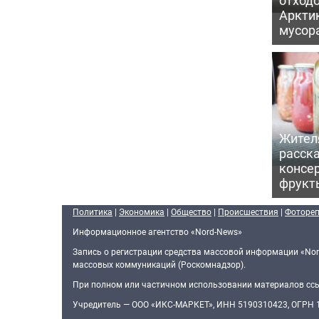
Арктик
мусор
Жител
расска
консе
фрукт
Политика
|
Экономика
|
Общество
|
Происшествия
|
Фоторе
Информационное агентство «Nord-News»
Запись о регистрации средства массовой информации «Nor
массовых коммуникаций (Роскомнадзор).
При полном или частичном использовании материалов ссыл
Учредитель — ООО «ИКС-МАРКЕТ», ИНН 5190310423, ОГРН