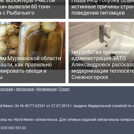
и» вывезли 60 тонн
истинные причины стра
а с Рыбачьего
поведения питомцев
Неудобства временны:
ям Мурманской области
администрация ЗАТО
зали, как правильно
Александровск рассказа
рвировать овощи и
модернизации теплосете
ы
Снежногорске
портажи
|
Авторское
|
Интересное
|
Спорт
d-News» Эл № ФС77-62541 от 27.07.2015 г. выдано Федеральной службой по 
ка на «Nord-News» обязательна. Для сетевых изданий обязательна гиперссы
 1035100155133