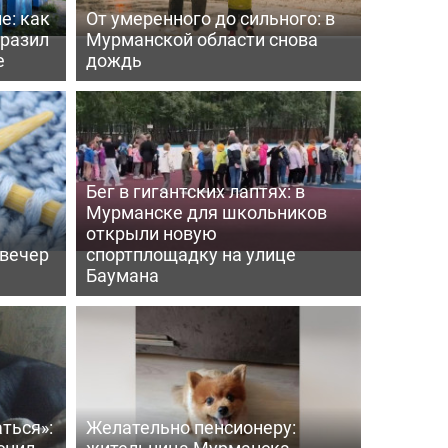
е: как
От умеренного до сильного: в
бразил
Мурманской области снова
е
дождь
Бег в гигантских лаптях: в
Мурманске для школьников
открыли новую
 вечер
спортплощадку на улице
Баумана
ться»:
Желательно пенсионеру:
снил
жительница Мурманска