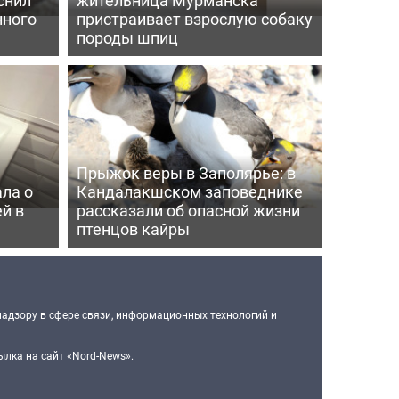
нного
пристраивает взрослую собаку
породы шпиц
Прыжок веры в Заполярье: в
ла о
Кандалакшском заповеднике
й в
рассказали об опасной жизни
птенцов кайры
надзору в сфере связи, информационных технологий и
лка на сайт «Nord-News».