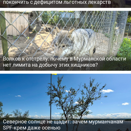
покончить с дефицитом льготных лекарств
Волков к отстрелу: почему в Мурманской области
нет лимита на добычу этих хищников?
Северное солнце не щадит: зачем мурманчанам
SPF-крем даже осенью