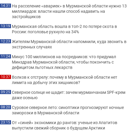
На расселение «авариек» в Мурманской области нужно 13
14:31
миллиардов: власти нашли способ надавить на
застройщиков
Мурманская область вошла в топ-2 по потере скота в
13:19
России: поголовье рухнуло на 34%
Жителям Мурманской области напомнили, куда звонить в
12:23
экстренных случаях
Минус 100 миллионов на посредников: что придумал
11:24
Минздрав Мурманской области, чтобы покончить с
дефицитом льготных лекарств
Волков к отстрелу: почему в Мурманской области нет
10:37
лимита на добычу этих хищников?
Северное солнце не щадит: зачем мурманчанам SPF-крем
09:25
даже осенью
Суровое северное лето: синоптики прогнозируют ночные
08:20
заморозки в Мурманской области
От «синей» экономики до рангов: ученые из Апатитов
23:15
выпустили свежий сборник о будущем Арктики