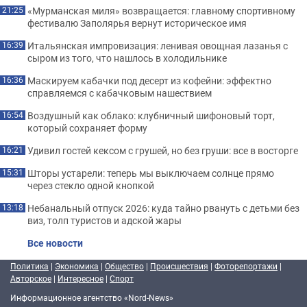
«Мурманская миля» возвращается: главному спортивному
21:25
фестивалю Заполярья вернут историческое имя
Итальянская импровизация: ленивая овощная лазанья с
16:39
сыром из того, что нашлось в холодильнике
Маскируем кабачки под десерт из кофейни: эффектно
16:36
справляемся с кабачковым нашествием
Воздушный как облако: клубничный шифоновый торт,
16:54
который сохраняет форму
Удивил гостей кексом с грушей, но без груши: все в восторге
16:21
Шторы устарели: теперь мы выключаем солнце прямо
15:31
через стекло одной кнопкой
Небанальный отпуск 2026: куда тайно рвануть с детьми без
13:18
виз, толп туристов и адской жары
Все новости
Политика
|
Экономика
|
Общество
|
Происшествия
|
Фоторепортажи
|
Авторское
|
Интересное
|
Спорт
Информационное агентство «Nord-News»