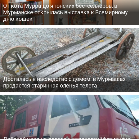
От кота Мурра до японских бестселлеров: в
Мурманске открылась выставка к Всемирному
дню кошек
Досталась в наследство с домом: в Мурмашах
продается старинная оленья телега