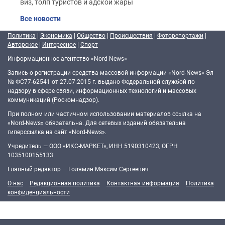
виз, толп туристов и адской жары
Все новости
Политика
|
Экономика
|
Общество
|
Происшествия
|
Фоторепортажи
|
Авторское
|
Интересное
|
Спорт
Информационное агентство «Nord-News»
Запись о регистрации средства массовой информации «Nord-News» Эл
№ ФС77-62541 от 27.07.2015 г. выдано Федеральной службой по
надзору в сфере связи, информационных технологий и массовых
коммуникаций (Роскомнадзор).
При полном или частичном использовании материалов ссылка на
«Nord-News» обязательна. Для сетевых изданий обязательна
гиперссылка на сайт «Nord-News».
Учредитель — ООО «ИКС-МАРКЕТ», ИНН 5190310423, ОГРН
1035100155133
Главный редактор — Голямин Максим Сергеевич
О нас
Редакционная политика
Контактная информация
Политика
конфиденциальности