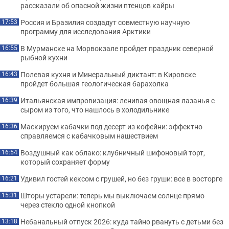
рассказали об опасной жизни птенцов кайры
Россия и Бразилия создадут совместную научную
17:53
программу для исследования Арктики
В Мурманске на Морвокзале пройдет праздник северной
16:55
рыбной кухни
Полевая кухня и Минеральный диктант: в Кировске
16:43
пройдет большая геологическая барахолка
Итальянская импровизация: ленивая овощная лазанья с
16:39
сыром из того, что нашлось в холодильнике
Маскируем кабачки под десерт из кофейни: эффектно
16:36
справляемся с кабачковым нашествием
Воздушный как облако: клубничный шифоновый торт,
16:54
который сохраняет форму
Удивил гостей кексом с грушей, но без груши: все в восторге
16:21
Шторы устарели: теперь мы выключаем солнце прямо
15:31
через стекло одной кнопкой
Небанальный отпуск 2026: куда тайно рвануть с детьми без
13:18