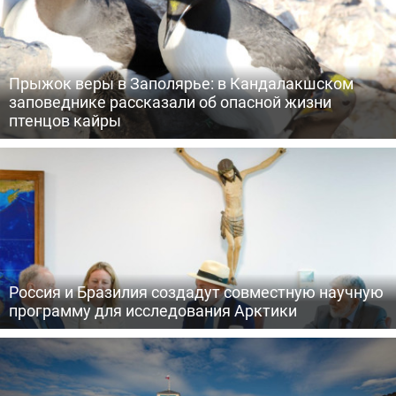
Прыжок веры в Заполярье: в Кандалакшском
заповеднике рассказали об опасной жизни
птенцов кайры
Россия и Бразилия создадут совместную научную
программу для исследования Арктики