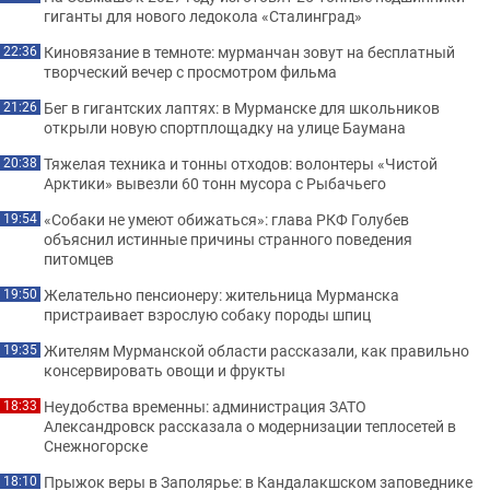
гиганты для нового ледокола «Сталинград»
Киновязание в темноте: мурманчан зовут на бесплатный
22:36
творческий вечер с просмотром фильма
Бег в гигантских лаптях: в Мурманске для школьников
21:26
открыли новую спортплощадку на улице Баумана
Тяжелая техника и тонны отходов: волонтеры «Чистой
20:38
Арктики» вывезли 60 тонн мусора с Рыбачьего
«Собаки не умеют обижаться»: глава РКФ Голубев
19:54
объяснил истинные причины странного поведения
питомцев
Желательно пенсионеру: жительница Мурманска
19:50
пристраивает взрослую собаку породы шпиц
Жителям Мурманской области рассказали, как правильно
19:35
консервировать овощи и фрукты
Неудобства временны: администрация ЗАТО
18:33
Александровск рассказала о модернизации теплосетей в
Снежногорске
Прыжок веры в Заполярье: в Кандалакшском заповеднике
18:10