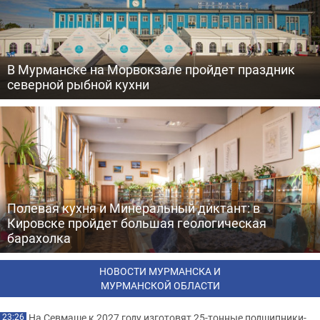
В Мурманске на Морвокзале пройдет праздник
северной рыбной кухни
Полевая кухня и Минеральный диктант: в
Кировске пройдет большая геологическая
барахолка
НОВОСТИ МУРМАНСКА И
МУРМАНСКОЙ ОБЛАСТИ
На Севмаше к 2027 году изготовят 25-тонные подшипники-
23:26