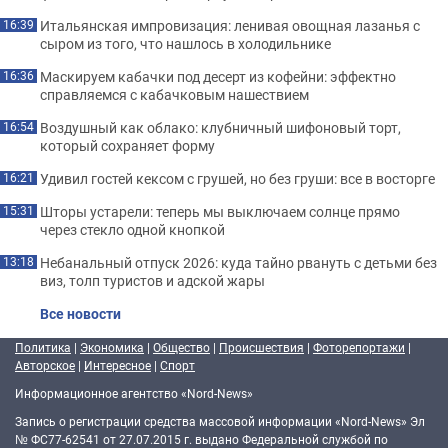
Итальянская импровизация: ленивая овощная лазанья с
16:39
сыром из того, что нашлось в холодильнике
Маскируем кабачки под десерт из кофейни: эффектно
16:36
справляемся с кабачковым нашествием
Воздушный как облако: клубничный шифоновый торт,
16:54
который сохраняет форму
Удивил гостей кексом с грушей, но без груши: все в восторге
16:21
Шторы устарели: теперь мы выключаем солнце прямо
15:31
через стекло одной кнопкой
Небанальный отпуск 2026: куда тайно рвануть с детьми без
13:18
виз, толп туристов и адской жары
Все новости
Политика
|
Экономика
|
Общество
|
Происшествия
|
Фоторепортажи
|
Авторское
|
Интересное
|
Спорт
Информационное агентство «Nord-News»
Запись о регистрации средства массовой информации «Nord-News» Эл
№ ФС77-62541 от 27.07.2015 г. выдано Федеральной службой по