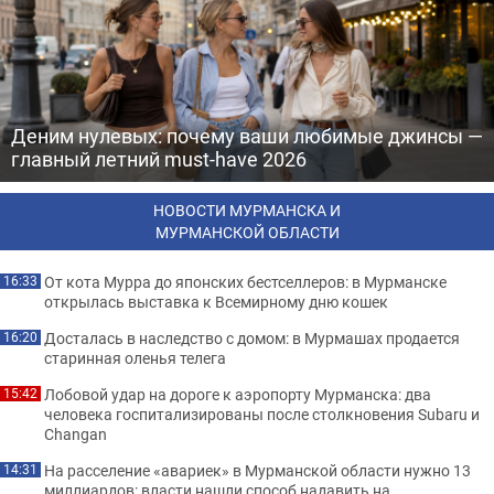
Деним нулевых: почему ваши любимые джинсы —
главный летний must-have 2026
НОВОСТИ МУРМАНСКА И
МУРМАНСКОЙ ОБЛАСТИ
От кота Мурра до японских бестселлеров: в Мурманске
16:33
открылась выставка к Всемирному дню кошек
Досталась в наследство с домом: в Мурмашах продается
16:20
старинная оленья телега
Лобовой удар на дороге к аэропорту Мурманска: два
15:42
человека госпитализированы после столкновения Subaru и
Changan
На расселение «авариек» в Мурманской области нужно 13
14:31
миллиардов: власти нашли способ надавить на