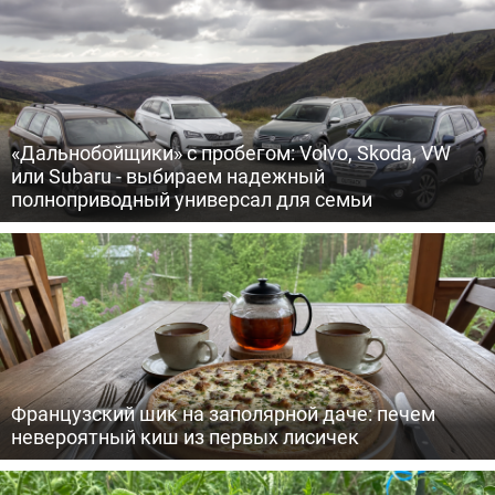
«Дальнобойщики» с пробегом: Volvo, Skoda, VW
или Subaru - выбираем надежный
полноприводный универсал для семьи
Французский шик на заполярной даче: печем
невероятный киш из первых лисичек