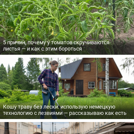
5 причин, почему у томатов скручиваются
листья — и как с этим бороться
Кошу траву без лески: использую немецкую
технологию с лезвиями — рассказываю как есть