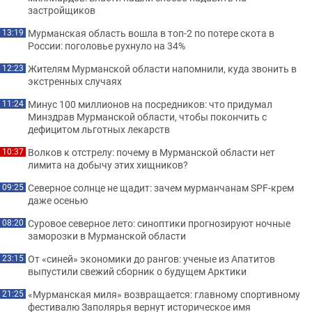
застройщиков
Мурманская область вошла в топ-2 по потере скота в
13:19
России: поголовье рухнуло на 34%
Жителям Мурманской области напомнили, куда звонить в
12:23
экстренных случаях
Минус 100 миллионов на посредников: что придумал
11:24
Минздрав Мурманской области, чтобы покончить с
дефицитом льготных лекарств
Волков к отстрелу: почему в Мурманской области нет
10:37
лимита на добычу этих хищников?
Северное солнце не щадит: зачем мурманчанам SPF-крем
09:25
даже осенью
Суровое северное лето: синоптики прогнозируют ночные
08:20
заморозки в Мурманской области
От «синей» экономики до рангов: ученые из Апатитов
23:15
выпустили свежий сборник о будущем Арктики
«Мурманская миля» возвращается: главному спортивному
21:25
фестивалю Заполярья вернут историческое имя