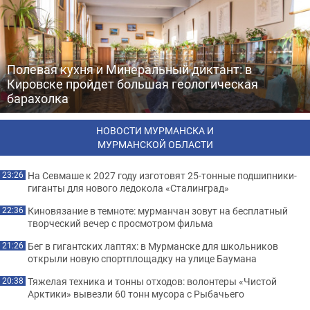
Полевая кухня и Минеральный диктант: в
Кировске пройдет большая геологическая
барахолка
НОВОСТИ МУРМАНСКА И
МУРМАНСКОЙ ОБЛАСТИ
На Севмаше к 2027 году изготовят 25-тонные подшипники-
23:26
гиганты для нового ледокола «Сталинград»
Киновязание в темноте: мурманчан зовут на бесплатный
22:36
творческий вечер с просмотром фильма
Бег в гигантских лаптях: в Мурманске для школьников
21:26
открыли новую спортплощадку на улице Баумана
Тяжелая техника и тонны отходов: волонтеры «Чистой
20:38
Арктики» вывезли 60 тонн мусора с Рыбачьего