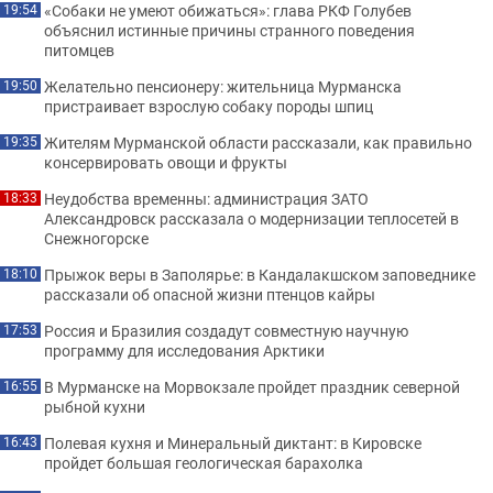
«Собаки не умеют обижаться»: глава РКФ Голубев
19:54
объяснил истинные причины странного поведения
питомцев
Желательно пенсионеру: жительница Мурманска
19:50
пристраивает взрослую собаку породы шпиц
Жителям Мурманской области рассказали, как правильно
19:35
консервировать овощи и фрукты
Неудобства временны: администрация ЗАТО
18:33
Александровск рассказала о модернизации теплосетей в
Снежногорске
Прыжок веры в Заполярье: в Кандалакшском заповеднике
18:10
рассказали об опасной жизни птенцов кайры
Россия и Бразилия создадут совместную научную
17:53
программу для исследования Арктики
В Мурманске на Морвокзале пройдет праздник северной
16:55
рыбной кухни
Полевая кухня и Минеральный диктант: в Кировске
16:43
пройдет большая геологическая барахолка