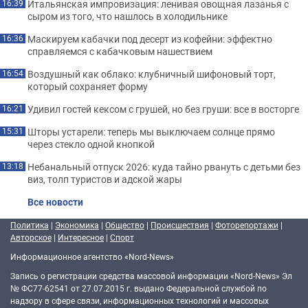
Итальянская импровизация: ленивая овощная лазанья с
16:39
сыром из того, что нашлось в холодильнике
Маскируем кабачки под десерт из кофейни: эффектно
16:36
справляемся с кабачковым нашествием
Воздушный как облако: клубничный шифоновый торт,
16:54
который сохраняет форму
Удивил гостей кексом с грушей, но без груши: все в восторге
16:21
Шторы устарели: теперь мы выключаем солнце прямо
15:31
через стекло одной кнопкой
Небанальный отпуск 2026: куда тайно рвануть с детьми без
13:18
виз, толп туристов и адской жары
Все новости
Политика
|
Экономика
|
Общество
|
Происшествия
|
Фоторепортажи
|
Авторское
|
Интересное
|
Спорт
Информационное агентство «Nord-News»
Запись о регистрации средства массовой информации «Nord-News» Эл
№ ФС77-62541 от 27.07.2015 г. выдано Федеральной службой по
надзору в сфере связи, информационных технологий и массовых