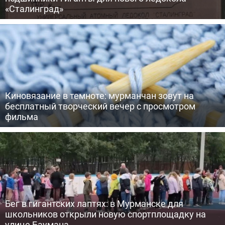
«Сталинград»
Киновязание в темноте: мурманчан зовут на
бесплатный творческий вечер с просмотром
фильма
Бег в гигантских лаптях: в Мурманске для
школьников открыли новую спортплощадку на
улице Баумана