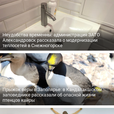
Неудобства временны: администрация ЗАТО
Александровск рассказала о модернизации
теплосетей в Снежногорске
Прыжок веры в Заполярье: в Кандалакшском
заповеднике рассказали об опасной жизни
птенцов кайры