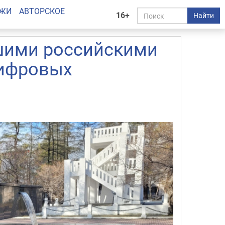
АЖИ
АВТОРСКОЕ
16+
Найти
шими российскими
цифровых