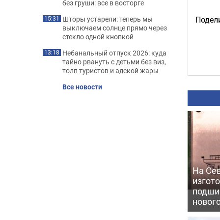
без груши: все в восторге
Подели
Шторы устарели: теперь мы
15:31
выключаем солнце прямо через
стекло одной кнопкой
Небанальный отпуск 2026: куда
13:18
тайно рвануть с детьми без виз,
толп туристов и адской жары
Все новости
На Се
изгото
подши
новог