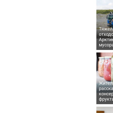
Тяжел
отходо
Арктик
мусор
Жител
расска
консе
фрукт