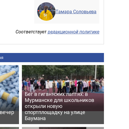
Тамара Соловьева
Соответствует
редакционной политике
ня
Бег в гигантских лаптях: в
Мурманске для школьников
открыли новую
 вечер
спортплощадку на улице
Баумана