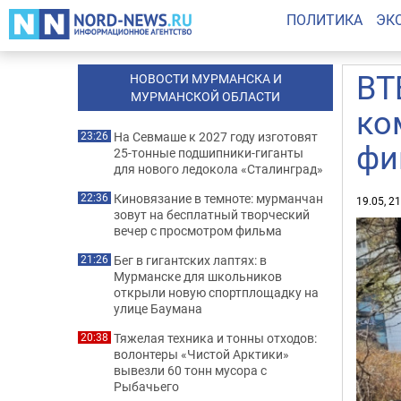
ПОЛИТИКА
ЭК
ВТ
НОВОСТИ МУРМАНСКА И
МУРМАНСКОЙ ОБЛАСТИ
ко
На Севмаше к 2027 году изготовят
23:26
фи
25-тонные подшипники-гиганты
для нового ледокола «Сталинград»
Киновязание в темноте: мурманчан
22:36
19.05, 2
зовут на бесплатный творческий
вечер с просмотром фильма
Бег в гигантских лаптях: в
21:26
Мурманске для школьников
открыли новую спортплощадку на
улице Баумана
Тяжелая техника и тонны отходов:
20:38
волонтеры «Чистой Арктики»
вывезли 60 тонн мусора с
Рыбачьего