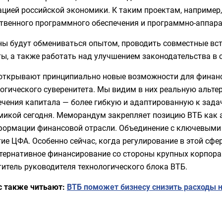
цией российской экономики. К таким проектам, например,
ственного программного обеспечения и программно-аппар
ны будут обмениваться опытом, проводить совместные вст
ы, а также работать над улучшением законодательства в 
открывают принципиально новые возможности для финанс
логического суверенитета. Мы видим в них реальную альт
чения капитала — более гибкую и адаптированную к задач
микой сегодня. Меморандум закрепляет позицию ВТБ как 
формации финансовой отрасли. Объединение с ключевыми 
ие ЦФА. Особенно сейчас, когда регулирование в этой сфе
тернативное финансирование со стороны крупных корпорац
итель руководителя технологического блока ВТБ.
с также читьают:
ВТБ поможет бизнесу снизить расходы 