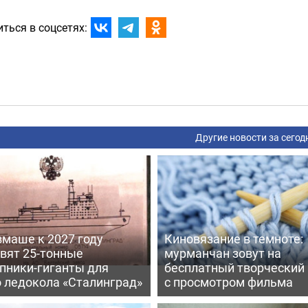
ться в соцсетях:
Другие новости за сегод
вмаше к 2027 году
Киновязание в темноте:
вят 25-тонные
мурманчан зовут на
пники-гиганты для
бесплатный творческий
о ледокола «Сталинград»
с просмотром фильма