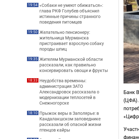
«Собаки не умеют обижаться»:
19:54
глава РКФ Голубев объяснил
истинные причины странного
поведения питомцев
Желательно пенсионеру:
19:50
жительница Мурманска
пристраивает взрослую собаку
породы шпиц
Жителям Мурманской области
19:35
рассказали, как правильно
консервировать овощи и фрукты
Неудобства временны:
18:33
администрация ЗАТО
Банк 
Александровск рассказала о
модернизации теплосетей в
(ЦФА)
Снежногорске
потре
Прыжок веры в Заполярье: в
18:10
«Цифр
Кандалакшском заповеднике
рассказали об опасной жизни
Участ
птенцов кайры
финанс