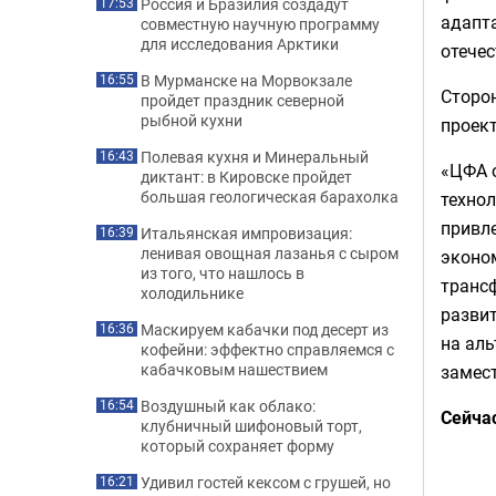
Россия и Бразилия создадут
17:53
адапта
совместную научную программу
для исследования Арктики
отече
В Мурманске на Морвокзале
16:55
Сторо
пройдет праздник северной
рыбной кухни
проект
Полевая кухня и Минеральный
16:43
«ЦФА 
диктант: в Кировске пройдет
большая геологическая барахолка
техно
привле
Итальянская импровизация:
16:39
ленивая овощная лазанья с сыром
эконо
из того, что нашлось в
транс
холодильнике
развит
Маскируем кабачки под десерт из
16:36
на аль
кофейни: эффектно справляемся с
кабачковым нашествием
замест
Воздушный как облако:
16:54
Сейча
клубничный шифоновый торт,
который сохраняет форму
Удивил гостей кексом с грушей, но
16:21