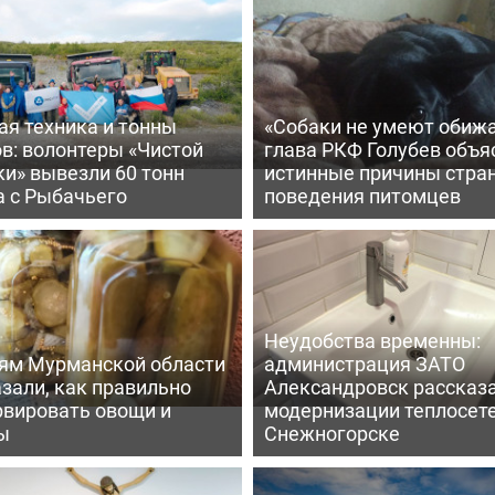
ая техника и тонны
«Собаки не умеют обижа
в: волонтеры «Чистой
глава РКФ Голубев объя
и» вывезли 60 тонн
истинные причины стра
а с Рыбачьего
поведения питомцев
Неудобства временны:
ям Мурманской области
администрация ЗАТО
зали, как правильно
Александровск рассказа
рвировать овощи и
модернизации теплосете
ы
Снежногорске