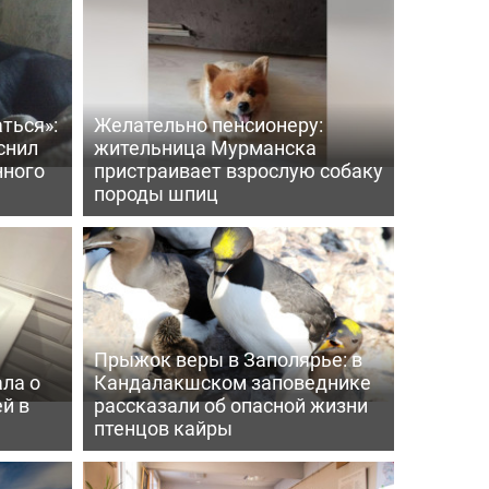
ться»:
Желательно пенсионеру:
снил
жительница Мурманска
нного
пристраивает взрослую собаку
породы шпиц
Прыжок веры в Заполярье: в
ла о
Кандалакшском заповеднике
й в
рассказали об опасной жизни
птенцов кайры