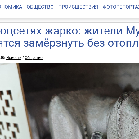
ОНОМИКА
ОБЩЕСТВО
ПРОИСШЕСТВИЯ
ФОТОРЕПОРТ
соцсетях жарко: жители М
ятся замёрзнуть без отоп
4:05
Новости
/
Общество