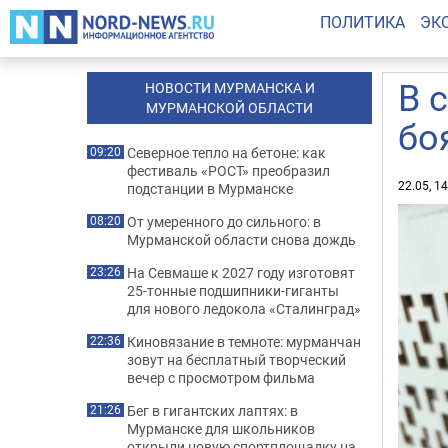
ПОЛИТИКА
ЭК
В 
НОВОСТИ МУРМАНСКА И
МУРМАНСКОЙ ОБЛАСТИ
бо
Северное тепло на бетоне: как
09:20
фестиваль «РОСТ» преобразил
22.05, 1
подстанции в Мурманске
От умеренного до сильного: в
08:20
Мурманской области снова дождь
На Севмаше к 2027 году изготовят
23:26
25-тонные подшипники-гиганты
для нового ледокола «Сталинград»
Киновязание в темноте: мурманчан
22:36
зовут на бесплатный творческий
вечер с просмотром фильма
Бег в гигантских лаптях: в
21:26
Мурманске для школьников
открыли новую спортплощадку на