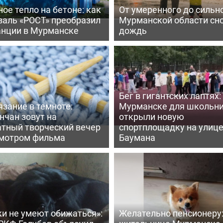
ое тепло на бетоне: как
От умеренного до сильно
валь «РОСТ» преобразил
Мурманской области сн
анции в Мурманске
дождь
Бег в гигантских лаптях:
зание в темноте:
Мурманске для школьн
нчан зовут на
открыли новую
атный творческий вечер
спортплощадку на улиц
смотром фильма
Баумана
ки не умеют обижаться»:
Желательно пенсионеру