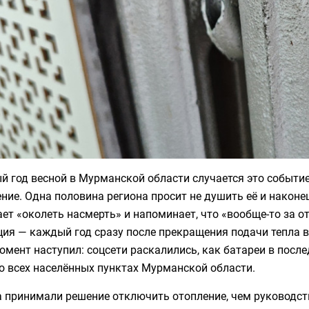
 год весной в Мурманской области случается это событие:
ние. Одна половина региона просит не душить её и наконец
ет «околеть насмерть» и напоминает, что «вообще-то за о
ия — каждый год сразу после прекращения подачи тепла в 
омент наступил: соцсети раскалились, как батареи в посл
о всех населённых пунктах Мурманской области.
а принимали решение отключить отопление, чем руководст