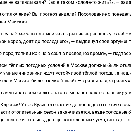
ше не заглядывали? Как в таком холоде-то жить?», — зад
е отключение? Вы прогноз видели? Похолодание с понедел
ина Майская.
 почти 2 месяца платили за открытые нараспашку окна! Чё
 как коров, доят до последнего», — выдвинул свои аргуме
 пора, топили как не в себя в последнее время», — подтв
том тёплых погодных условий в Москве должны были откл
 умные чиновники ждут устойчивой тёплой погоды, а наши
ния в Москве было только 6 мая!» — сравнила два разны
 с вентилятором сплю, а кто-то мёрзнет, как по-разному у
 Кировск! У нас Кузин отопление до последнего не выключ
асти отопительный сезон заканчивается, везде холодные б
це солнце и теплынь, да ещё раскалённый чугун, вот где 