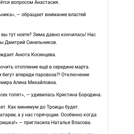
аётся вопросом Анастасия.
ьника», — обращает внимание властей
 вы тут ноете? Зима давно кончилась! Нас
нты Дмитрий Синельников.
ерждает Анюта Косинцева.
ючить отопление ещё в середине марта.
 бегут впереди паровоза?! Отключение
х мира Алена Михайловна.
 всех топят», — удивилась Кристина Бородина.
ает. Как минимум до Троицы будет.
атареи, а у нас горячущие. Особенно когда
жаришка!» — пригласила Наталья Власова.