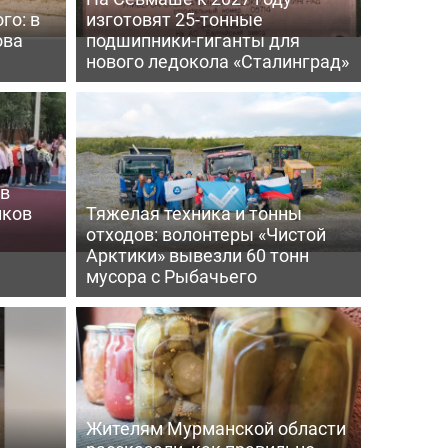
го: в
изготовят 25-тонные
ова
подшипники-гиганты для
нового ледокола «Сталинград»
 в
иков
Тяжелая техника и тонны
отходов: волонтеры «Чистой
е
Арктики» вывезли 60 тонн
мусора с Рыбачьего
:
Жителям Мурманской области