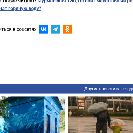
с также читают:
Мурманская ТЭЦ готовит масштабный рем
чат горячую воду?
ться в соцсетях:
Другие новости за сегод