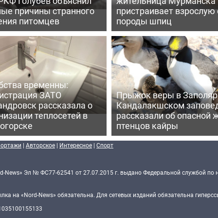
 РКФ Голубев объяснил
жительница Мурманска
ные причины странного
пристраивает взрослую 
ения питомцев
породы шпиц
бства временны:
истрация ЗАТО
Прыжок веры в Заполярь
андровск рассказала о
Кандалакшском запове
низации теплосетей в
рассказали об опасной 
огорске
птенцов кайры
портажи
|
Авторское
|
Интересное
|
Спорт
d-News» Эл № ФС77-62541 от 27.07.2015 г. выдано Федеральной службой по 
ка на «Nord-News» обязательна. Для сетевых изданий обязательна гиперссы
 1035100155133