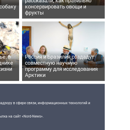
рассказали, как правильно
собаку
консервировать овощи и
фрукты
е: в
Россия и Бразилия создадут
днике
совместную научную
жизни
программу для исследования
Арктики
надзору в сфере связи, информационных технологий и
лка на сайт «Nord-News».