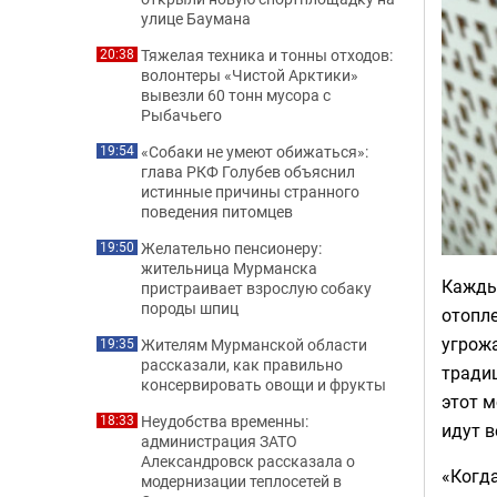
улице Баумана
Тяжелая техника и тонны отходов:
20:38
волонтеры «Чистой Арктики»
вывезли 60 тонн мусора с
Рыбачьего
«Собаки не умеют обижаться»:
19:54
глава РКФ Голубев объяснил
истинные причины странного
поведения питомцев
Желательно пенсионеру:
19:50
жительница Мурманска
Каждый
пристраивает взрослую собаку
породы шпиц
отопле
угрожа
Жителям Мурманской области
19:35
рассказали, как правильно
традиц
консервировать овощи и фрукты
этот м
Неудобства временны:
18:33
идут в
администрация ЗАТО
Александровск рассказала о
«Когд
модернизации теплосетей в