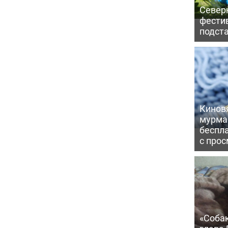
Северн
фести
подст
Киновя
мурма
беспл
с про
«Соба