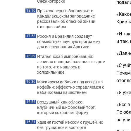
Снежногорске
подаль
Прыжок веры в Заполярье: в
18:10
«Како
Кандалакшском заповеднике
Крист
рассказали об опасной жизни
птенцов кайры
«И так
Россия и Бразилия создадут
17:53
и так,
совместную научную программу
для исследования Арктики
«Давно
Итальянская импровизация:
16:39
ленивая овощная лазанья с сыром
«С учё
из того, что нашлось в
холодильнике
Почему
отопле
Маскируем кабачки под десерт из
16:36
кофейни: эффектно справляемся с
«Я уже
кабачковым нашествием
Воздушный как облако:
16:54
«Все в
клубничный шифоновый торт,
По обл
который сохраняет форму
на ули
Удивил гостей кексом с грушей, но
16:21
без груши: все в восторге