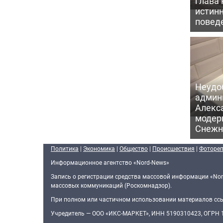
глава
истин
повед
Неудо
админ
Алекс
модер
Снежн
Политика
|
Экономика
|
Общество
|
Происшествия
|
Фоторе
Информационное агентство «Nord-News»
Запись о регистрации средства массовой информации «Nor
массовых коммуникаций (Роскомнадзор).
При полном или частичном использовании материалов ссыл
Учредитель — ООО «ИКС-МАРКЕТ», ИНН 5190310423, ОГРН