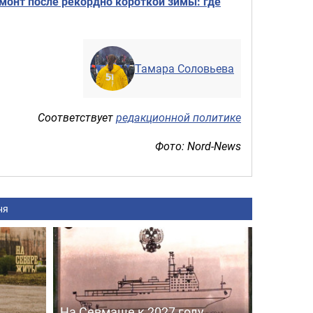
онт после рекордно короткой зимы: где
Тамара Соловьева
Соответствует
редакционной политике
Фото: Nord-News
ня
На Севмаше к 2027 году