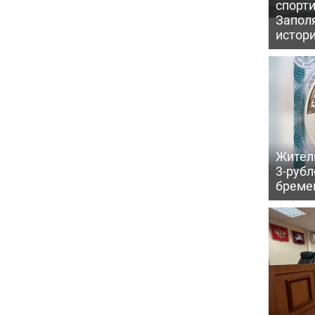
спорт
Запол
истор
Жител
3-рубл
бреме