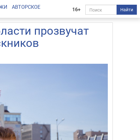
АЖИ
АВТОРСКОЕ
16+
Найти
бласти прозвучат
скников