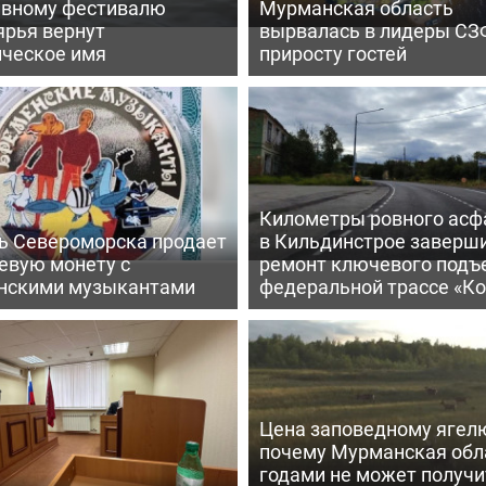
ивному фестивалю
Мурманская область
ярья вернут
вырвалась в лидеры СЗ
ическое имя
приросту гостей
Километры ровного асф
ь Североморска продает
в Кильдинстрое заверш
евую монету с
ремонт ключевого подъ
нскими музыкантами
федеральной трассе «Ко
Цена заповедному ягел
почему Мурманская обл
годами не может получи