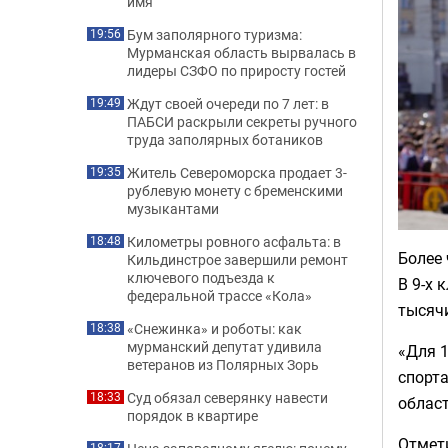
имя
Бум заполярного туризма:
19:56
Мурманская область вырвалась в
лидеры СЗФО по приросту гостей
Ждут своей очереди по 7 лет: в
19:49
ПАБСИ раскрыли секреты ручного
труда заполярных ботаников
Житель Североморска продает 3-
19:35
рублевую монету с бременскими
музыкантами
Километры ровного асфальта: в
18:48
Более 
Кильдинстрое завершили ремонт
ключевого подъезда к
В 9-х 
федеральной трассе «Кола»
тысячи
«Снежинка» и роботы: как
18:38
мурманский депутат удивила
«Для 
ветеранов из Полярных Зорь
спорта
Суд обязал северянку навести
18:33
област
порядок в квартире
Отмети
18:17