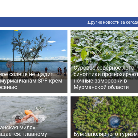
Другие новости за сегод
Суровое северное лето:
ое солнце не щадит:
синоптики прогнозирую
 мурманчанам SPF-крем
ночные заморозки в
осенью
Мурманской области
анская миля»
ащается: главному
Бум заполярного туризм