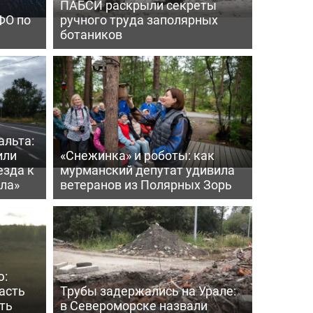
ПАБСИ раскрыли секреты
ФО по
ручного труда заполярных
ботаников
альта:
или
«Снежинка» и роботы: как
езда к
мурманский депутат удивила
ла»
ветеранов из Полярных Зорь
ю:
асть
Трубы задержались на Урале:
ть
в Североморске назвали