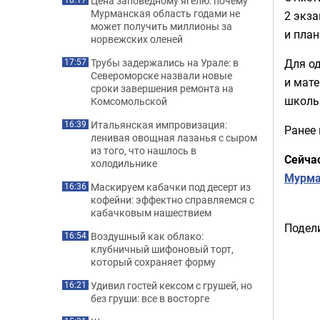
Цена заповедному ягелю: почему
Мурманская область годами не
2 экза
может получить миллионы за
и план
норвежских оленей
Для о
Трубы задержались на Урале: в
17:57
Североморске назвали новые
и мате
сроки завершения ремонта на
школь
Комсомольской
Итальянская импровизация:
16:39
Ранее
ленивая овощная лазанья с сыром
из того, что нашлось в
Сейча
холодильнике
Мурма
Маскируем кабачки под десерт из
16:36
кофейни: эффектно справляемся с
кабачковым нашествием
Подели
Воздушный как облако:
16:54
клубничный шифоновый торт,
который сохраняет форму
Удивил гостей кексом с грушей, но
16:21
без груши: все в восторге