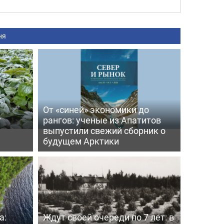
ня
От «синей» экономики до
т
рангов: ученые из Апатитов
выпустили свежий сборник о
будущем Арктики
а:
Ждут своей очереди по 7 лет: в