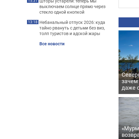
Шторы устарели: теперь мы
15:31
выключаем солнце прямо через
стекло одной кнопкой
Небанальный отпуск 2026: куда
13:18
тайно рвануть с детьми без виз,
толп туристов и адской жары
Все новости
Северн
зачем
даже 
«Мурм
возвр