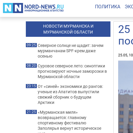
ПОЛИТИКА
ЭК
25
НОВОСТИ МУРМАНСКА И
МУРМАНСКОЙ ОБЛАСТИ
по
Северное солнце не щадит: зачем
09:25
мурманчанам SPF-крем даже
25.05, 1
осенью
Суровое северное лето: синоптики
08:20
прогнозируют ночные заморозки в
Мурманской области
От «синей» экономики до рангов:
23:15
ученые из Апатитов выпустили
свежий сборник о будущем
Арктики
«Мурманская миля»
21:25
возвращается: главному
спортивному фестивалю
Заполярья вернут историческое