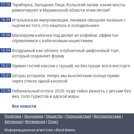
Териберка, Западная Лица, Кольский залив: какие мосты
17:10
ремонтируют в Мурманской области этим летом?
Итальянская импровизация: ленивая овощная лазанья с
16:39
сыром из того, что нашлось в холодильнике
Маскируем кабачки под десерт из кофейни: эффектно
16:36
справляемся с кабачковым нашествием
Воздушный как облако: клубничный шифоновый торт,
16:54
который сохраняет форму
Удивил гостей кексом с грушей, но без груши: все в восторге
16:21
Шторы устарели: теперь мы выключаем солнце прямо
15:31
через стекло одной кнопкой
Небанальный отпуск 2026: куда тайно рвануть с детьми без
13:18
виз, толп туристов и адской жары
Все новости
Политика
|
Экономика
|
Общество
|
Происшествия
|
Фоторепортажи
|
Авторское
|
Интересное
|
Спорт
Информационное агентство «Nord-News»