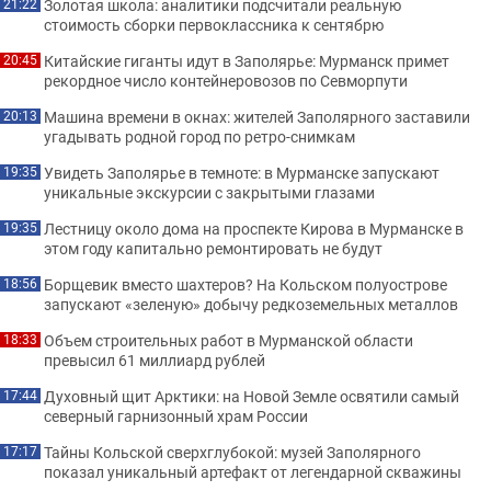
Золотая школа: аналитики подсчитали реальную
21:22
стоимость сборки первоклассника к сентябрю
Китайские гиганты идут в Заполярье: Мурманск примет
20:45
рекордное число контейнеровозов по Севморпути
Машина времени в окнах: жителей Заполярного заставили
20:13
угадывать родной город по ретро-снимкам
Увидеть Заполярье в темноте: в Мурманске запускают
19:35
уникальные экскурсии с закрытыми глазами
Лестницу около дома на проспекте Кирова в Мурманске в
19:35
этом году капитально ремонтировать не будут
Борщевик вместо шахтеров? На Кольском полуострове
18:56
запускают «зеленую» добычу редкоземельных металлов
Объем строительных работ в Мурманской области
18:33
превысил 61 миллиард рублей
Духовный щит Арктики: на Новой Земле освятили самый
17:44
северный гарнизонный храм России
Тайны Кольской сверхглубокой: музей Заполярного
17:17
показал уникальный артефакт от легендарной скважины