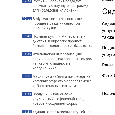
Россия и Бразилия создадут
17:53
совместную научную программу
Сид
для исследования Арктики
В Мурманске на Морвокзале
16:55
пройдет праздник северной
Сидяч
рыбной кухни
упруго
Полевая кухня и Минеральный
16:43
также 
диктант: в Кировске пройдет
большая геологическая барахолка
По дан
упруго
Итальянская импровизация:
16:39
ленивая овощная лазанья с сыром
из того, что нашлось в
Ранее
холодильнике
Фото: 
Маскируем кабачки под десерт из
16:36
кофейни: эффектно справляемся с
кабачковым нашествием
Подели
Воздушный как облако:
16:54
клубничный шифоновый торт,
который сохраняет форму
Удивил гостей кексом с грушей, но
16:21