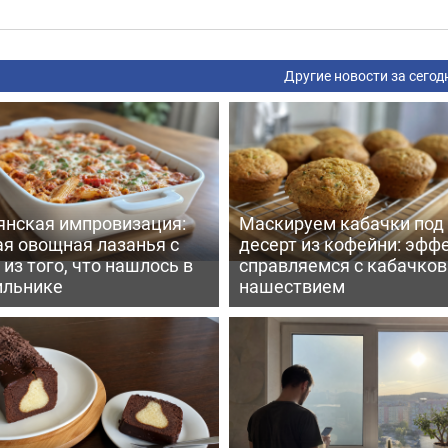
Другие новости за сегод
янская импровизация:
Маскируем кабачки под
ая овощная лазанья с
десерт из кофейни: эфф
из того, что нашлось в
справляемся с кабачко
ильнике
нашествием