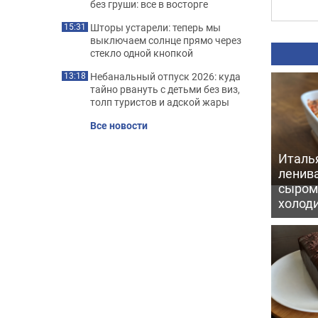
без груши: все в восторге
Шторы устарели: теперь мы
15:31
выключаем солнце прямо через
стекло одной кнопкой
Небанальный отпуск 2026: куда
13:18
тайно рвануть с детьми без виз,
толп туристов и адской жары
Все новости
Италь
ленив
сыром 
холод