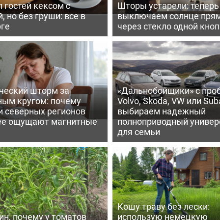
 гостей кексом с
Шторы устарели: тепер
, но без груши: все в
выключаем солнце пря
рге
через стекло одной кно
ческий шторм за
«Дальнобойщики» с про
ным кругом: почему
Volvo, Skoda, VW или Suba
и северных регионов
выбираем надежный
ее ощущают магнитные
полноприводный универ
для семьи
Кошу траву без лески:
ин, почему у томатов
использую немецкую