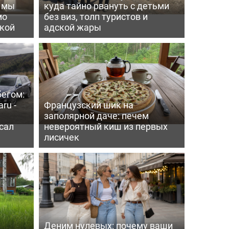
ь мы
куда тайно рвануть с детьми
мо
без виз, толп туристов и
пкой
адской жары
бегом:
ru -
Французский шик на
заполярной даче: печем
сал
невероятный киш из первых
лисичек
Деним нулевых: почему ваши