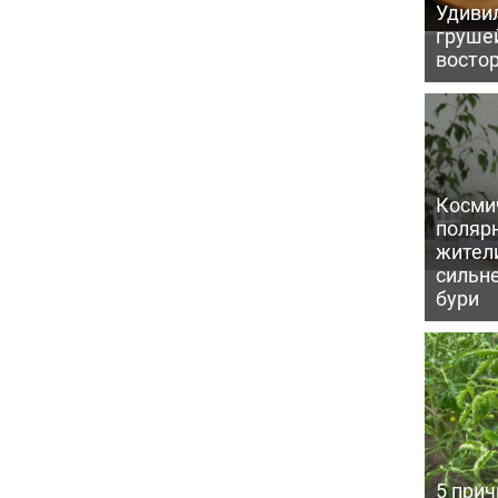
Удивил
грушей
восто
Косми
поляр
жител
сильн
бури
5 прич