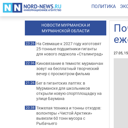
ПОЛИТИКА
ЭК
По
НОВОСТИ МУРМАНСКА И
МУРМАНСКОЙ ОБЛАСТИ
еж
На Севмаше к 2027 году изготовят
23:26
25-тонные подшипники-гиганты
27.05, 1
для нового ледокола «Сталинград»
Киновязание в темноте: мурманчан
22:36
зовут на бесплатный творческий
вечер с просмотром фильма
Бег в гигантских лаптях: в
21:26
Мурманске для школьников
открыли новую спортплощадку на
улице Баумана
Тяжелая техника и тонны отходов:
20:38
волонтеры «Чистой Арктики»
вывезли 60 тонн мусора с
Рыбачьего