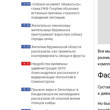
«Собаки не умеют обижаться»:
19:54
глава РКФ Голубев объяснил
истинные причины странного
поведения питомцев
Желательно пенсионеру:
19:50
жительница Мурманска
пристраивает взрослую собаку
породы шпиц
Жителям Мурманской области
19:35
Все м
рассказали, как правильно
консервировать овощи и фрукты
разниц
компле
Неудобства временны:
18:33
администрация ЗАТО
Фас
Александровск рассказала о
модернизации теплосетей в
Снежногорске
Сустав
Прыжок веры в Заполярье: в
18:10
к дива
Кандалакшском заповеднике
рассказали об опасной жизни
птенцов кайры
Но быс
вашей 