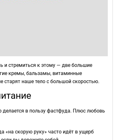
ь и стремиться к этому — две большие
рогие кремы, бальзамы, витаминные
е старят наше тело с большой скоростью.
питание
ор делается в пользу фастфуда. Плюс любовь
да «на скорую руку» часто идёт в ущерб
, если вы дорожите собой.