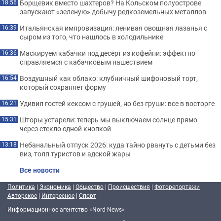
Борщевик вместо шахтеров? На Кольском полуострове
18:56
запускают «зеленую» добычу редкоземельных металлов
Итальянская импровизация: ленивая овощная лазанья с
16:39
сыром из того, что нашлось в холодильнике
Маскируем кабачки под десерт из кофейни: эффектно
16:36
справляемся с кабачковым нашествием
Воздушный как облако: клубничный шифоновый торт,
16:54
который сохраняет форму
Удивил гостей кексом с грушей, но без груши: все в восторге
16:21
Шторы устарели: теперь мы выключаем солнце прямо
15:31
через стекло одной кнопкой
Небанальный отпуск 2026: куда тайно рвануть с детьми без
13:18
виз, толп туристов и адской жары
Все новости
Политика
|
Экономика
|
Общество
|
Происшествия
|
Фоторепортажи
|
Авторское
|
Интересное
|
Спорт
Информационное агентство «Nord-News»