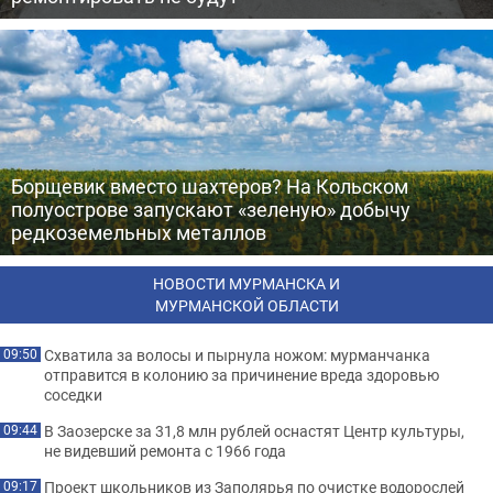
Борщевик вместо шахтеров? На Кольском
полуострове запускают «зеленую» добычу
редкоземельных металлов
НОВОСТИ МУРМАНСКА И
МУРМАНСКОЙ ОБЛАСТИ
Схватила за волосы и пырнула ножом: мурманчанка
09:50
отправится в колонию за причинение вреда здоровью
соседки
В Заозерске за 31,8 млн рублей оснастят Центр культуры,
09:44
не видевший ремонта с 1966 года
Проект школьников из Заполярья по очистке водорослей
09:17