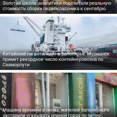
Золотая школа: аналитики подсчитали реальную
стоимость сборки первоклассника к сентябрю
Китайские гиганты идут в Заполярье: Мурманск
примет рекордное число контейнеровозов по
Севморпути
Машина времени в окнах: жителей Заполярного
заставили угадывать родной город по ретро-