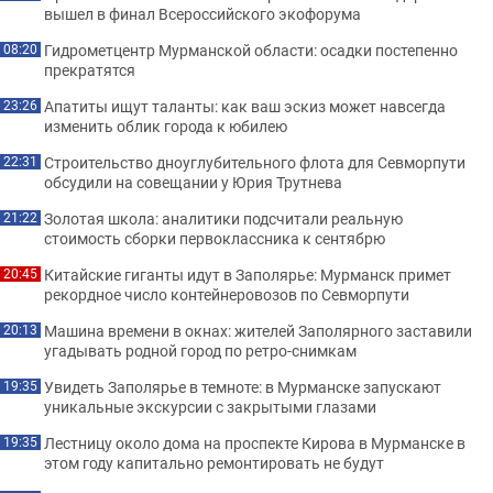
вышел в финал Всероссийского экофорума
Гидрометцентр Мурманской области: осадки постепенно
08:20
прекратятся
Апатиты ищут таланты: как ваш эскиз может навсегда
23:26
изменить облик города к юбилею
Строительство дноуглубительного флота для Севморпути
22:31
обсудили на совещании у Юрия Трутнева
Золотая школа: аналитики подсчитали реальную
21:22
стоимость сборки первоклассника к сентябрю
Китайские гиганты идут в Заполярье: Мурманск примет
20:45
рекордное число контейнеровозов по Севморпути
Машина времени в окнах: жителей Заполярного заставили
20:13
угадывать родной город по ретро-снимкам
Увидеть Заполярье в темноте: в Мурманске запускают
19:35
уникальные экскурсии с закрытыми глазами
Лестницу около дома на проспекте Кирова в Мурманске в
19:35
этом году капитально ремонтировать не будут