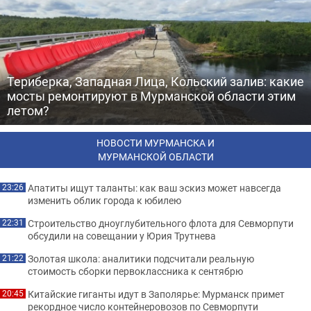
Териберка, Западная Лица, Кольский залив: какие
мосты ремонтируют в Мурманской области этим
летом?
НОВОСТИ МУРМАНСКА И
МУРМАНСКОЙ ОБЛАСТИ
Апатиты ищут таланты: как ваш эскиз может навсегда
23:26
изменить облик города к юбилею
Строительство дноуглубительного флота для Севморпути
22:31
обсудили на совещании у Юрия Трутнева
Золотая школа: аналитики подсчитали реальную
21:22
стоимость сборки первоклассника к сентябрю
Китайские гиганты идут в Заполярье: Мурманск примет
20:45
рекордное число контейнеровозов по Севморпути