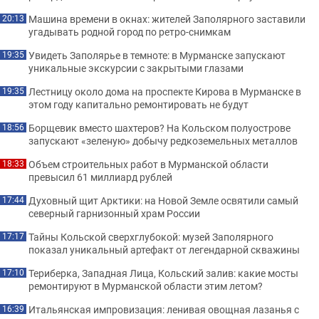
Машина времени в окнах: жителей Заполярного заставили
20:13
угадывать родной город по ретро-снимкам
Увидеть Заполярье в темноте: в Мурманске запускают
19:35
уникальные экскурсии с закрытыми глазами
Лестницу около дома на проспекте Кирова в Мурманске в
19:35
этом году капитально ремонтировать не будут
Борщевик вместо шахтеров? На Кольском полуострове
18:56
запускают «зеленую» добычу редкоземельных металлов
Объем строительных работ в Мурманской области
18:33
превысил 61 миллиард рублей
Духовный щит Арктики: на Новой Земле освятили самый
17:44
северный гарнизонный храм России
Тайны Кольской сверхглубокой: музей Заполярного
17:17
показал уникальный артефакт от легендарной скважины
Териберка, Западная Лица, Кольский залив: какие мосты
17:10
ремонтируют в Мурманской области этим летом?
Итальянская импровизация: ленивая овощная лазанья с
16:39