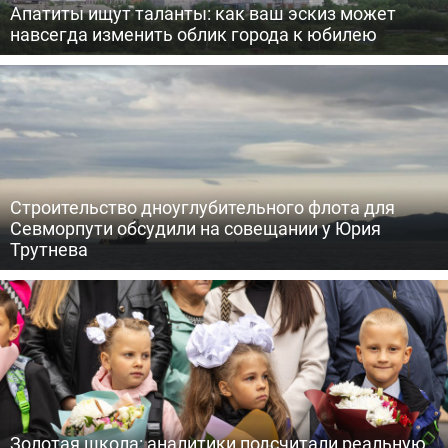
Апатиты ищут таланты: как ваш эскиз может
навсегда изменить облик города к юбилею
Строительство дноуглубительного флота для
Севморпути обсудили на совещании у Юрия
Трутнева
Золотая школа: аналитики подсчитали реальную