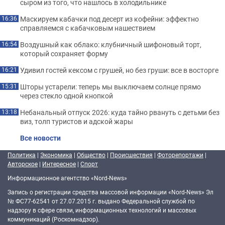
сыром из того, что нашлось в холодильнике
Маскируем кабачки под десерт из кофейни: эффектно
16:36
справляемся с кабачковым нашествием
Воздушный как облако: клубничный шифоновый торт,
16:54
который сохраняет форму
Удивил гостей кексом с грушей, но без груши: все в восторге
16:21
Шторы устарели: теперь мы выключаем солнце прямо
15:31
через стекло одной кнопкой
Небанальный отпуск 2026: куда тайно рвануть с детьми без
13:18
виз, толп туристов и адской жары
Все новости
Политика
|
Экономика
|
Общество
|
Происшествия
|
Фоторепортажи
|
Авторское
|
Интересное
|
Спорт
Информационное агентство «Nord-News»
Запись о регистрации средства массовой информации «Nord-News» Эл
№ ФС77-62541 от 27.07.2015 г. выдано Федеральной службой по
надзору в сфере связи, информационных технологий и массовых
коммуникаций (Роскомнадзор).