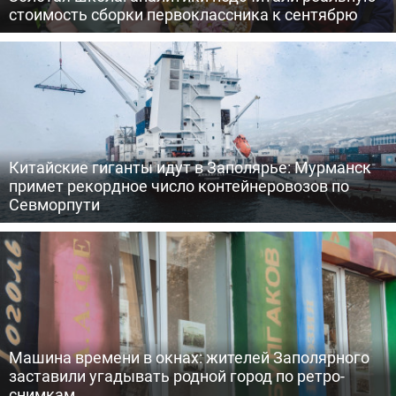
стоимость сборки первоклассника к сентябрю
Китайские гиганты идут в Заполярье: Мурманск
примет рекордное число контейнеровозов по
Севморпути
Машина времени в окнах: жителей Заполярного
заставили угадывать родной город по ретро-
снимкам