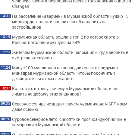
человека госпитализированы после столкновения Subaru и
Changan
На расселение «авариек» в Мурманской области нужно 13
14:31
миллиардов: власти нашли способ надавить на
застройщиков
Мурманская область вошла в топ-2 по потере скота в
13:19
России: поголовье рухнуло на 34%
Жителям Мурманской области напомнили, куда звонить в
12:23
экстренных случаях
Минус 100 миллионов на посредников: что придумал
11:24
Минздрав Мурманской области, чтобы покончить с
дефицитом льготных лекарств
Волков к отстрелу: почему в Мурманской области нет
10:37
лимита на добычу этих хищников?
Северное солнце не щадит: зачем мурманчанам SPF-крем
09:25
даже осенью
Суровое северное лето: синоптики прогнозируют ночные
08:20
заморозки в Мурманской области
От «синей» экономики до рангов: ученые из Апатитов
23:15