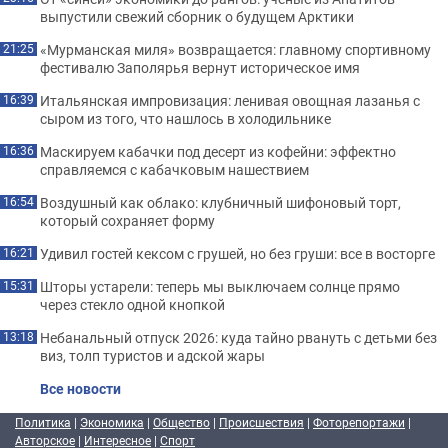
выпустили свежий сборник о будущем Арктики
«Мурманская миля» возвращается: главному спортивному
21:25
фестивалю Заполярья вернут историческое имя
Итальянская импровизация: ленивая овощная лазанья с
16:39
сыром из того, что нашлось в холодильнике
Маскируем кабачки под десерт из кофейни: эффектно
16:36
справляемся с кабачковым нашествием
Воздушный как облако: клубничный шифоновый торт,
16:54
который сохраняет форму
Удивил гостей кексом с грушей, но без груши: все в восторге
16:21
Шторы устарели: теперь мы выключаем солнце прямо
15:31
через стекло одной кнопкой
Небанальный отпуск 2026: куда тайно рвануть с детьми без
13:18
виз, толп туристов и адской жары
Все новости
Политика
|
Экономика
|
Общество
|
Происшествия
|
Фоторепортажи
|
Авторское
|
Интересное
|
Спорт