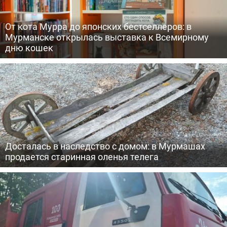
От кота Мурра до японских бестселлеров: в
Мурманске открылась выставка к Всемирному
дню кошек
Досталась в наследство с домом: в Мурмашах
продается старинная оленья телега