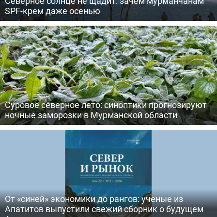
Северное солнце не щадит: зачем мурманчанам
SPF-крем даже осенью
Суровое северное лето: синоптики прогнозируют
ночные заморозки в Мурманской области
От «синей» экономики до рангов: ученые из
Апатитов выпустили свежий сборник о будущем