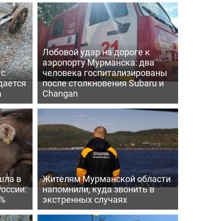
Лобовой удар на дороге к
аэропорту Мурманска: два
 с
человека госпитализированы
дается
после столкновения Subaru и
а
Changan
шла в
Жителям Мурманской области
России:
напомнили, куда звонить в
4%
экстренных случаях