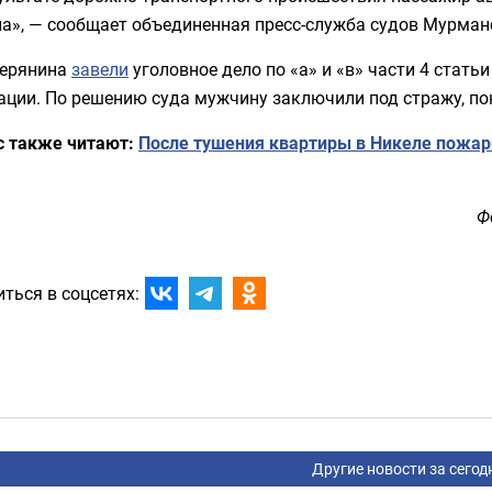
а», — сообщает объединенная пресс-служба судов Мурман
верянина
завели
уголовное дело по «а» и «в» части 4 стать
ции. По решению суда мужчину заключили под стражу, пок
с также читают:
После тушения квартиры в Никеле пожар
Ф
ться в соцсетях:
Другие новости за сегод