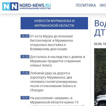
ПОЛИТИКА
ЭК
Во
НОВОСТИ МУРМАНСКА И
МУРМАНСКОЙ ОБЛАСТИ
ДТ
От кота Мурра до японских
16:33
бестселлеров: в Мурманске
03.06, 1
открылась выставка к
Всемирному дню кошек
Досталась в наследство с домом: в
16:20
Мурмашах продается старинная
оленья телега
Лобовой удар на дороге к
15:42
аэропорту Мурманска: два
человека госпитализированы
после столкновения Subaru и
Changan
На расселение «авариек» в
14:31
Мурманской области нужно 13