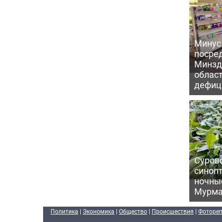
Минус
посре
Минзд
област
дефиц
Сурово
синоп
ночны
Мурма
Политика
|
Экономика
|
Общество
|
Происшествия
|
Фоторе