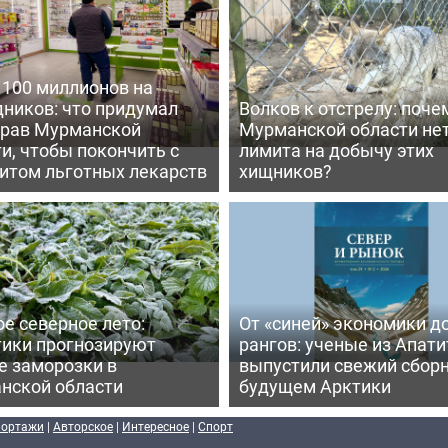
 100 миллионов на
дников: что придумал
Волков к отстрелу: поче
рав Мурманской
Мурманской области не
и, чтобы покончить с
лимита на добычу этих
итом льготных лекарств
хищников?
е северное лето:
От «синей» экономики д
тики прогнозируют
рангов: ученые из Апати
е заморозки в
выпустили свежий сборн
нской области
будущем Арктики
портажи
|
Авторское
|
Интересное
|
Спорт