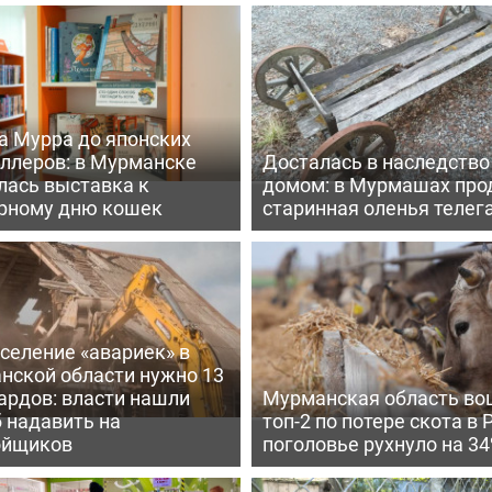
а Мурра до японских
еллеров: в Мурманске
Досталась в наследство
лась выставка к
домом: в Мурмашах про
рному дню кошек
старинная оленья телег
селение «авариек» в
нской области нужно 13
ардов: власти нашли
Мурманская область во
 надавить на
топ-2 по потере скота в 
ойщиков
поголовье рухнуло на 3