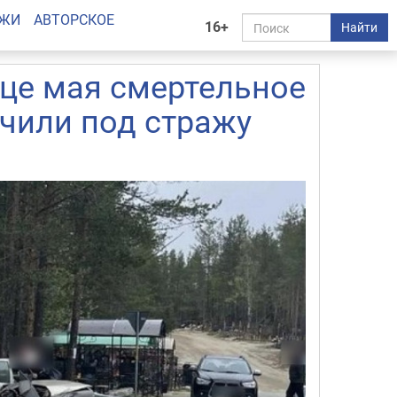
АЖИ
АВТОРСКОЕ
16+
Найти
нце мая смертельное
ючили под стражу