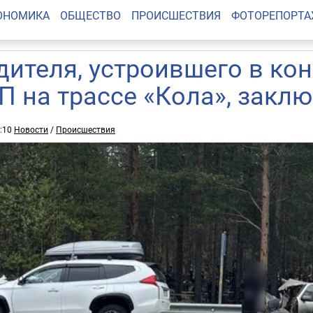
ОНОМИКА
ОБЩЕСТВО
ПРОИСШЕСТВИЯ
ФОТОРЕПОРТ
дителя, устроившего в ко
П на трассе «Кола», закл
0:10
Новости
/
Происшествия