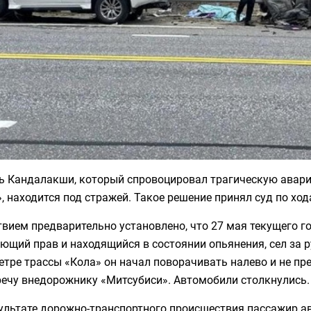
ь Кандалакши, который спровоцировал трагическую авар
, находится под стражей. Такое решение принял суд по хо
вием предварительно установлено, что 27 мая текущего г
ющий прав и находящийся в состоянии опьянения, сел за 
етре трассы «Кола» он начал поворачивать налево и не 
речу внедорожнику «Митсубиси». Автомобили столкнулись.
ультате дорожно-транспортного происшествия пассажир ав