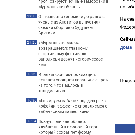
прогнозируют ночные заморозки в
погибл
Мурманской области
От «синей» экономики до рангов:
23:15
На се
ученые из Апатитов выпустили
Федера
свежий сборник о будущем
Арктики
Сейча
«Мурманская миля»
21:25
дома
возвращается: главному
спортивному фестивалю
Заполярья вернут историческое
имя
Итальянская импровизация:
16:39
ленивая овощная лазанья с сыром
Подели
из того, что нашлось в
холодильнике
Маскируем кабачки под десерт из
16:36
кофейни: эффектно справляемся с
кабачковым нашествием
Воздушный как облако:
16:54
клубничный шифоновый торт,
который сохраняет форму