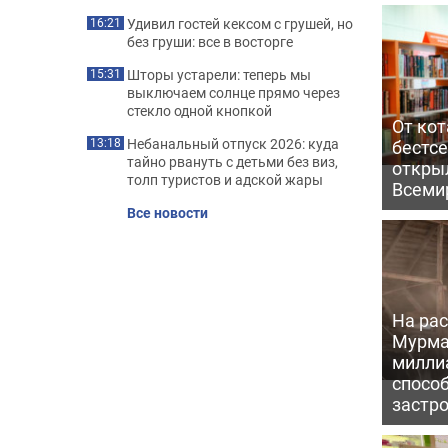
Удивил гостей кексом с грушей, но
16:21
без груши: все в восторге
Шторы устарели: теперь мы
15:31
выключаем солнце прямо через
стекло одной кнопкой
От кот
Небанальный отпуск 2026: куда
бестс
13:18
тайно рвануть с детьми без виз,
откры
толп туристов и адской жары
Всеми
Все новости
На рас
Мурма
милли
способ
застр