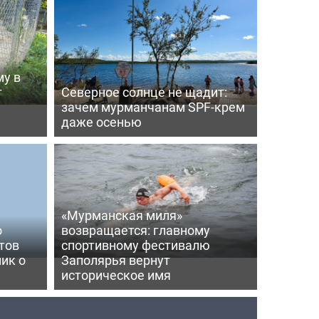
му в
т
Северное солнце не щадит:
зачем мурманчанам SPF-крем
даже осенью
«Мурманская миля»
о
возвращается: главному
тов
спортивному фестивалю
ик о
Заполярья вернут
историческое имя