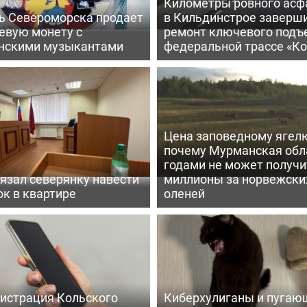
Километры ровного асф
ь Североморска продает
в Кильдинстрое заверш
евую монету с
ремонт ключевого подъ
нскими музыкантами
федеральной трассе «Ко
Цена заповедному ягел
почему Мурманская обл
годами не может получи
язал северянку навести
миллионы за норвежски
к в квартире
оленей
истрация Кольского
Киберхулиганы и пугаю