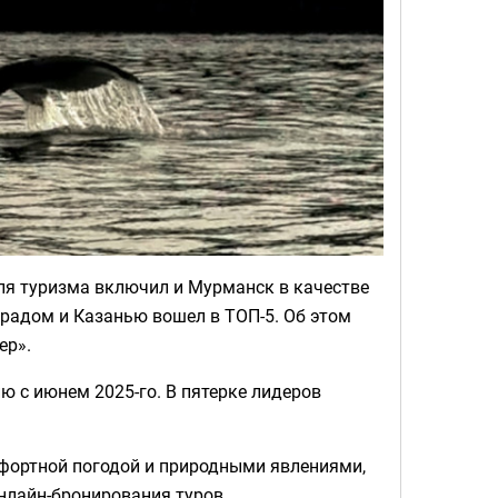
ля туризма включил и Мурманск в качестве
градом и Казанью вошел в ТОП-5. Об этом
ер».
ю с июнем 2025-го. В пятерке лидеров
мфортной погодой и природными явлениями,
онлайн-бронирования туров.