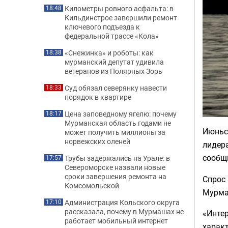
Километры ровного асфальта: в
18:48
Кильдинстрое завершили ремонт
ключевого подъезда к
федеральной трассе «Кола»
«Снежинка» и роботы: как
18:38
мурманский депутат удивила
ветеранов из Полярных Зорь
Суд обязал северянку навести
18:33
порядок в квартире
Цена заповедному ягелю: почему
18:17
Мурманская область годами не
Июньс
может получить миллионы за
норвежских оленей
лидера
сообщи
Трубы задержались на Урале: в
17:57
Североморске назвали новые
сроки завершения ремонта на
Спрос 
Комсомольской
Мурма
Администрация Кольского округа
17:10
рассказала, почему в Мурмашах не
«Интер
работает мобильный интернет
характ