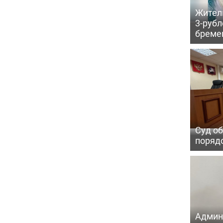
Жител
3-рубл
бреме
Суд об
порядо
Админ