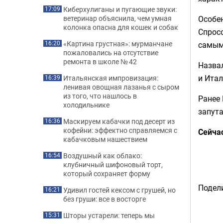
Киберхулиганы и пугающие звуки:
17:09
Особен
ветеринар объяснила, чем умная
колонка опасна для кошек и собак
Спросо
«Картина грустная»: мурманчане
самым
16:20
пожаловались на отсутствие
ремонта в школе № 42
Назвал
и Итал
Итальянская импровизация:
16:39
ленивая овощная лазанья с сыром
из того, что нашлось в
Ранее 
холодильнике
запута
Маскируем кабачки под десерт из
16:36
кофейни: эффектно справляемся с
Сейча
кабачковым нашествием
Воздушный как облако:
16:54
клубничный шифоновый торт,
который сохраняет форму
Подели
Удивил гостей кексом с грушей, но
16:21
без груши: все в восторге
Шторы устарели: теперь мы
15:31