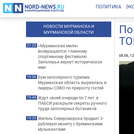
ПОЛИТИКА
ЭК
По
НОВОСТИ МУРМАНСКА И
МУРМАНСКОЙ ОБЛАСТИ
ТО
«Мурманская миля»
21:25
возвращается: главному
08.06, 1
спортивному фестивалю
Заполярья вернут историческое
имя
Бум заполярного туризма:
19:56
Мурманская область вырвалась в
лидеры СЗФО по приросту гостей
Ждут своей очереди по 7 лет: в
19:49
ПАБСИ раскрыли секреты ручного
труда заполярных ботаников
Житель Североморска продает 3-
19:35
рублевую монету с бременскими
музыкантами