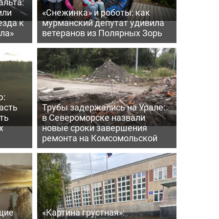
альта:
или
«Снежинка» и роботы: как
езда к
мурманский депутат удивила
ла»
ветеранов из Полярных Зорь
ю:
асть
Трубы задержались на Урале:
ть
в Североморске назвали
х
новые сроки завершения
ремонта на Комсомольской
щие
«Картина грустная»: