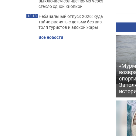
выключаем солнце прямо через
стекло одной кнопкой
Небанальный отпуск 2026: куда
13:18
тайно рвануть с детьми без виз,
толп туристов и адской жары
Все новости
«Мурм
возвр
спорт
Запол
истор