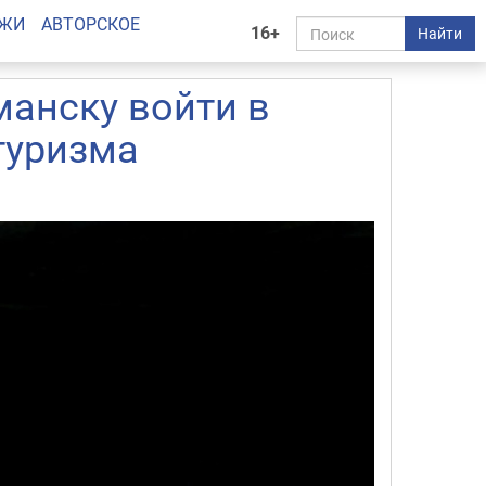
АЖИ
АВТОРСКОЕ
16+
Найти
анску войти в
туризма