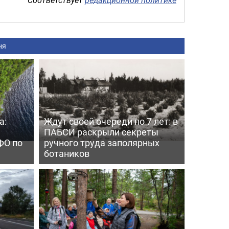
ня
а:
Ждут своей очереди по 7 лет: в
ПАБСИ раскрыли секреты
ФО по
ручного труда заполярных
ботаников