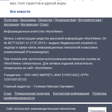
виз, толп туристов и адской жары
Все новости
Политика
|
Экономика
|
Общество
|
Происшествия
|
Фоторепортажи
|
Авторское
|
Интересное
|
Спорт
Информационное агентство «Nord-News»
Запись о регистрации средства массовой информации «Nord-News» Эл
№ ФС77-62541 от 27.07.2015 г. выдано Федеральной службой по
надзору в сфере связи, информационных технологий и массовых
коммуникаций (Роскомнадзор).
При полном или частичном использовании материалов ссылка на
«Nord-News» обязательна. Для сетевых изданий обязательна
гиперссылка на сайт «Nord-News».
Учредитель — ООО «ИКС-МАРКЕТ», ИНН 5190310423, ОГРН
1035100155133
Главный редактор — Голямин Максим Сергеевич
О нас
Редакционная политика
Контактная информация
Политика
конфиденциальности
Cайт использует рекомендательные технологии.
Принимаю