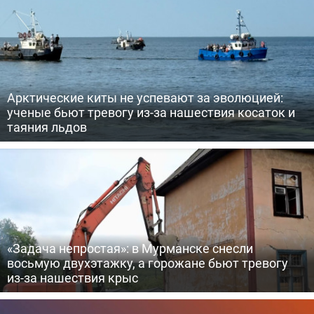
Арктические киты не успевают за эволюцией:
ученые бьют тревогу из-за нашествия косаток и
таяния льдов
«Задача непростая»: в Мурманске снесли
восьмую двухэтажку, а горожане бьют тревогу
из-за нашествия крыс