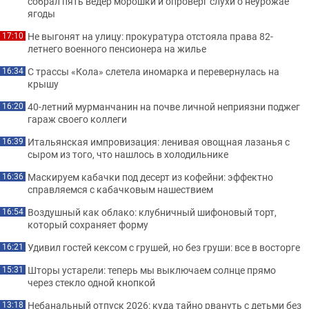
собрал пять вёдер морошки и опроверг слухи о неурожае
ягоды
Не выгонят на улицу: прокуратура отстояла права 82-
17:10
летнего военного пенсионера на жилье
С трассы «Кола» слетела иномарка и перевернулась на
16:34
крышу
40-летний мурманчанин на почве личной неприязни поджег
16:20
гараж своего коллеги
Итальянская импровизация: ленивая овощная лазанья с
16:39
сыром из того, что нашлось в холодильнике
Маскируем кабачки под десерт из кофейни: эффектно
16:36
справляемся с кабачковым нашествием
Воздушный как облако: клубничный шифоновый торт,
16:54
который сохраняет форму
Удивил гостей кексом с грушей, но без груши: все в восторге
16:21
Шторы устарели: теперь мы выключаем солнце прямо
15:31
через стекло одной кнопкой
Небанальный отпуск 2026: куда тайно рвануть с детьми без
13:18