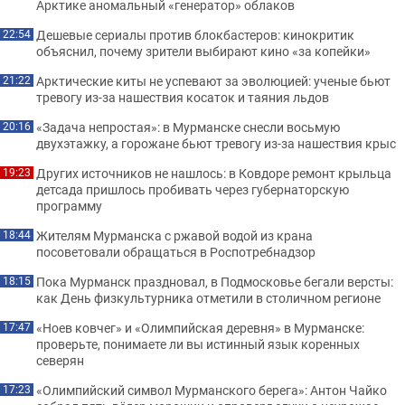
Арктике аномальный «генератор» облаков
Дешевые сериалы против блокбастеров: кинокритик
22:54
объяснил, почему зрители выбирают кино «за копейки»
Арктические киты не успевают за эволюцией: ученые бьют
21:22
тревогу из-за нашествия косаток и таяния льдов
«Задача непростая»: в Мурманске снесли восьмую
20:16
двухэтажку, а горожане бьют тревогу из-за нашествия крыс
Других источников не нашлось: в Ковдоре ремонт крыльца
19:23
детсада пришлось пробивать через губернаторскую
программу
Жителям Мурманска с ржавой водой из крана
18:44
посоветовали обращаться в Роспотребнадзор
Пока Мурманск праздновал, в Подмосковье бегали версты:
18:15
как День физкультурника отметили в столичном регионе
«Ноев ковчег» и «Олимпийская деревня» в Мурманске:
17:47
проверьте, понимаете ли вы истинный язык коренных
северян
«Олимпийский символ Мурманского берега»: Антон Чайко
17:23