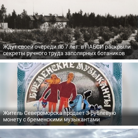
Ждут своей очереди по 7 лет: в ПАБСИ раскрыли
секреты ручного труда заполярных ботаников
Житель Североморска продает 3-рублевую
монету с бременскими музыкантами