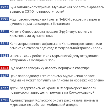
Бум заполярного туризма: Мурманская область вырвалась
19:56
в лидеры СЗФО по приросту гостей
Ждут своей очереди по 7 лет: в ПАБСИ раскрыли секреты
19:49
ручного труда заполярных ботаников
Житель Североморска продает 3-рублевую монету с
19:35
бременскими музыкантами
Километры ровного асфальта: в Кильдинстрое завершили
18:48
ремонт ключевого подъезда к федеральной трассе «Кола»
«Снежинка» и роботы: как мурманский депутат удивила
18:38
ветеранов из Полярных Зорь
Суд обязал северянку навести порядок в квартире
18:33
Цена заповедному ягелю: почему Мурманская область
18:17
годами не может получить миллионы за норвежских оленей
Трубы задержались на Урале: в Североморске назвали
17:57
новые сроки завершения ремонта на Комсомольской
Администрация Кольского округа рассказала, почему в
17:10
Мурмашах не работает мобильный интернет