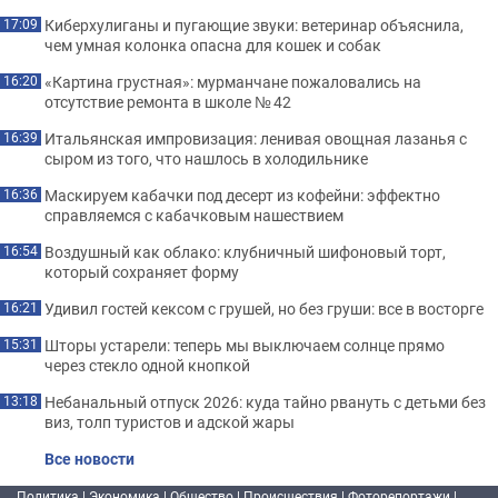
Киберхулиганы и пугающие звуки: ветеринар объяснила,
17:09
чем умная колонка опасна для кошек и собак
«Картина грустная»: мурманчане пожаловались на
16:20
отсутствие ремонта в школе № 42
Итальянская импровизация: ленивая овощная лазанья с
16:39
сыром из того, что нашлось в холодильнике
Маскируем кабачки под десерт из кофейни: эффектно
16:36
справляемся с кабачковым нашествием
Воздушный как облако: клубничный шифоновый торт,
16:54
который сохраняет форму
Удивил гостей кексом с грушей, но без груши: все в восторге
16:21
Шторы устарели: теперь мы выключаем солнце прямо
15:31
через стекло одной кнопкой
Небанальный отпуск 2026: куда тайно рвануть с детьми без
13:18
виз, толп туристов и адской жары
Все новости
Политика
|
Экономика
|
Общество
|
Происшествия
|
Фоторепортажи
|