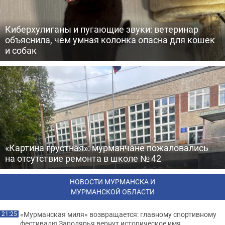
Киберхулиганы и пугающие звуки: ветеринар
объяснила, чем умная колонка опасна для кошек
и собак
«Картина грустная»: мурманчане пожаловались
на отсутствие ремонта в школе № 42
НОВОСТИ МУРМАНСКА И
МУРМАНСКОЙ ОБЛАСТИ
«Мурманская миля» возвращается: главному спортивному
21:25
фестивалю Заполярья вернут историческое имя