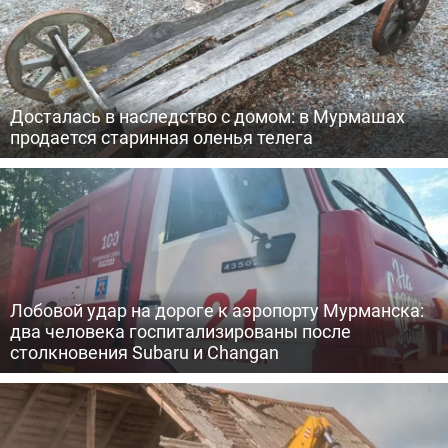
Досталась в наследство с домом: в Мурмашах
продается старинная оленья телега
Лобовой удар на дороге к аэропорту Мурманска:
два человека госпитализированы после
столкновения Subaru и Changan