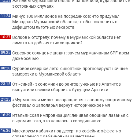
Жителям Мурманской области напомнили, куда звонить в
12:23
экстренных случаях
Минус 100 миллионов на посредников: что придумал
11:24
Минздрав Мурманской области, чтобы покончить с
дефицитом льготных лекарств
Волков к отстрелу: почему в Мурманской области нет
10:37
лимита на добычу этих хищников?
Северное солнце не щадит: зачем мурманчанам SPF-крем
09:25
даже осенью
Суровое северное лето: синоптики прогнозируют ночные
08:20
заморозки в Мурманской области
От «синей» экономики до рангов: ученые из Апатитов
23:15
выпустили свежий сборник о будущем Арктики
«Мурманская миля» возвращается: главному спортивному
21:25
фестивалю Заполярья вернут историческое имя
Итальянская импровизация: ленивая овощная лазанья с
16:39
сыром из того, что нашлось в холодильнике
Маскируем кабачки под десерт из кофейни: эффектно
16:36
справляемся с кабачковым нашествием