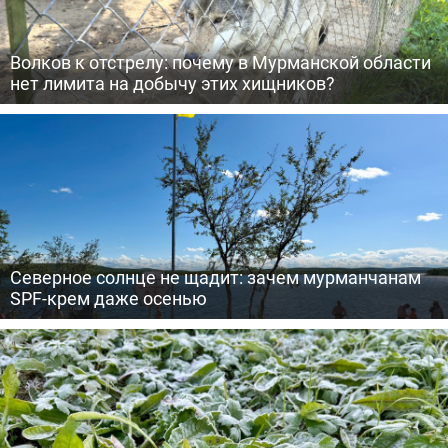
Волков к отстрелу: почему в Мурманской области
нет лимита на добычу этих хищников?
Северное солнце не щадит: зачем мурманчанам
SPF-крем даже осенью