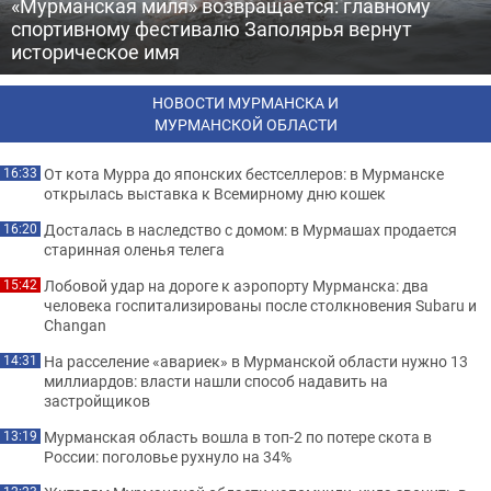
«Мурманская миля» возвращается: главному
спортивному фестивалю Заполярья вернут
историческое имя
НОВОСТИ МУРМАНСКА И
МУРМАНСКОЙ ОБЛАСТИ
От кота Мурра до японских бестселлеров: в Мурманске
16:33
открылась выставка к Всемирному дню кошек
Досталась в наследство с домом: в Мурмашах продается
16:20
старинная оленья телега
Лобовой удар на дороге к аэропорту Мурманска: два
15:42
человека госпитализированы после столкновения Subaru и
Changan
На расселение «авариек» в Мурманской области нужно 13
14:31
миллиардов: власти нашли способ надавить на
застройщиков
Мурманская область вошла в топ-2 по потере скота в
13:19
России: поголовье рухнуло на 34%