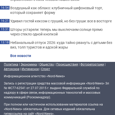
Воздушный как облако: клубничный шифоновый торт,
16:54
который сохраняет форму
Удивил гостей кексом с грушей, но без груши: все в восторге
16:21
Шторы устарели: теперь мы выключаем солнце прямо
15:31
через стекло одной кнопкой
Небанальный отпуск 2026: куда тайно рвануть с детьми без
13:18
виз, толп туристов и адской жары
Все новости
Политика
|
Экономика
|
Общество
|
Происшествия
|
Фоторепортажи
|
Авторское
|
Интересное
|
Спорт
Информационное агентство «Nord-News»
Запись о регистрации средства массовой информации «Nord-News» Эл
№ ФС77-62541 от 27.07.2015 г. выдано Федеральной службой по
надзору в сфере связи, информационных технологий и массовых
коммуникаций (Роскомнадзор).
При полном или частичном использовании материалов ссылка на
«Nord-News» обязательна. Для сетевых изданий обязательна
гиперссылка на сайт «Nord-News».