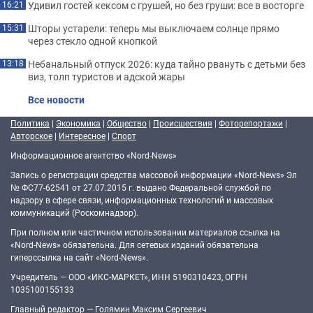
Удивил гостей кексом с грушей, но без груши: все в восторге
16:21
Шторы устарели: теперь мы выключаем солнце прямо
15:31
через стекло одной кнопкой
Небанальный отпуск 2026: куда тайно рвануть с детьми без
13:18
виз, толп туристов и адской жары
Все новости
Политика
|
Экономика
|
Общество
|
Происшествия
|
Фоторепортажи
|
Авторское
|
Интересное
|
Спорт
Информационное агентство «Nord-News»
Запись о регистрации средства массовой информации «Nord-News» Эл
№ ФС77-62541 от 27.07.2015 г. выдано Федеральной службой по
надзору в сфере связи, информационных технологий и массовых
коммуникаций (Роскомнадзор).
При полном или частичном использовании материалов ссылка на
«Nord-News» обязательна. Для сетевых изданий обязательна
гиперссылка на сайт «Nord-News».
Учредитель — ООО «ИКС-МАРКЕТ», ИНН 5190310423, ОГРН
1035100155133
Главный редактор — Голямин Максим Сергеевич