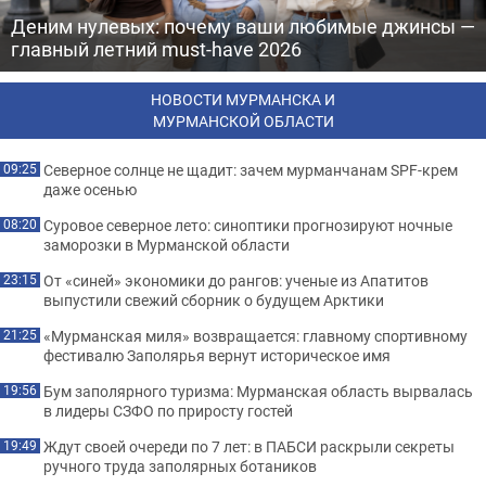
Деним нулевых: почему ваши любимые джинсы —
главный летний must-have 2026
НОВОСТИ МУРМАНСКА И
МУРМАНСКОЙ ОБЛАСТИ
Северное солнце не щадит: зачем мурманчанам SPF-крем
09:25
даже осенью
Суровое северное лето: синоптики прогнозируют ночные
08:20
заморозки в Мурманской области
От «синей» экономики до рангов: ученые из Апатитов
23:15
выпустили свежий сборник о будущем Арктики
«Мурманская миля» возвращается: главному спортивному
21:25
фестивалю Заполярья вернут историческое имя
Бум заполярного туризма: Мурманская область вырвалась
19:56
в лидеры СЗФО по приросту гостей
Ждут своей очереди по 7 лет: в ПАБСИ раскрыли секреты
19:49
ручного труда заполярных ботаников