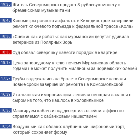
Житель Североморска продает 3-рублевую монету с
19:35
бременскими музыкантами
Километры ровного асфальта: в Кильдинстрое завершили
18:48
ремонт ключевого подъезда к федеральной трассе «Кола»
«Снежинка» и роботы: как мурманский депутат удивила
18:38
ветеранов из Полярных Зорь
Суд обязал северянку навести порядок в квартире
18:33
Цена заповедному ягелю: почему Мурманская область
18:17
годами не может получить миллионы за норвежских оленей
Трубы задержались на Урале: в Североморске назвали
17:57
новые сроки завершения ремонта на Комсомольской
Итальянская импровизация: ленивая овощная лазанья с
16:39
сыром из того, что нашлось в холодильнике
Маскируем кабачки под десерт из кофейни: эффектно
16:36
справляемся с кабачковым нашествием
Воздушный как облако: клубничный шифоновый торт,
16:54
который сохраняет форму