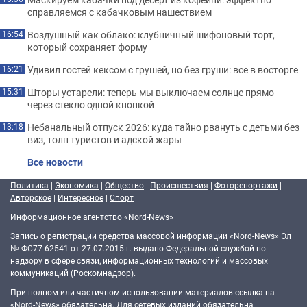
справляемся с кабачковым нашествием
Воздушный как облако: клубничный шифоновый торт,
16:54
который сохраняет форму
Удивил гостей кексом с грушей, но без груши: все в восторге
16:21
Шторы устарели: теперь мы выключаем солнце прямо
15:31
через стекло одной кнопкой
Небанальный отпуск 2026: куда тайно рвануть с детьми без
13:18
виз, толп туристов и адской жары
Все новости
Политика
|
Экономика
|
Общество
|
Происшествия
|
Фоторепортажи
|
Авторское
|
Интересное
|
Спорт
Информационное агентство «Nord-News»
Запись о регистрации средства массовой информации «Nord-News» Эл
№ ФС77-62541 от 27.07.2015 г. выдано Федеральной службой по
надзору в сфере связи, информационных технологий и массовых
коммуникаций (Роскомнадзор).
При полном или частичном использовании материалов ссылка на
«Nord-News» обязательна. Для сетевых изданий обязательна