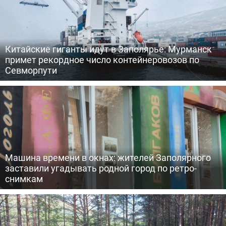
Китайские гиганты идут в Заполярье: Мурманск
примет рекордное число контейнеровозов по
Севморпути
Машина времени в окнах: жителей Заполярного
заставили угадывать родной город по ретро-
снимкам