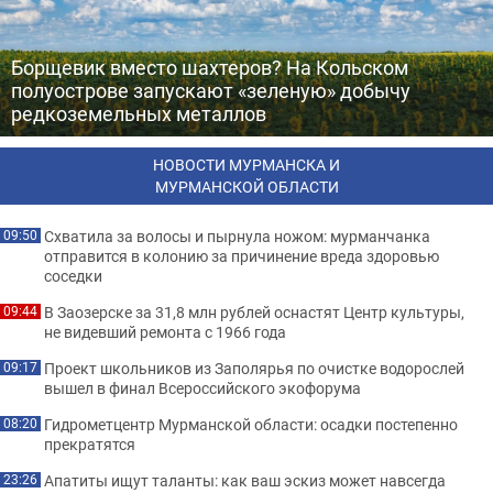
Борщевик вместо шахтеров? На Кольском
полуострове запускают «зеленую» добычу
редкоземельных металлов
НОВОСТИ МУРМАНСКА И
МУРМАНСКОЙ ОБЛАСТИ
Схватила за волосы и пырнула ножом: мурманчанка
09:50
отправится в колонию за причинение вреда здоровью
соседки
В Заозерске за 31,8 млн рублей оснастят Центр культуры,
09:44
не видевший ремонта с 1966 года
Проект школьников из Заполярья по очистке водорослей
09:17
вышел в финал Всероссийского экофорума
Гидрометцентр Мурманской области: осадки постепенно
08:20
прекратятся
Апатиты ищут таланты: как ваш эскиз может навсегда
23:26