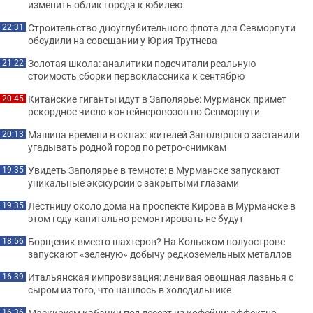
изменить облик города к юбилею
Строительство дноуглубительного флота для Севморпути
22:31
обсудили на совещании у Юрия Трутнева
Золотая школа: аналитики подсчитали реальную
21:22
стоимость сборки первоклассника к сентябрю
Китайские гиганты идут в Заполярье: Мурманск примет
20:45
рекордное число контейнеровозов по Севморпути
Машина времени в окнах: жителей Заполярного заставили
20:13
угадывать родной город по ретро-снимкам
Увидеть Заполярье в темноте: в Мурманске запускают
19:35
уникальные экскурсии с закрытыми глазами
Лестницу около дома на проспекте Кирова в Мурманске в
19:35
этом году капитально ремонтировать не будут
Борщевик вместо шахтеров? На Кольском полуострове
18:56
запускают «зеленую» добычу редкоземельных металлов
Итальянская импровизация: ленивая овощная лазанья с
16:39
сыром из того, что нашлось в холодильнике
Маскируем кабачки под десерт из кофейни: эффектно
16:36