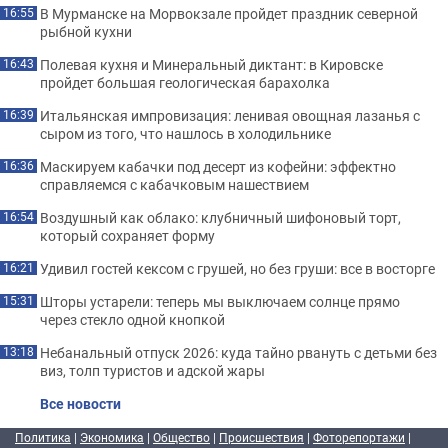
В Мурманске на Морвокзале пройдет праздник северной
16:55
рыбной кухни
Полевая кухня и Минеральный диктант: в Кировске
16:43
пройдет большая геологическая барахолка
Итальянская импровизация: ленивая овощная лазанья с
16:39
сыром из того, что нашлось в холодильнике
Маскируем кабачки под десерт из кофейни: эффектно
16:36
справляемся с кабачковым нашествием
Воздушный как облако: клубничный шифоновый торт,
16:54
который сохраняет форму
Удивил гостей кексом с грушей, но без груши: все в восторге
16:21
Шторы устарели: теперь мы выключаем солнце прямо
15:31
через стекло одной кнопкой
Небанальный отпуск 2026: куда тайно рвануть с детьми без
13:18
виз, толп туристов и адской жары
Все новости
Политика
|
Экономика
|
Общество
|
Происшествия
|
Фоторепортажи
|