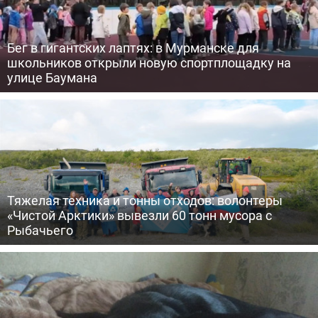
Бег в гигантских лаптях: в Мурманске для
школьников открыли новую спортплощадку на
улице Баумана
Тяжелая техника и тонны отходов: волонтеры
«Чистой Арктики» вывезли 60 тонн мусора с
Рыбачьего