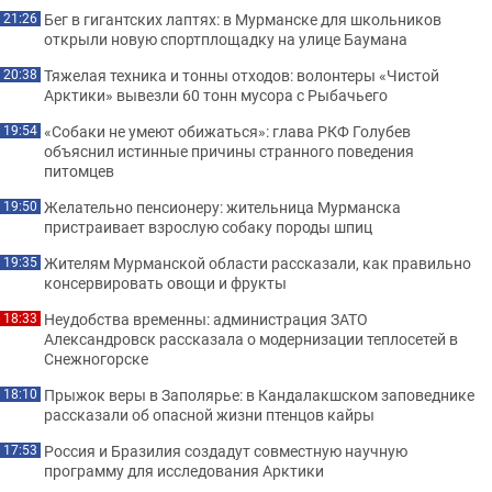
Бег в гигантских лаптях: в Мурманске для школьников
21:26
открыли новую спортплощадку на улице Баумана
Тяжелая техника и тонны отходов: волонтеры «Чистой
20:38
Арктики» вывезли 60 тонн мусора с Рыбачьего
«Собаки не умеют обижаться»: глава РКФ Голубев
19:54
объяснил истинные причины странного поведения
питомцев
Желательно пенсионеру: жительница Мурманска
19:50
пристраивает взрослую собаку породы шпиц
Жителям Мурманской области рассказали, как правильно
19:35
консервировать овощи и фрукты
Неудобства временны: администрация ЗАТО
18:33
Александровск рассказала о модернизации теплосетей в
Снежногорске
Прыжок веры в Заполярье: в Кандалакшском заповеднике
18:10
рассказали об опасной жизни птенцов кайры
Россия и Бразилия создадут совместную научную
17:53
программу для исследования Арктики