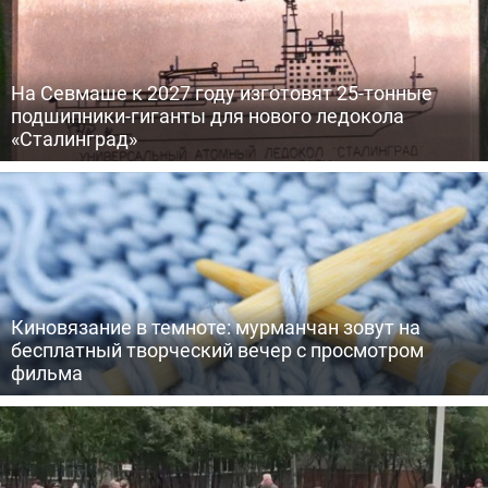
На Севмаше к 2027 году изготовят 25-тонные
подшипники-гиганты для нового ледокола
«Сталинград»
Киновязание в темноте: мурманчан зовут на
бесплатный творческий вечер с просмотром
фильма