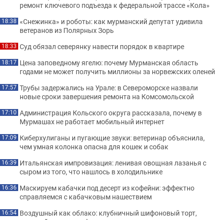
ремонт ключевого подъезда к федеральной трассе «Кола»
«Снежинка» и роботы: как мурманский депутат удивила
18:38
ветеранов из Полярных Зорь
Суд обязал северянку навести порядок в квартире
18:33
Цена заповедному ягелю: почему Мурманская область
18:17
годами не может получить миллионы за норвежских оленей
Трубы задержались на Урале: в Североморске назвали
17:57
новые сроки завершения ремонта на Комсомольской
Администрация Кольского округа рассказала, почему в
17:10
Мурмашах не работает мобильный интернет
Киберхулиганы и пугающие звуки: ветеринар объяснила,
17:09
чем умная колонка опасна для кошек и собак
Итальянская импровизация: ленивая овощная лазанья с
16:39
сыром из того, что нашлось в холодильнике
Маскируем кабачки под десерт из кофейни: эффектно
16:36
справляемся с кабачковым нашествием
Воздушный как облако: клубничный шифоновый торт,
16:54