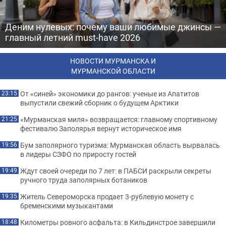
Деним нулевых: почему ваши любимые джинсы —
главный летний must-have 2026
НОВОСТИ МУРМАНСКА И
МУРМАНСКОЙ ОБЛАСТИ
От «синей» экономики до рангов: ученые из Апатитов
23:15
выпустили свежий сборник о будущем Арктики
«Мурманская миля» возвращается: главному спортивному
21:25
фестивалю Заполярья вернут историческое имя
Бум заполярного туризма: Мурманская область вырвалась
19:56
в лидеры СЗФО по приросту гостей
Ждут своей очереди по 7 лет: в ПАБСИ раскрыли секреты
19:49
ручного труда заполярных ботаников
Житель Североморска продает 3-рублевую монету с
19:35
бременскими музыкантами
Километры ровного асфальта: в Кильдинстрое завершили
18:48