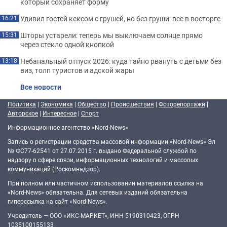
который сохраняет форму
Удивил гостей кексом с грушей, но без груши: все в восторге
16:21
Шторы устарели: теперь мы выключаем солнце прямо
15:31
через стекло одной кнопкой
Небанальный отпуск 2026: куда тайно рвануть с детьми без
13:18
виз, толп туристов и адской жары
Все новости
Политика
|
Экономика
|
Общество
|
Происшествия
|
Фоторепортажи
|
Авторское
|
Интересное
|
Спорт
Информационное агентство «Nord-News»
Запись о регистрации средства массовой информации «Nord-News» Эл
№ ФС77-62541 от 27.07.2015 г. выдано Федеральной службой по
надзору в сфере связи, информационных технологий и массовых
коммуникаций (Роскомнадзор).
При полном или частичном использовании материалов ссылка на
«Nord-News» обязательна. Для сетевых изданий обязательна
гиперссылка на сайт «Nord-News».
Учредитель — ООО «ИКС-МАРКЕТ», ИНН 5190310423, ОГРН
1035100155133